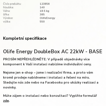
Číslo produktu:
123856
hloubka:
140
Váha:
18.5 kg
šířka:
385
Výrobce:
OlifeEnergy
výška:
550
Kompletní specifikace
Olife Energy DoubleBox AC 22kW - BASE
PROSÍM NEPŘEHLÉDNĚTE: V případě objednávky více
komponent k Vaší instalaci nabízíme individuální ceny.
Nejsme jen e-shop – jsme i realizační firma, a proto vám
kromě prodeje nabídneme i instalaci a řešení na míru.
Sledujte nás zde nebo na Facebooku pro ukázky realizací a
novinky.
Máte zájem o instalaci nebo konzultaci? Vyplňte formulář
zde
.