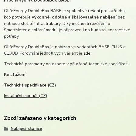
Proč si vybrat DoubleBox BASE?
OlifeEnergy DoubleBox BASE je spolehlivé řešení pro každého,
kdo potřebuje
výkonné, odolné a škálovatelné nabíjení
bez
nutnosti složité infrastruktury. Díky možnosti rozšíření o
SmartMeter a solární modul je připraven i na budoucí energetické
potřeby.
OlifeEnergy DoubleBox je nabízen ve variantách BASE, PLUS a
CLOUD. Porovnání jednotlivých variant je
zde
.
Technické parametry naleznete v přiložené technické specifikaci.
Ke stažení
Technická specifikace (CZ)
Instalační manuál (CZ)
Zboží zařazeno v kategoriích
Nabíjecí stanice