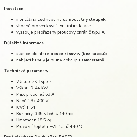
Instalace
montáž na
zeď
nebo na
samostatný sloupek
vhodné pro venkovní i vnitřní instalace
vyžaduje předřazený proudový chránič typu A
Důležité informace
stanice obsahuje
pouze zásuvky (bez kabelů)
nabíjecí kabely je nutné dokoupit samostatně
Technické parametry
Výstup: 2× Type 2
Výkon: 0–44 kW
Max. proud: až 63 A
Napětí: 3× 400 V
Krytí: IP54
Rozměry: 385 × 550 × 140 mm
Hmotnost: 18,5 kg
Provozní teplota: −25 °C až +40 °C