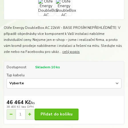
Olife Energy DoubleBox AC 22kW - BASE PROSÍM NEPŘEHLÉDNĚTE: V
případě objednávky více komponent k Vaší instalaci nabízíme
individuální ceny. Nejsme jen e-shop – jsme i realizační firma, a proto
vám kromě prodeje nabídneme i instalaci a řešení na míru. Sledujte nás
zde nebo na Facebooku pro ukáz...
celý popis
Dostupnost
Skladem 10 ks
Typ kabelu
46 464 Kč
/
ks
38 400 Kč
bez DPH
Přidat do košíku