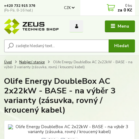
0
ks
+420 732 915 376
CZK
za
0 Kč
(Po-Pá, 8-16 hod.)
Menu
Hledat
Úvod
Nabíjecí stanice
Olife Energy DoubleBox AC 2x22kW - BASE - na
výběr 3 varianty (zásuvka, rovný / kroucený kabel)
Olife Energy DoubleBox AC
2x22kW - BASE - na výběr 3
varianty (zásuvka, rovný /
kroucený kabel)