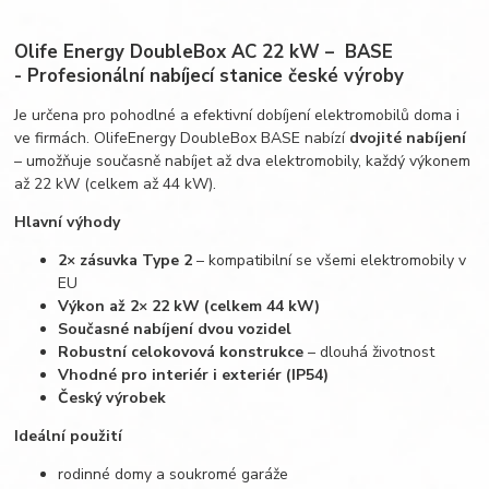
Olife Energy DoubleBox AC 22 kW – BASE
-
Profesionální nabíjecí stanice české výroby
Je určena pro pohodlné a efektivní dobíjení elektromobilů doma i
ve firmách. OlifeEnergy DoubleBox BASE nabízí
dvojité nabíjení
– umožňuje současně nabíjet až dva elektromobily, každý výkonem
až 22 kW (celkem až 44 kW).
Hlavní výhody
2× zásuvka Type 2
– kompatibilní se všemi elektromobily v
EU
Výkon až 2× 22 kW (celkem 44 kW)
Současné nabíjení dvou vozidel
Robustní celokovová konstrukce
– dlouhá životnost
Vhodné pro interiér i exteriér (IP54)
Český výrobek
Ideální použití
rodinné domy a soukromé garáže