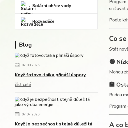
Program
Solární ohřev vody
snižovat 
Podle kr
Rozvaděče
Co se
Blog
Stát nově
🟢 Níz
07.08.2026
Mohou zí
Když fotovoltaika přináší úspory
🏦 Ost
číst celé
Budou mo
Program o
07.07.2026
A co 
Když je bezpečnost stejně důležitá