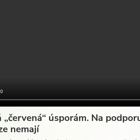
 „červená“ úsporám. Na podporu 
ze nemají