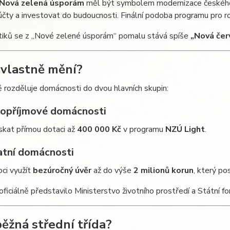
Nová zelená úsporám
měl být symbolem modernizace českého
účty a investovat do budoucnosti. Finální podoba programu pro 
itiků se z „Nové zelené úsporám“ pomalu stává spíše
„Nová čer
 vlastně mění?
 rozděluje domácnosti do dvou hlavních skupin:
kopříjmové domácnosti
skat přímou dotaci až
400 000 Kč
v programu
NZÚ Light
.
atní domácnosti
ci využít
bezúročný úvěr
až do výše
2 milionů korun
, který p
ficiálně představilo Ministerstvo životního prostředí a Státní fo
běžná střední třída?