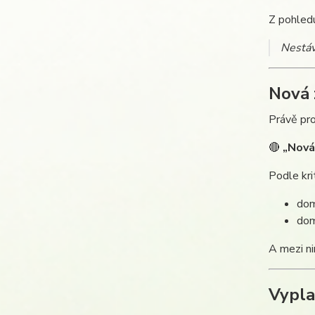
Z pohledu
Nestáv
Nová 
Právě pro
🔴
„Nová
Podle kri
dom
dom
A mezi ni
Vypla