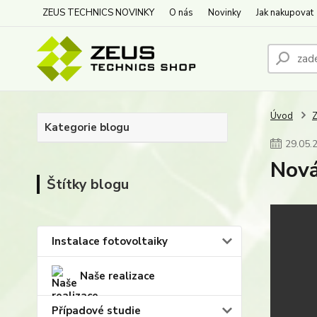
ZEUS TECHNICS NOVINKY
O nás
Novinky
Jak nakupovat
Úvod
Kategorie blogu
29
.
05
.
Nová
Štítky blogu
Instalace fotovoltaiky
Naše realizace
Případové studie