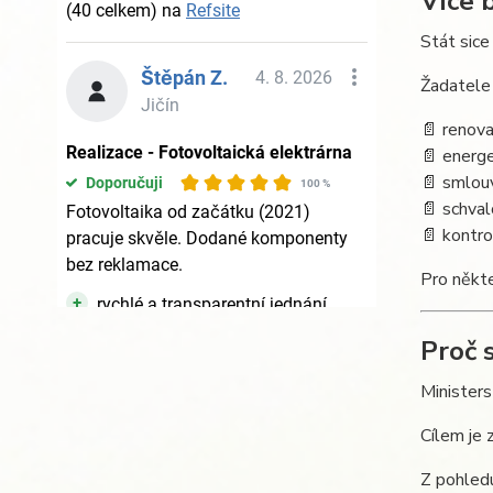
Více 
Stát sice
Žadatele 
📄 renova
📄 energ
📄 smlou
📄 schval
📄 kontr
Pro někte
Proč 
Ministers
Cílem je 
Z pohled