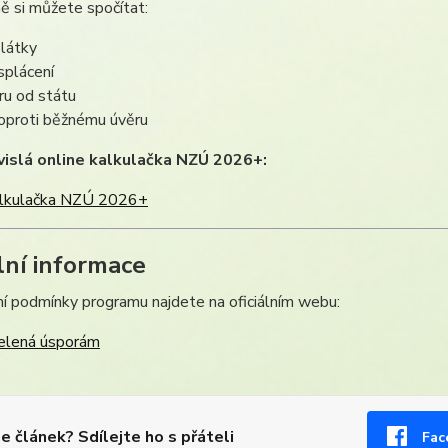
ě si můžete spočítat:
plátky
splácení
ru od státu
 oproti běžnému úvěru
islá online kalkulačka NZÚ 2026+:
alkulačka NZÚ 2026+
ální informace
í podmínky programu najdete na oficiálním webu:
elená úsporám
se článek? Sdílejte ho s přáteli
Fac