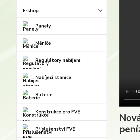
E-shop
Panely
Měniče
Regulátory nabíjení
Nabíjecí stanice
Baterie
Konstrukce pro FVE
Nová
pení
Příslušenství FVE