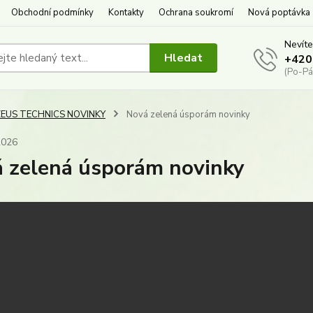
Obchodní podmínky
Kontakty
Ochrana soukromí
Nová poptávka
Nevíte
Hledat
+420
(Po-Pá
ZEUS TECHNICS NOVINKY
Nová zelená úsporám novinky
2026
 zelená úsporám novinky