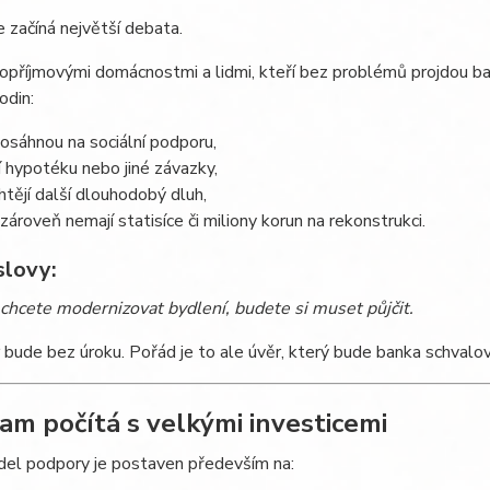
 začíná největší debata.
opříjmovými domácnostmi a lidmi, kteří bez problémů projdou b
odin:
osáhnou na sociální podporu,
í hypotéku nebo jiné závazky,
htějí další dlouhodobý dluh,
 zároveň nemají statisíce či miliony korun na rekonstrukci.
slovy:
chcete modernizovat bydlení, budete si muset půjčit.
 bude bez úroku. Pořád je to ale úvěr, který bude banka schvalo
am počítá s velkými investicemi
el podpory je postaven především na: