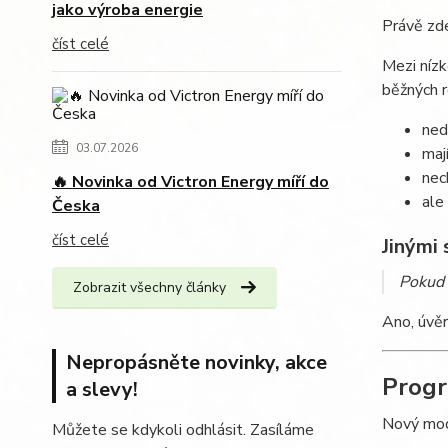
jako výroba energie
Právě zde
číst celé
Mezi nízk
běžných r
ned
03.07.2026
maj
nec
🔥 Novinka od Victron Energy míří do
ale
Česka
číst celé
Jinými 
Pokud 
Zobrazit všechny články
Ano, úvěr
Nepropásněte novinky, akce
Progr
a slevy!
Nový mod
Můžete se kdykoli odhlásit. Zasíláme