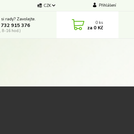
Přihlášení
CZK
 si rady? Zavolejte.
0
ks
 732 915 376
za
0 Kč
, 8-16 hod.)