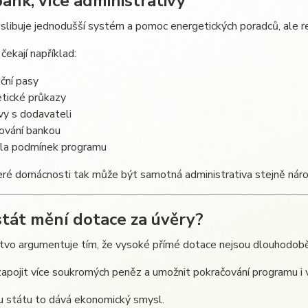
bank, více administrativy
 slibuje jednodušší systém a pomoc energetických poradců, ale re
čekají například:
ční pasy
etické průkazy
vy s dodavateli
ování bankou
ola podmínek programu
ré domácnosti tak může být samotná administrativa stejně nároč
stát mění dotace za úvěry?
tvo argumentuje tím, že vysoké přímé dotace nejsou dlouhodobě
zapojit více soukromých peněz a umožnit pokračování programu i v
u státu to dává ekonomický smysl.