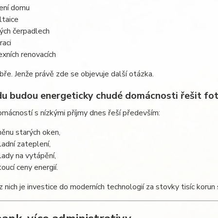
ení domu
ltaice
ých čerpadlech
raci
xních renovacích
bře. Jenže právě zde se objevuje další otázka.
u budou energeticky chudé domácnosti řešit fo
ácností s nízkými příjmy dnes řeší především:
ěnu starých oken,
ladní zateplení,
lady na vytápění,
toucí ceny energií.
z nich je investice do moderních technologií za stovky tisíc korun 