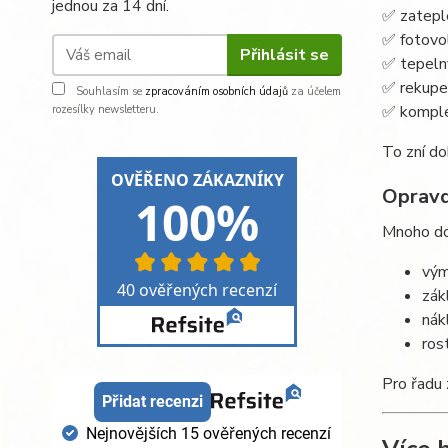
jednou za 14 dní.
✅ zatepl
✅ fotovo
Přihlásit se
✅ tepeln
✅ rekupe
Souhlasím se
zpracováním osobních údajů
za účelem
✅ komple
rozesílky newsletteru.
To zní do
Opravd
Mnoho dom
vým
zák
nák
ros
Pro řadu 