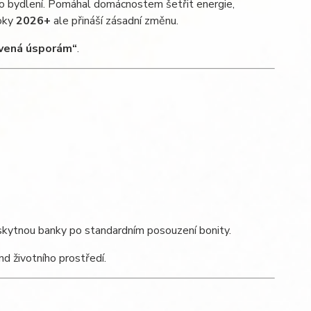
 bydlení. Pomáhal domácnostem šetřit energie,
roky
2026+
ale přináší zásadní změnu.
vená úsporám“
.
oskytnou banky po standardním posouzení bonity.
nd životního prostředí.