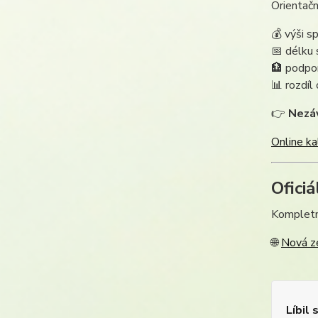
Orientačn
💰 výši s
📅 délku 
🏦 podpo
📊 rozdíl
👉
Nezáv
Online k
Ofici
Kompletn
🌐
Nová z
Líbil 