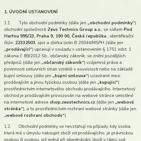
1. ÚVODNÍ USTANOVENÍ
1.1. Tyto obchodní podmínky (dále jen
„obchodní podmínky“
)
obchodní společnosti
Zeus Technics Group a.s.
, se sídlem
Pod
Harfou 995/23, Praha 9, 190 00, Česká republika
, identifikační
číslo:
22332503
, spis a zbírka listin B 29344/MSPH
(dále jen
„prodávající“
) upravují v souladu s ustanovením § 1751 odst. 1
zákona č. 89/2012 Sb., občanský zákoník, ve znění pozdějších
předpisů (dále jen
„občanský zákoník“
) vzájemná práva a
povinnosti smluvních stran vzniklé v souvislosti nebo na základě
kupní smlouvy (dále jen
„kupní smlouva“
) uzavírané mezi
prodávajícím a jinou fyzickou osobou (dále jen
„kupující“
)
prostřednictvím internetového obchodu prodávajícího. Internetový
obchod je prodávajícím provozován na webové stránce umístěné
na internetové adrese
shop.zeustechnics.cz
(dále jen
„webová
stránka“
), a to prostřednictvím rozhraní webové stránky (dále jen
„webové rozhraní obchodu“
).
1.2. Obchodní podmínky se nevztahují na případy, kdy osoba,
která má v úmyslu nakoupit zboží od prodávajícího, je právnickou
osobou či osobou, jež jedná při objednávání zboží v rámci své