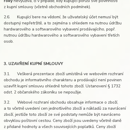
roky
nevyužívá, či v případě, kdy kupující poruší své povinnosti
z kupní smlouvy (včetně obchodních podmínek).
2.6. Kupující bere na vědomí, že uživatelský účet nemusí být
dostupný nepřetržitě, a to zejména s ohledem na nutnou údržbu
hardwarového a softwarového vybavení prodávajícího, popř.
nutnou údržbu hardwarového a softwarového vybavení třetích
osob.
3. UZAVŘENÍ KUPNÍ SMLOUVY
3.1. Veškerá prezentace zboží umístěná ve webovém rozhraní
obchodu je informativního charakteru a prodávající není povinen
uzavřít kupní smlouvu ohledně tohoto zboží. Ustanovení § 1732
odst. 2 občanského zákoníku se nepoužije.
3.2. Webové rozhraní obchodu obsahuje informace o zboží,
a to včetně uvedení cen jednotlivého zboží a nákladů za navrácení
zboží, jestliže toto zboží ze své podstaty nemůže být navráceno
obvyklou poštovní cestou. Ceny zboží jsou uvedeny včetně daně
z přidané hodnoty a všech souvisejících poplatků. Ceny zboží