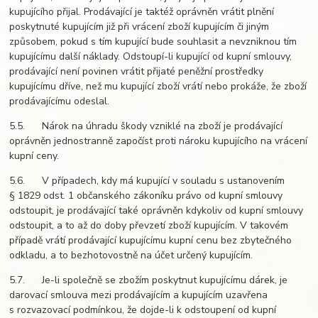
kupujícího přijal. Prodávající je taktéž oprávněn vrátit plnění
poskytnuté kupujícím již při vrácení zboží kupujícím či jiným
způsobem, pokud s tím kupující bude souhlasit a nevzniknou tím
kupujícímu další náklady. Odstoupí-li kupující od kupní smlouvy,
prodávající není povinen vrátit přijaté peněžní prostředky
kupujícímu dříve, než mu kupující zboží vrátí nebo prokáže, že zboží
prodávajícímu odeslal.
5.5. Nárok na úhradu škody vzniklé na zboží je prodávající
oprávněn jednostranně započíst proti nároku kupujícího na vrácení
kupní ceny.
5.6. V případech, kdy má kupující v souladu s ustanovením
§ 1829 odst. 1 občanského zákoníku právo od kupní smlouvy
odstoupit, je prodávající také oprávněn kdykoliv od kupní smlouvy
odstoupit, a to až do doby převzetí zboží kupujícím. V takovém
případě vrátí prodávající kupujícímu kupní cenu bez zbytečného
odkladu, a to bezhotovostně na účet určený kupujícím.
5.7. Je-li společně se zbožím poskytnut kupujícímu dárek, je
darovací smlouva mezi prodávajícím a kupujícím uzavřena
s rozvazovací podmínkou, že dojde-li k odstoupení od kupní