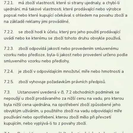
7.2.1. má zboží vlastnosti, které si strany ujednaly, a chybí-li
ujednání, má takové vlastnosti, které prodávající nebo výrobce
popsal nebo které kupující očekával s ohledem na povahu zboží a
na základě reklamy jimi prováděné,
7.2.2. se zboží hodí k účelu, který pro jeho použití prodávající
uvádí nebo ke kterému se zboží tohoto druhu obvykle používá,
7.2.3. zboží odpovídá jakostí nebo provedením smluvenému
vzorku nebo předloze, byla-li jakost nebo provedení určeno podle
smluveného vzorku nebo předlohy,
7.2.4. je zboží v odpovídajícím množství, míře nebo hmotnosti a
7.2.5. zboží vyhovuje požadavkům právních předpisů.
7.3. Ustanovení uvedená v čl. 7.2 obchodních podmínek se
nepoužijí u zboží prodávaného za nižší cenu na vadu, pro kterou
byla nižší cena ujednána, na opotřebení zboží způsobené jeho
obvyklým užíváním, u použitého zboží na vadu odpovídající míře
používání nebo opotřebení, kterou zboží mělo při převzetí
kupujícím, nebo vyplývá-li to z povahy zboží.