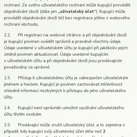
rozhraní. Ze svého uživatelského rozhraní může kupující provádět
objednávání zboží (dále jen
„uživatelský účet“
). Kupující může
provádět objednávání zboží též bez registrace přímo z webového
rozhraní obchodu.
2.2. Při registraci na webové stránce a při objednávání zboží
je kupující povinen uvádět správně a pravdivě všechny údaje.
Údaje uvedené v uživatelském účtu je kupující při jakékoliv jejich
změně povinen aktualizovat. Údaje uvedené kupujícím
v uživatelském účtu a při objednávání zboží jsou prodávajícím
považovány za správné.
2.3. Přístup k uživatelskému účtu je zabezpečen uživatelským
jménem a heslem. Kupující je povinen zachovávat mlčenlivost
ohledně informací nezbytných k přístupu do jeho uživatelského
účtu.
2.4. Kupující není oprávněn umožnit využívání uživatelského
účtu třetím osobám.
2.5. Prodávající může zrušit uživatelský účet, a to zejména v
případě, kdy kupující svůj uživatelský účet déle než
2