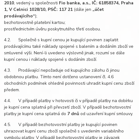
2010
, vedený u společnosti
Fio banka, a.s., IČ: 61858374, Praha
1, V Celnici 1028/10, PSČ: 117 21
(dále jen
„účet
prodávajícího“
);
bezhotovostně platební kartou;
prostřednictvím úvěru poskytnutého třetí osobou.
4.2. Společně s kupní cenou je kupující povinen zaplatit
prodávajícímu také náklady spojené s balením a dodáním zboží ve
smluvené výši. Není-li uvedeno výslovně jinak, rozumí se dále
kupní cenou i náklady spojené s dodáním zboží.
4.3. Prodávající nepožaduje od kupujícího zálohu či jinou
obdobnou platbu. Tímto není dotčeno ustanovení čl. 4.6
obchodních podmínek ohledně povinnosti uhradit kupní cenu zboží
předem.
4.4. V případě platby v hotovosti či v případě platby na dobírku
je kupní cena splatná při převzetí zboží. V případě bezhotovostní
platby je kupní cena splatná do
7 dnů
od uzavření kupní smlouvy.
4.5. V případě bezhotovostní platby je kupující povinen
uhrazovat kupní cenu zboží společně s uvedením variabilního
symbolu platby. V případě bezhotovostní platby je závazek