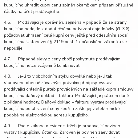
kupujícího uhradit kupní cenu splněn okamžikem připsání příslušné
částky na účet prodávajícího.
4.6. Prodávající je oprávněn, zejména v případě, že ze strany
kupujícího nedojde k dodatečnému potvrzení objednávky (čl. 3.6),
požadovat uhrazení celé kupní ceny ještě před odesláním zboží
kupujícímu. Ustanovení § 2119 odst. 1 občanského zákoníku se
nepoužije.
4.7. Případné slevy z ceny zboží poskytnuté prodávajícím
kupujícímu nelze vzájemně kombinovat.
4.8. Je-li to v obchodním styku obvyklé nebo je-li tak
stanoveno obecně závaznými právními předpisy, vystaví
prodávající ohledně plateb prováděných na základě kupní smlouvy
kupujícímu daňový doklad – fakturu. Prodávající
je
plátcem daně
z přidané hodnoty. Daňový doklad – fakturu vystaví prodávající
kupujícímu po uhrazení ceny zboží a zašle jej v elektronické
podobě na elektronickou adresu kupujícího.
4.9. Podle zákona o evidenci tržeb je prodávající povinen
vystavit kupujícímu účtenku. Zároveň je povinen zaevidovat