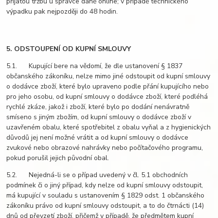
přijatou tržbu u správce daně online; v případě technického
výpadku pak nejpozději do 48 hodin.
5. ODSTOUPENÍ OD KUPNÍ SMLOUVY
5.1. Kupující bere na vědomí, že dle ustanovení § 1837
občanského zákoníku, nelze mimo jiné odstoupit od kupní smlouvy
o dodávce zboží, které bylo upraveno podle přání kupujícího nebo
pro jeho osobu, od kupní smlouvy o dodávce zboží, které podléhá
rychlé zkáze, jakož i zboží, které bylo po dodání nenávratně
smíseno s jiným zbožím, od kupní smlouvy o dodávce zboží v
uzavřeném obalu, které spotřebitel z obalu vyňal a z hygienických
důvodů jej není možné vrátit a od kupní smlouvy o dodávce
zvukové nebo obrazové nahrávky nebo počítačového programu,
pokud porušil jejich původní obal.
5.2. Nejedná-li se o případ uvedený v čl. 5.1 obchodních
podmínek či o jiný případ, kdy nelze od kupní smlouvy odstoupit,
má kupující v souladu s ustanovením § 1829 odst. 1 občanského
zákoníku právo od kupní smlouvy odstoupit, a to do čtrnácti (14)
dnů od převzetí zboží, přičemž v případě, že předmětem kupní