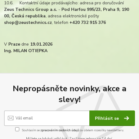
10.6. Kontaktní údaje prodávajícího: adresa pro doručování
Zeus Technics Group a.s.
-
Pod Harfou 995/23, Praha 9, 190
00, Česká republika
, adresa elektronické pošty
shop@zeustechnics.cz
, telefon
+420 732 915 376
V
Praze
dne
19.01.2026
Ing. MILAN OTIEPKA
Nepropásněte novinky, akce a
slevy!
Přihlásit se
Souhlasím se
zpracováním osobních údajů
za účelem rozesílky newsletteru.
Můžete se kdykoli odhlásit. Zasíláme jednou za 14 dní.