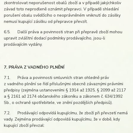
zkontrolovat neporušenost obalů zboží a v případě jakýchkoliv
závad toto neprodleně oznámit přepravci. V případě shledání
porušení obalu svědčícího o neoprávněném vniknutí do zásilky
nemusí kupující zásilku od přepravce převzít.
6.5. Další práva a povinnosti stran při přepravě zboží mohou
upravit zvláštní dodací podmínky prodávajícího, jsou-li
prodávajícím vydány.
7. PRÁVA Z VADNÉHO PLNĚNÍ
7.1. Práva a povinnosti smluvních stran ohledně práv
z vadného plnění se řídí příslušnými obecně závaznými právními
předpisy (zejména ustanoveními § 1914 až 1925, § 2099 až 2117
a § 2161 až 2174 občanského zákoníku a zákonem č. 634/1992
Sb., o ochraně spotřebitele, ve znění pozdějších předpisů).
7.2. Prodávající odpovídá kupujícímu, že zboží při převzetí nemá
vady. Zejména prodávající odpovídá kupujícímu, že v době, kdy
kupující zboží převzal: