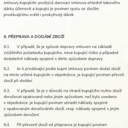
smlouvy kupujícím, pozbývá darovací smlouva ohledně takového
dárku účinnosti a kupující je povinen spolu se zbožím
prodávajícímu vrátit i poskytnutý dárek.
6. PŘEPRAVA A DODÁNÍ ZBOŽÍ
6.1. V případě, že je způsob dopravy smluven na základě
zvláštního požadavku kupujícího, nese kupující riziko a případné
dodatečné náklady spojené s tímto způsobem dopravy.
6.2. Je-li prodávající podle kupní smlouvy povinen dodat zboží
na místo určené kupujícím v objednávce, je kupující povinen převzít
zboží při dodání.
6.3. V případě, že je z důvodů na straně kupujícího nutno zboží
doručovat opakovaně nebo jiným způsobem, než bylo uvedeno
v objednávce, je kupující povinen uhradit náklady spojené
s opakovaným doručováním zboží, resp. náklady spojené s jiným
způsobem doručení.
6.4. Při převzetí zboží od přepravce je kupující povinen