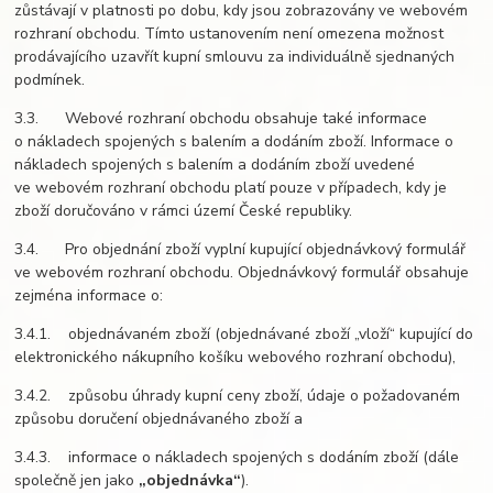
zůstávají v platnosti po dobu, kdy jsou zobrazovány ve webovém
rozhraní obchodu. Tímto ustanovením není omezena možnost
prodávajícího uzavřít kupní smlouvu za individuálně sjednaných
podmínek.
3.3. Webové rozhraní obchodu obsahuje také informace
o nákladech spojených s balením a dodáním zboží. Informace o
nákladech spojených s balením a dodáním zboží uvedené
ve webovém rozhraní obchodu platí pouze v případech, kdy je
zboží doručováno v rámci území České republiky.
3.4. Pro objednání zboží vyplní kupující objednávkový formulář
ve webovém rozhraní obchodu. Objednávkový formulář obsahuje
zejména informace o:
3.4.1. objednávaném zboží (objednávané zboží „vloží“ kupující do
elektronického nákupního košíku webového rozhraní obchodu),
3.4.2. způsobu úhrady kupní ceny zboží, údaje o požadovaném
způsobu doručení objednávaného zboží a
3.4.3. informace o nákladech spojených s dodáním zboží (dále
společně jen jako
„objednávka“
).