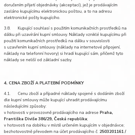
doručením přijetí objednávky (akceptací), jež je prodávajícím
zasláno kupujícímu elektronickou poštou, a to na adresu
elektronické pošty kupujícího.
3.8. Kupující souhlasí s použitím komunikačních prostředků na
dálku při uzavírání kupní smlouvy. Náklady vzniklé kupujícímu při
použití komunikačních prostředků na dálku v souvislosti
s uzavřením kupní smlouvy (náklady na internetové připojení,
náklady na telefonní hovory) si hradí kupující sám, přičemž tyto
náklady se neliší od základní sazby.
4. CENA ZBOŽÍ A PLATEBNÍ PODMÍNKY
4.1. Cenu zboží a případné náklady spojené s dodáním zboží
dle kupní smlouvy může kupující uhradit prodávajícímu
následujícími způsoby:
v hotovosti v provozovně prodávajícího na adrese
Praha,
Františka Diviše 386/29, Česká republika
;
v hotovosti na dobírku v místě určeném kupujícím v objednávce;
bezhotovostně převodem na účet prodávajícího č.
2503201161 /