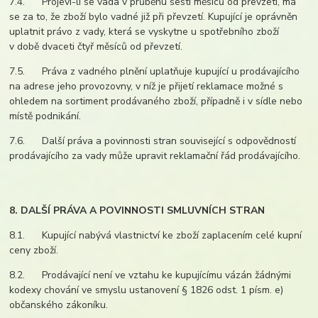
7.4. Projeví-li se vada v průběhu šesti měsíců od převzetí, má
se za to, že zboží bylo vadné již při převzetí. Kupující je oprávněn
uplatnit právo z vady, která se vyskytne u spotřebního zboží
v době dvaceti čtyř měsíců od převzetí.
7.5. Práva z vadného plnění uplatňuje kupující u prodávajícího
na adrese jeho provozovny, v níž je přijetí reklamace možné s
ohledem na sortiment prodávaného zboží, případně i v sídle nebo
místě podnikání.
7.6. Další práva a povinnosti stran související s odpovědností
prodávajícího za vady může upravit reklamační řád prodávajícího.
8. DALŠÍ PRÁVA A POVINNOSTI SMLUVNÍCH STRAN
8.1. Kupující nabývá vlastnictví ke zboží zaplacením celé kupní
ceny zboží.
8.2. Prodávající není ve vztahu ke kupujícímu vázán žádnými
kodexy chování ve smyslu ustanovení § 1826 odst. 1 písm. e)
občanského zákoníku.