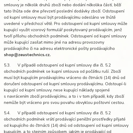
smlouvy je několik druhů zboží nebo dodání několika částí, běží
tato lhůta ode dne převzetí poslední dodávky zboží. Odstoupení
od kupní smlouvy musí být prodávajícímu odesláno ve lhůtě
uvedené v předchozí větě. Pro odstoupení od kupní smlouvy může
kupující využit vzorový formulář poskytovaný prodávajícím, jenž
tvoří přílohu obchodních podmínek. Odstoupení od kupní smlouvy
může kupující zasílat mimo jiné na adresu provozovny
prodávajícího či na adresu elektronické pošty prodávajícího
shop@zeustechnics.cz.
5.3. V případě odstoupení od kupní smlouvy dle čl. 5.2
obchodních podmínek se kupní smlouva od počátku ruší. Zboží
musí být kupujícím prodávajícímu vráceno do čtrnácti (14) dnů od
doručení odstoupení od kupní smlouvy prodávajícímu. Odstoupí-li
kupující od kupní smlouvy, nese kupující náklady spojené
s navrácením zboží prodávajícímu, a to i v tom případě, kdy zboží
nemůže být vráceno pro svou povahu obvyklou poštovní cestou.
5.4. V případě odstoupení od kupní smlouvy dle čl. 5.2
obchodních podmínek vrátí prodávající peněžní prostředky přijaté
od kupujícího do čtrnácti (14) dnů od odstoupení od kupní smlouvy
kupujícím, a to stejným způsobem, jakým je prodávající od