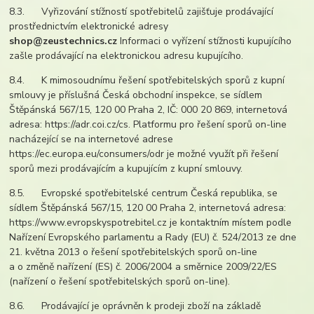
8.3. Vyřizování stížností spotřebitelů zajišťuje prodávající
prostřednictvím elektronické adresy
shop@zeustechnics.cz
Informaci o vyřízení stížnosti kupujícího
zašle prodávající na elektronickou adresu kupujícího.
8.4. K mimosoudnímu řešení spotřebitelských sporů z kupní
smlouvy je příslušná Česká obchodní inspekce, se sídlem
Štěpánská 567/15, 120 00 Praha 2, IČ: 000 20 869, internetová
adresa: https://adr.coi.cz/cs. Platformu pro řešení sporů on-line
nacházející se na internetové adrese
https://ec.europa.eu/consumers/odr je možné využít při řešení
sporů mezi prodávajícím a kupujícím z kupní smlouvy.
8.5. Evropské spotřebitelské centrum Česká republika, se
sídlem Štěpánská 567/15, 120 00 Praha 2, internetová adresa:
https://www.evropskyspotrebitel.cz je kontaktním místem podle
Nařízení Evropského parlamentu a Rady (EU) č. 524/2013 ze dne
21. května 2013 o řešení spotřebitelských sporů on-line
a o změně nařízení (ES) č. 2006/2004 a směrnice 2009/22/ES
(nařízení o řešení spotřebitelských sporů on-line).
8.6. Prodávající je oprávněn k prodeji zboží na základě