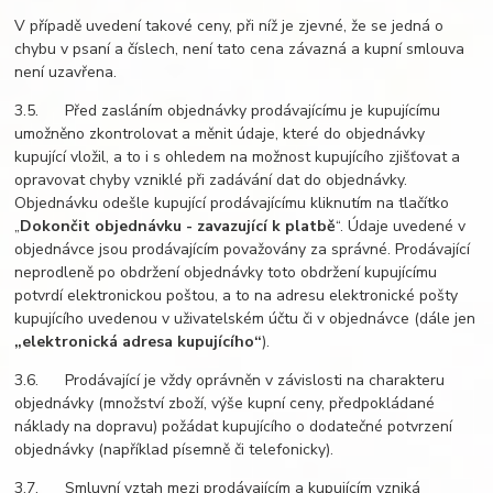
V případě uvedení takové ceny, při níž je zjevné, že se jedná o
chybu v psaní a číslech, není tato cena závazná a kupní smlouva
není uzavřena.
3.5. Před zasláním objednávky prodávajícímu je kupujícímu
umožněno zkontrolovat a měnit údaje, které do objednávky
kupující vložil, a to i s ohledem na možnost kupujícího zjišťovat a
opravovat chyby vzniklé při zadávání dat do objednávky.
Objednávku odešle kupující prodávajícímu kliknutím na tlačítko
„
Dokončit objednávku - zavazující k platbě
“. Údaje uvedené v
objednávce jsou prodávajícím považovány za správné. Prodávající
neprodleně po obdržení objednávky toto obdržení kupujícímu
potvrdí elektronickou poštou, a to na adresu elektronické pošty
kupujícího uvedenou v uživatelském účtu či v objednávce (dále jen
„elektronická adresa kupujícího“
).
3.6. Prodávající je vždy oprávněn v závislosti na charakteru
objednávky (množství zboží, výše kupní ceny, předpokládané
náklady na dopravu) požádat kupujícího o dodatečné potvrzení
objednávky (například písemně či telefonicky).
3.7. Smluvní vztah mezi prodávajícím a kupujícím vzniká