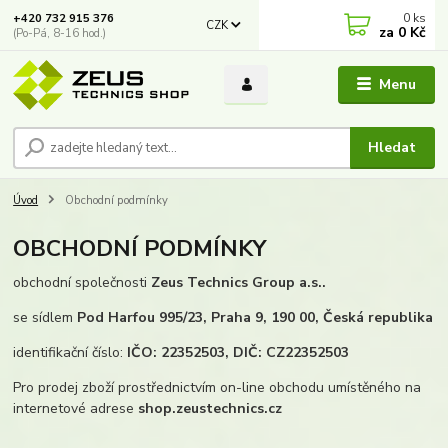
0
ks
+420 732 915 376
CZK
za
0 Kč
(Po-Pá, 8-16 hod.)
Menu
Hledat
Úvod
Obchodní podmínky
OBCHODNÍ PODMÍNKY
obchodní společnosti
Zeus Technics Group a.s..
se sídlem
Pod Harfou 995/23, Praha 9, 190 00, Česká republika
identifikační číslo:
IČO: 22352503, DIČ: CZ22352503
Pro prodej zboží prostřednictvím on-line obchodu umístěného na
internetové adrese
shop.zeustechnics.cz