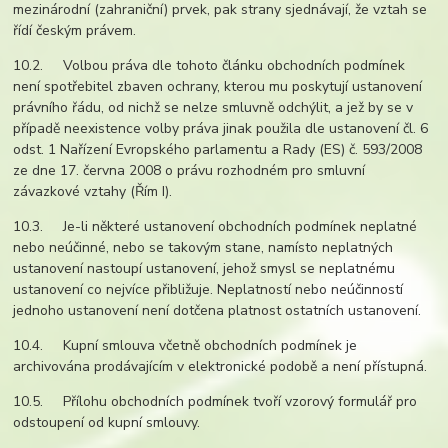
mezinárodní (zahraniční) prvek, pak strany sjednávají, že vztah se
řídí českým právem.
10.2. Volbou práva dle tohoto článku obchodních podmínek
není spotřebitel zbaven ochrany, kterou mu poskytují ustanovení
právního řádu, od nichž se nelze smluvně odchýlit, a jež by se v
případě neexistence volby práva jinak použila dle ustanovení čl. 6
odst. 1 Nařízení Evropského parlamentu a Rady (ES) č. 593/2008
ze dne 17. června 2008 o právu rozhodném pro smluvní
závazkové vztahy (Řím I).
10.3. Je-li některé ustanovení obchodních podmínek neplatné
nebo neúčinné, nebo se takovým stane, namísto neplatných
ustanovení nastoupí ustanovení, jehož smysl se neplatnému
ustanovení co nejvíce přibližuje. Neplatností nebo neúčinností
jednoho ustanovení není dotčena platnost ostatních ustanovení.
10.4. Kupní smlouva včetně obchodních podmínek je
archivována prodávajícím v elektronické podobě a není přístupná.
10.5. Přílohu obchodních podmínek tvoří vzorový formulář pro
odstoupení od kupní smlouvy.