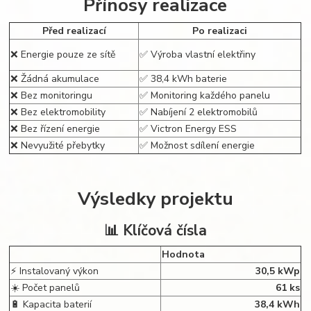
Přínosy realizace
Před realizací
Po realizaci
❌ Energie pouze ze sítě
✅ Výroba vlastní elektřiny
❌ Žádná akumulace
✅ 38,4 kWh baterie
❌ Bez monitoringu
✅ Monitoring každého panelu
❌ Bez elektromobility
✅ Nabíjení 2 elektromobilů
❌ Bez řízení energie
✅ Victron Energy ESS
❌ Nevyužité přebytky
✅ Možnost sdílení energie
Výsledky projektu
📊 Klíčová čísla
Hodnota
⚡ Instalovaný výkon
30,5 kWp
☀️ Počet panelů
61 ks
🔋 Kapacita baterií
38,4 kWh