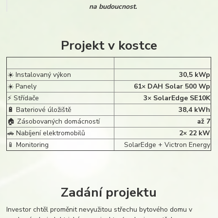
na budoucnost.
Projekt v kostce
☀️ Instalovaný výkon
30,5 kWp
☀️ Panely
61× DAH Solar 500 Wp
⚡ Střídače
3× SolarEdge SE10K
🔋 Bateriové úložiště
38,4 kWh
🏠 Zásobovaných domácností
až 7
🚗 Nabíjení elektromobilů
2× 22 kW
📱 Monitoring
SolarEdge + Victron Energy
Zadání projektu
Investor chtěl proměnit nevyužitou střechu bytového domu v