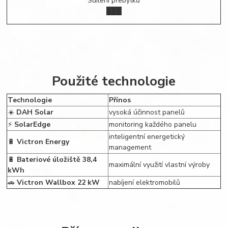
Sdílení přebytků
███
Použité technologie
Technologie
Přínos
☀️
DAH Solar
vysoká účinnost panelů
⚡
SolarEdge
monitoring každého panelu
inteligentní energetický
🔋
Victron Energy
management
🔋
Bateriové úložiště 38,4
maximální využití vlastní výroby
kWh
🚗
Victron Wallbox 22 kW
nabíjení elektromobilů