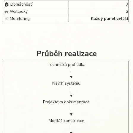
🏠 Domácností
7
🚗 Wallboxy
2
📈 Monitoring
Každý panel zvlášť
Průběh realizace
Technická prohlídka
│
▼
Návrh systému
│
▼
Projektová dokumentace
│
▼
Montáž konstrukce
│