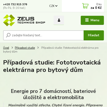
0
ks
+420 732 915 376
CZK
za
0 Kč
(Po-Pá, 8-16 hod.)
Menu
Hledat
Úvod
Případové studie
Případová studie: Fototovotaická elektrárna pro
bytový dům
Případová studie: Fototovotaická
elektrárna pro bytový dům
Energie pro 7 domácností, bateriové
úložiště a elektromobilita
Maximálně využitá střecha. Chytré řízení energie. Připraveno