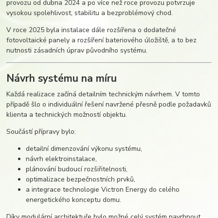
provozu od dubna 2024 a po více než roce provozu potvrzuje
vysokou spolehlivost, stabilitu a bezproblémový chod.
V roce 2025 byla instalace dále rozšířena o dodatečné
fotovoltaické panely a rozšíření bateriového úložiště, a to bez
nutnosti zásadních úprav původního systému.
Návrh systému na míru
Každá realizace začíná detailním technickým návrhem. V tomto
případě šlo o individuální řešení navržené přesně podle požadavků
klienta a technických možností objektu.
Součástí přípravy bylo:
detailní dimenzování výkonu systému,
návrh elektroinstalace,
plánování budoucí rozšiřitelnosti,
optimalizace bezpečnostních prvků,
a integrace technologie Victron Energy do celého
energetického konceptu domu.
Díky modulární architektuře bylo možné celý systém navrhnout