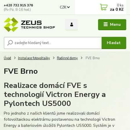
0
ks
+420 732 915 376
CZK
za
0 Kč
(Po-Pá, 8-16 hod.)
Menu
Hledat
Úvod
Instalace fotovoltaiky
Rodinné domy
FVE Brno
FVE Brno
Realizace domácí FVE s
technologií Victron Energy a
Pylontech US5000
Pro jednoho z našich klientů jsme realizovali domácí
fotovoltaickou elektrárnu postavenou na technologii Victron
Energy a bateriovém úložišti Pylontech US5000. Systém je v