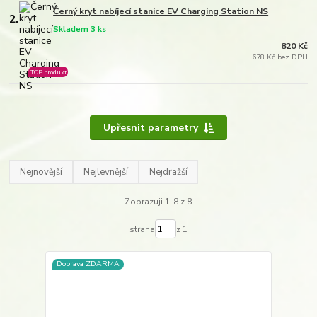
Černý kryt nabíjecí stanice EV Charging Station NS
2.
Skladem 3 ks
820 Kč
678 Kč bez DPH
TOP produkt
Upřesnit parametry
Nejnovější
Nejlevnější
Nejdražší
Zobrazuji 1-8 z 8
strana
z 1
Doprava ZDARMA