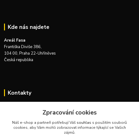
Kde nás najdete
Areál Fasa
Františka Diviše 386,
104 00, Praha 22-Uhříněves
Česká republika
Kontakty
Zákaznická podpora Zeus Technics
+420 732 915 376
Zpracování cookies
(Po-Pá, 8-16 hod.)
Náš e-shop a partneři potřebují Váš
souhlas
s použitím souborů
cookies, aby Vám mohli zobrazovat informace týkající se Vašich
info@zeustechnics.cz
zájmů.