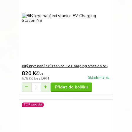
Bílý kryt nabíjecí stanice EV Charging Station NS
820 Kč
/
ks
Skladem 3 ks
678 Kč
bez DPH
Přidat do košíku
TOP produkt