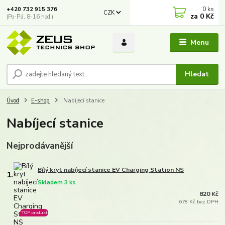
0
ks
+420 732 915 376
CZK
za
0 Kč
(Po-Pá, 8-16 hod.)
Menu
Hledat
Úvod
E-shop
Nabíjecí stanice
Nabíjecí stanice
Nejprodávanější
Bílý kryt nabíjecí stanice EV Charging Station NS
1.
Skladem 3 ks
820 Kč
678 Kč bez DPH
TOP produkt