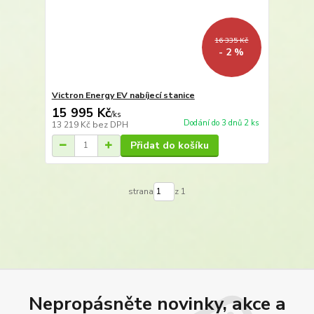
16 335 Kč
- 2 %
Victron Energy EV nabíjecí stanice
15 995 Kč
/
ks
Dodání do 3 dnů 2 ks
13 219 Kč
bez DPH
Přidat do košíku
strana
z 1
Nepropásněte novinky, akce a