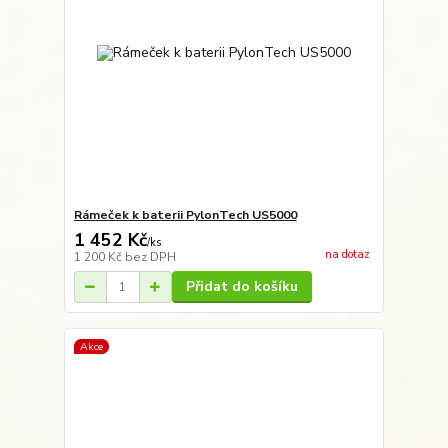
Rámeček k baterii PylonTech US5000
1 452 Kč
/
ks
na dotaz
1 200 Kč
bez DPH
Přidat do košíku
Akce