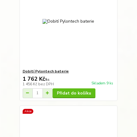
Dobití Pylontech baterie
1 762 Kč
/
ks
Skladem 9 ks
1 456 Kč
bez DPH
Přidat do košíku
Akce