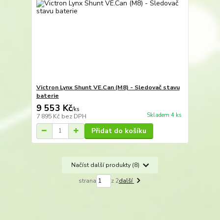
Victron Lynx Shunt VE.Can (M8) - Sledovač stavu
baterie
9 553 Kč
/
ks
Skladem 4 ks
7 895 Kč
bez DPH
Přidat do košíku
Načíst další produkty (8)
strana
z 2
další