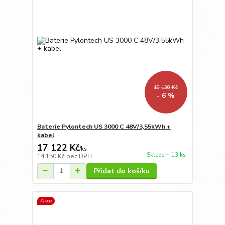
18 138 Kč
- 6 %
Baterie Pylontech US 3000 C 48V/3,55kWh +
kabel
17 122 Kč
/
ks
Skladem 13 ks
14 150 Kč
bez DPH
Přidat do košíku
Akce