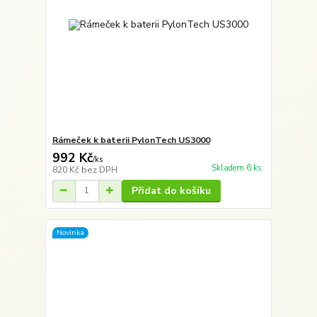
Rámeček k baterii PylonTech US3000
992 Kč
/
ks
Skladem 6 ks
820 Kč
bez DPH
Přidat do košíku
Novinka