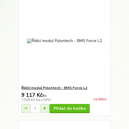
Řídící modul Pylontech - BMS Force L2
9 117 Kč
/
ks
na dotaz
7 535 Kč
bez DPH
Přidat do košíku