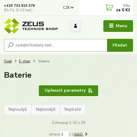
0
ks
+420 732 915 376
CZK
za
0 Kč
(Po-Pá, 8-16 hod.)
Menu
Hledat
Úvod
E-shop
Baterie
Baterie
Upřesnit parametry
Nejnovější
Nejlevnější
Nejdražší
Zobrazuji 1-20 z 28
strana
z 2
další