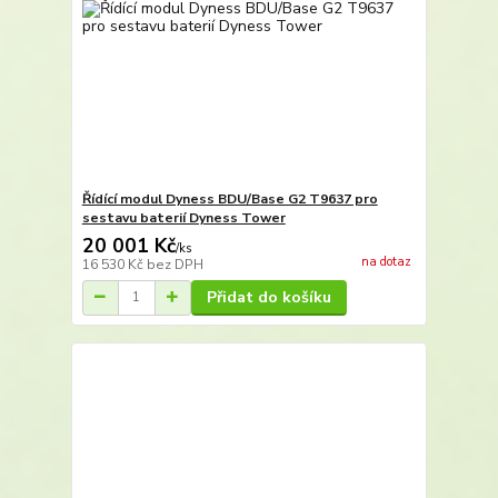
Řídící modul Dyness BDU/Base G2 T9637 pro
sestavu baterií Dyness Tower
20 001 Kč
/
ks
na dotaz
16 530 Kč
bez DPH
Přidat do košíku