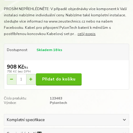
PROSÍM NEPŘEHLÉDNĚTE: V případě objednávky více komponent k Vaší
instalaci nabízíme individuální ceny. Nabízíme také kompletní instalace,
sledujte více informací na www.zeustechnics.cz nebo na našem
Facebooku. Kabel pro připojení PylonTech baterií k měničům s
postříbřenou koncovkou Kabelový set pr...
celý popis
Dostupnost
Skladem 18 ks
908 Kč
/
ks
750 Kč
bez DPH
Přidat do košíku
Číslo produktu:
123463
Výrobce:
Pylontech
Kompletní specifikace