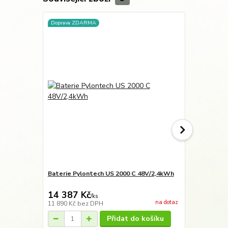
Doprava ZDARMA
Akce
Doprava ZD
Baterie Pylontech US 2000 C 48V/2,4kWh
Baterie Pyl
+ kabel
14 387 Kč
17 122 
/
ks
na dotaz
11 890 Kč
bez DPH
14 150 Kč
be
Přidat do košíku