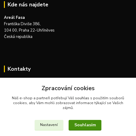
Kde nás najdete
Areál Fasa
Františka Diviše 386,
104 00, Praha 22-Uhříněves
Česká republika
Kontakty
Zákaznická podpora Zeus Technics
+420 732 915 376
Zpracování cookies
(Po-Pá, 8-16 hod.)
Náš e-shop a partneři potřebují Váš
souhlas
s použitím souborů
cookies, aby Vám mohli zobrazovat informace týkající se Vašich
info@zeustechnics.cz
zájmů.
Souhlasím
Nastavení