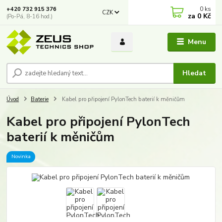
0
ks
+420 732 915 376
CZK
za
0 Kč
(Po-Pá, 8-16 hod.)
Menu
Hledat
Úvod
Baterie
Kabel pro připojení PylonTech baterií k měničům
Kabel pro připojení PylonTech
baterií k měničům
Novinka