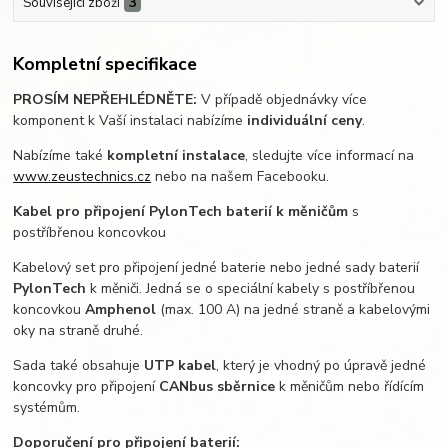
Související zboží
3
Kompletní specifikace
PROSÍM NEPŘEHLÉDNĚTE:
V případě objednávky více
komponent k Vaší instalaci nabízíme
individuální ceny
.
Nabízíme také
kompletní instalace
, sledujte více informací na
www.zeustechnics.cz
nebo na našem Facebooku.
Kabel pro připojení PylonTech baterií k měničům
s
postříbřenou koncovkou
Kabelový set pro připojení jedné baterie nebo jedné sady baterií
PylonTech
k měniči. Jedná se o speciální kabely s postříbřenou
koncovkou
Amphenol
(max. 100 A) na jedné straně a kabelovými
oky na straně druhé.
Sada také obsahuje
UTP kabel
, který je vhodný po úpravě jedné
koncovky pro připojení
CANbus sběrnice
k měničům nebo řídícím
systémům.
Doporučení pro připojení baterií: