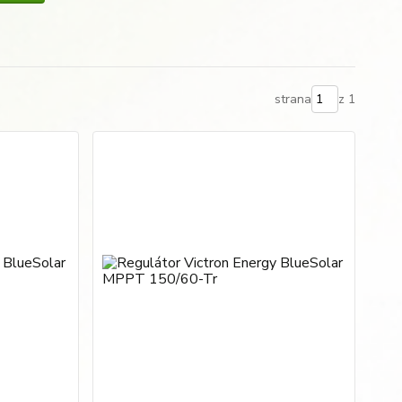
strana
z 1