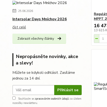
25.06.2026
Regulát
Intersolar Days Mníchov 2026
MPPT 25
16 47
číst celé
13 615 
Zobrazit všechny články
Nepropásněte novinky, akce
a slevy!
Můžete se kdykoli odhlásit. Zasíláme
jednou za 14 dní.
Přihlásit se
Souhlasím se
zpracováním osobních údajů
za účelem
rozesílky newsletteru.