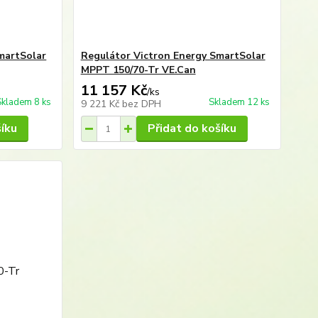
martSolar
Regulátor Victron Energy SmartSolar
MPPT 150/70-Tr VE.Can
11 157 Kč
/
ks
Skladem 8 ks
Skladem 12 ks
9 221 Kč
bez DPH
šíku
Přidat do košíku