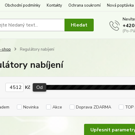
Obchodní podmínky
Kontakty
Ochrana soukromí
Nová poptávka
Nevíte
Hledat
+420
(Po-Pá
E-shop
Regulátory nabíjení
látory nabíjení
Kč
Od
adem
Novinka
Akce
Doprava ZDARMA
TOP 
Upřesnit parametr