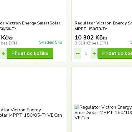
or Victron Energy SmartSolar
Regulátor Victron Energy S
0/60-Tr
MPPT 150/70-Tr
 Kč
10 302 Kč
/
ks
/
ks
Skladem 5 ks
č
bez DPH
8 514 Kč
bez DPH
Přidat do košíku
Přidat do ko