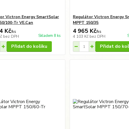
or Victron Energy SmartSolar
Regulátor Victron Energy S
0/100-Tr VE.Can
MPPT 150/35
4 Kč
4 965 Kč
/
ks
/
ks
Skladem 8 ks
Kč
bez DPH
4 103 Kč
bez DPH
Přidat do košíku
Přidat do ko