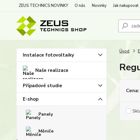
ZEUS TECHNICS NOVINKY
O nás
Novinky
Jak nakupovat
Úvod
Instalace fotovoltaiky
Regu
Naše realizace
Případové studie
Cena:
E-shop
Skl
Panely
Měniče