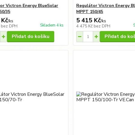
or Victron Energy BlueSolar
Regulátor Victron Energy B
50/35
MPPT 150/45
 Kč
5 415 Kč
/
ks
/
ks
Skladem 4 ks
č
bez DPH
4 475 Kč
bez DPH
Přidat do košíku
Přidat do ko