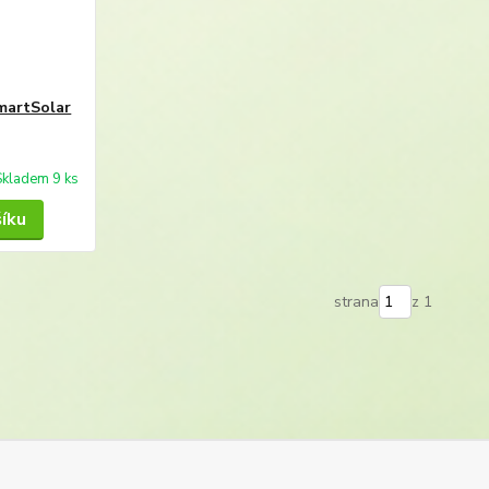
martSolar
Skladem 9 ks
šíku
strana
z 1