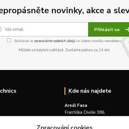
epropásněte novinky, akce a slev
Přihlásit se
Souhlasím se
zpracováním osobních údajů
za účelem rozesílky newsletteru.
Můžete se kdykoli odhlásit. Zasíláme jednou za 14 dní.
chnics
Kde nás najdete
Areál Fasa
Františka Diviše 386,
104 00, Praha 22-Uhříněves
Zpracování cookies
Česká republika