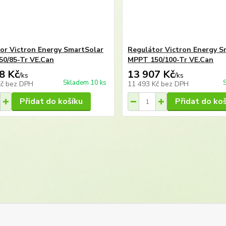
or Victron Energy SmartSolar
Regulátor Victron Energy S
0/85-Tr VE.Can
MPPT 150/100-Tr VE.Can
8 Kč
13 907 Kč
/
ks
/
ks
Skladem 10 ks
Kč
bez DPH
11 493 Kč
bez DPH
Přidat do košíku
Přidat do ko