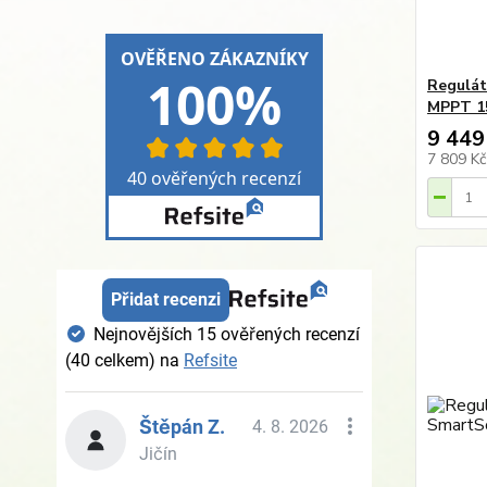
Regulát
MPPT 15
9 449
7 809 K