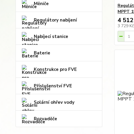
Měniče
Regulát
MPPT 1
4 512
Regulátory nabíjení
3 729 K
Nabíjecí stanice
Baterie
Konstrukce pro FVE
Příslušenství FVE
Solární ohřev vody
Rozvaděče