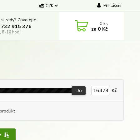
Přihlášení
CZK
 si rady? Zavolejte.
0
ks
 732 915 376
za
0 Kč
, 8-16 hod.)
Do
Kč
produkt
y