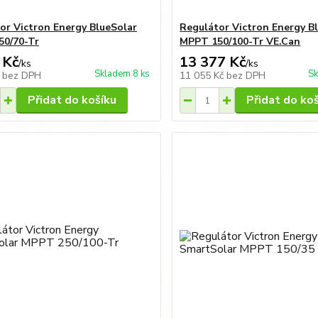
or Victron Energy BlueSolar
Regulátor Victron Energy B
0/70-Tr
MPPT 150/100-Tr VE.Can
 Kč
13 377 Kč
/
ks
/
ks
Skladem 8 ks
Sk
č
bez DPH
11 055 Kč
bez DPH
Přidat do košíku
Přidat do ko