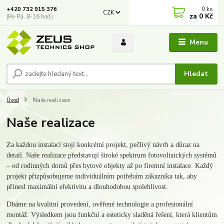
0
ks
+420 732 915 376
CZK
za
0 Kč
(Po-Pá, 8-16 hod.)
Menu
Hledat
Úvod
Naše realizace
Naše realizace
Za každou instalací stojí konkrétní projekt, pečlivý návrh a důraz na
detail. Naše realizace představují široké spektrum fotovoltaických systémů
– od rodinných domů přes bytové objekty až po firemní instalace. Každý
projekt přizpůsobujeme individuálním potřebám zákazníka tak, aby
přinesl maximální efektivitu a dlouhodobou spolehlivost.
Dbáme na kvalitní provedení, ověřené technologie a profesionální
montáž. Výsledkem jsou funkční a esteticky sladěná řešení, která klientům