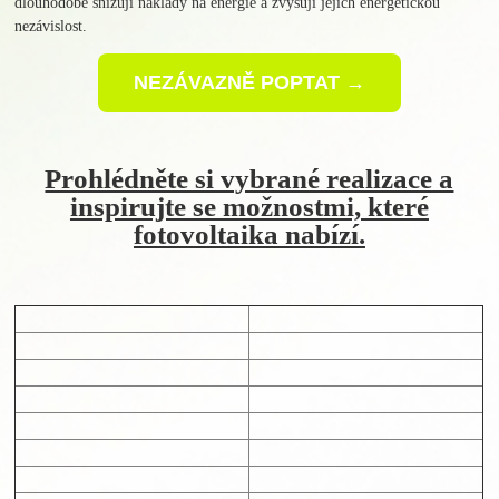
dlouhodobě snižují náklady na energie a zvyšují jejich energetickou
nezávislost.
NEZÁVAZNĚ POPTAT →
Prohlédněte si vybrané realizace a
inspirujte se možnostmi, které
fotovoltaika nabízí.