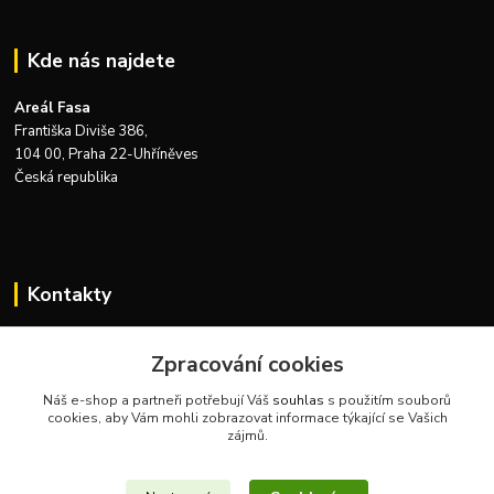
Kde nás najdete
Areál Fasa
Františka Diviše 386,
104 00, Praha 22-Uhříněves
Česká republika
Kontakty
Zákaznická podpora Zeus Technics
+420 732 915 376
Zpracování cookies
(Po-Pá, 8-16 hod.)
Náš e-shop a partneři potřebují Váš
souhlas
s použitím souborů
cookies, aby Vám mohli zobrazovat informace týkající se Vašich
info@zeustechnics.cz
zájmů.