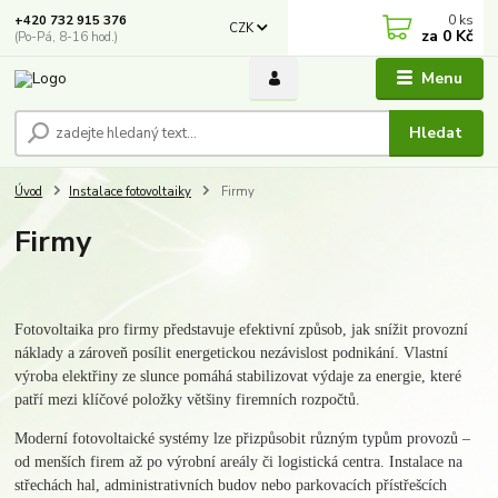
0
ks
+420 732 915 376
CZK
za
0 Kč
(Po-Pá, 8-16 hod.)
Menu
Hledat
Úvod
Instalace fotovoltaiky
Firmy
Firmy
Fotovoltaika pro firmy představuje efektivní způsob, jak snížit provozní
náklady a zároveň posílit energetickou nezávislost podnikání. Vlastní
výroba elektřiny ze slunce pomáhá stabilizovat výdaje za energie, které
patří mezi klíčové položky většiny firemních rozpočtů.
Moderní fotovoltaické systémy lze přizpůsobit různým typům provozů –
od menších firem až po výrobní areály či logistická centra. Instalace na
střechách hal, administrativních budov nebo parkovacích přístřešcích