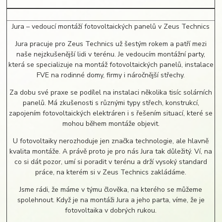
Jura – vedoucí montáží fotovoltaických panelů v Zeus Technics
Jura pracuje pro Zeus Technics už šestým rokem a patří mezi
naše nejzkušenější lidi v terénu. Je vedoucím montážní party,
která se specializuje na montáž fotovoltaických panelů, instalace
FVE na rodinné domy, firmy i náročnější střechy.
Za dobu své praxe se podílel na instalaci několika tisíc solárních
panelů. Má zkušenosti s různými typy střech, konstrukcí,
zapojením fotovoltaických elektráren i s řešením situací, které se
mohou během montáže objevit.
U fotovoltaiky nerozhoduje jen značka technologie, ale hlavně
kvalita montáže. A právě proto je pro nás Jura tak důležitý. Ví, na
co si dát pozor, umí si poradit v terénu a drží vysoký standard
práce, na kterém si v Zeus Technics zakládáme.
Jsme rádi, že máme v týmu člověka, na kterého se můžeme
spolehnout. Když je na montáži Jura a jeho parta, víme, že je
fotovoltaika v dobrých rukou.