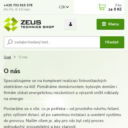
0
ks
+420 732 915 376
CZK
za
0 Kč
(Po-Pá, 8-16 hod.)
Menu
Hledat
Úvod
O nás
O nás
Specializujeme se na komplexní realizaci fotovoltaických
elektráren na klíč. Pomáháme domácnostem, bytovým domům i
firmám získat energetickou nezávislost a výrazně snížit náklady
na energie.
Postaráme se o vše, co je potřeba – od prvotního návrhu řešení,
přes vyřízení dotací, až po samotnou instalaci a uvedení systému
do provozu. Naším cílem je, aby pro vás byl celý proces
jednoduchý, srozumitelný a bez starostí.