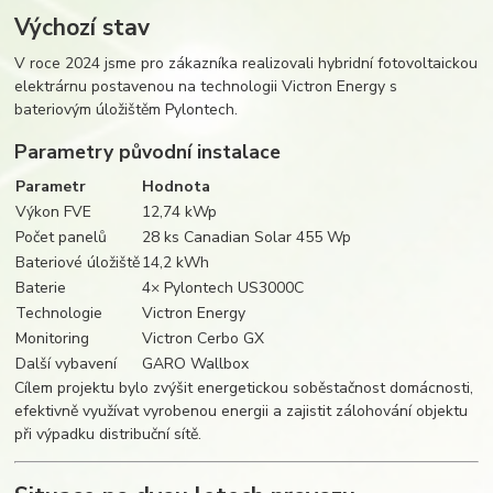
Výchozí stav
V roce 2024 jsme pro zákazníka realizovali hybridní fotovoltaickou
elektrárnu postavenou na technologii Victron Energy s
bateriovým úložištěm Pylontech.
Parametry původní instalace
Parametr
Hodnota
Výkon FVE
12,74 kWp
Počet panelů
28 ks Canadian Solar 455 Wp
Bateriové úložiště
14,2 kWh
Baterie
4× Pylontech US3000C
Technologie
Victron Energy
Monitoring
Victron Cerbo GX
Další vybavení
GARO Wallbox
Cílem projektu bylo zvýšit energetickou soběstačnost domácnosti,
efektivně využívat vyrobenou energii a zajistit zálohování objektu
při výpadku distribuční sítě.