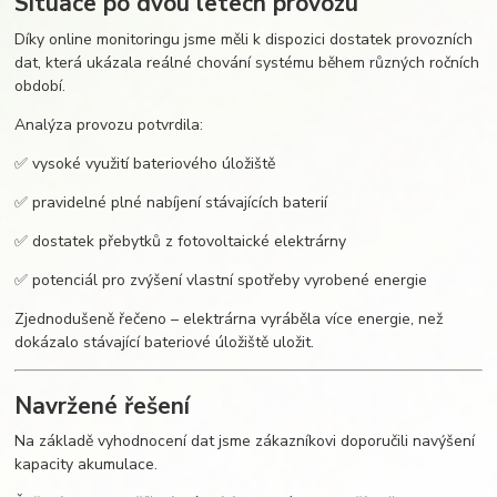
Situace po dvou letech provozu
Díky online monitoringu jsme měli k dispozici dostatek provozních
dat, která ukázala reálné chování systému během různých ročních
období.
Analýza provozu potvrdila:
✅ vysoké využití bateriového úložiště
✅ pravidelné plné nabíjení stávajících baterií
✅ dostatek přebytků z fotovoltaické elektrárny
✅ potenciál pro zvýšení vlastní spotřeby vyrobené energie
Zjednodušeně řečeno – elektrárna vyráběla více energie, než
dokázalo stávající bateriové úložiště uložit.
Navržené řešení
Na základě vyhodnocení dat jsme zákazníkovi doporučili navýšení
kapacity akumulace.