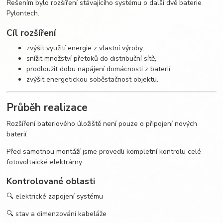
Řešením bylo rozšíření stávajícího systému o další dvě baterie
Pylontech.
Cíl rozšíření
zvýšit využití energie z vlastní výroby,
snížit množství přetoků do distribuční sítě,
prodloužit dobu napájení domácnosti z baterií,
zvýšit energetickou soběstačnost objektu.
Průběh realizace
Rozšíření bateriového úložiště není pouze o připojení nových
baterií.
Před samotnou montáží jsme provedli kompletní kontrolu celé
fotovoltaické elektrárny.
Kontrolované oblasti
🔍 elektrické zapojení systému
🔍 stav a dimenzování kabeláže