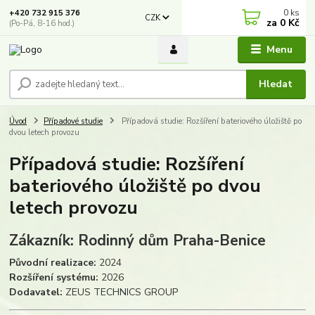
0
ks
+420 732 915 376
CZK
za
0 Kč
(Po-Pá, 8-16 hod.)
Menu
Hledat
Úvod
Případové studie
Případová studie: Rozšíření bateriového úložiště po
dvou letech provozu
Případová studie: Rozšíření
bateriového úložiště po dvou
letech provozu
Zákazník: Rodinný dům Praha-Benice
Původní realizace:
2024
Rozšíření systému:
2026
Dodavatel:
ZEUS TECHNICS GROUP