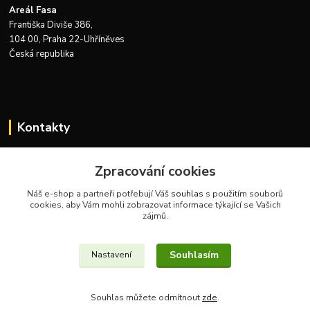
Areál Fasa
Františka Diviše 386,
104 00, Praha 22-Uhříněves
Česká republika
Kontakty
Zákaznická podpora Zeus Technics
+420 732 915 376
Zpracování cookies
(Po-Pá, 8-16 hod.)
Náš e-shop a partneři potřebují Váš
souhlas
s použitím souborů
cookies, aby Vám mohli zobrazovat informace týkající se Vašich
info@zeustechnics.cz
zájmů.
Souhlasím
Nastavení
Souhlas můžete odmítnout
zde
.
Vytvořeno na
Eshop-rychle.cz