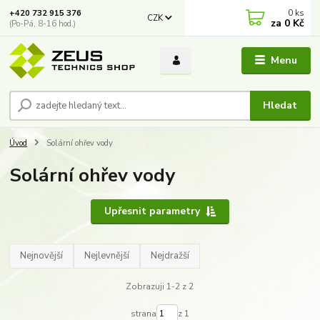
0
ks
+420 732 915 376
CZK
za
0 Kč
(Po-Pá, 8-16 hod.)
Menu
Hledat
Úvod
Solární ohřev vody
Solární ohřev vody
Upřesnit parametry
Nejnovější
Nejlevnější
Nejdražší
Zobrazuji 1-2 z 2
strana
z 1