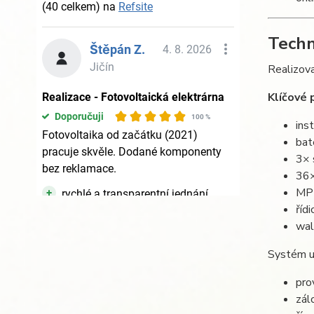
Techn
Realizova
Klíčové 
ins
bat
3× 
36×
MPP
říd
wal
Systém u
pro
zál