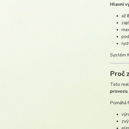
Hlavní v
až
zaj
max
pod
ryc
Systém f
Proč 
Tato real
provozu
.
Pomáhá f
výr
zvý
eli