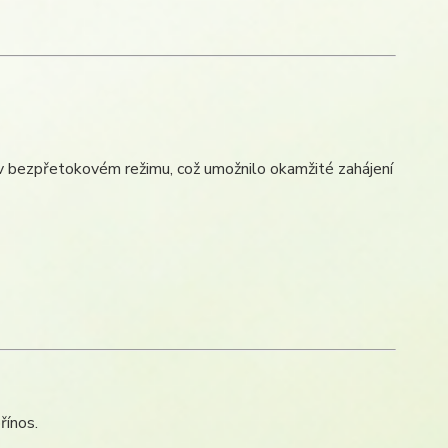
 v bezpřetokovém režimu, což umožnilo okamžité zahájení
řínos.