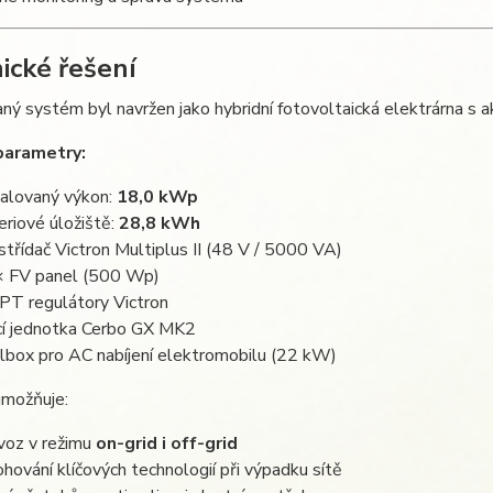
ické řešení
ný systém byl navržen jako hybridní fotovoltaická elektrárna s a
parametry:
talovaný výkon:
18,0 kWp
eriové úložiště:
28,8 kWh
střídač Victron Multiplus II (48 V / 5000 VA)
 FV panel (500 Wp)
T regulátory Victron
icí jednotka Cerbo GX MK2
lbox pro AC nabíjení elektromobilu (22 kW)
možňuje:
voz v režimu
on-grid i off-grid
ohování klíčových technologií při výpadku sítě