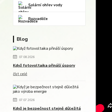
Solární ohřev vody
Rozvaděče
Blog
07.08.2026
Když fotovoltaika přináší úspory
číst celé
07.07.2026
Když je bezpečnost stejně důležitá