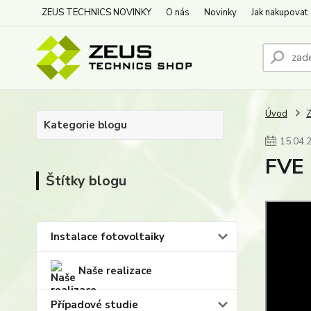
ZEUS TECHNICS NOVINKY
O nás
Novinky
Jak nakupovat
Úvod
Kategorie blogu
15
.
04
.
FVE 
Štítky blogu
Instalace fotovoltaiky
Naše realizace
Případové studie