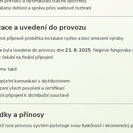
ení přetoků a optimalizaci vlastní spotřeby
álený dohled a správu přes webové rozhraní
zace a uvedení do provozu
ivé přípravě proběhla instalace rychle a bez omezení výroby.
na byla uvedena do provozu dne
21. 8. 2025
. Nejprve fungovala
čekání na finální připojení.
jsme také:
pletní komunikaci s distributorem
ízení všech povolení a certifikací
lní připojení k distribuční soustavě
dky a přínosy
ež roce provozu systém potvrzuje svou funkčnost i ekonomický p