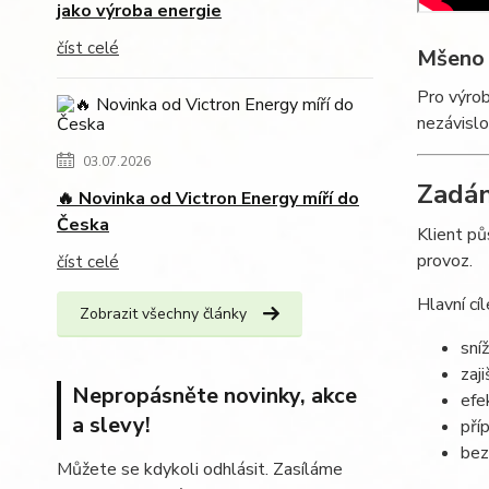
jako výroba energie
číst celé
Mšeno
Pro výrob
nezávislos
03.07.2026
Zadán
🔥 Novinka od Victron Energy míří do
Česka
Klient pů
provoz.
číst celé
Hlavní cíl
Zobrazit všechny články
sní
zaj
Nepropásněte novinky, akce
efe
a slevy!
pří
bez
Můžete se kdykoli odhlásit. Zasíláme