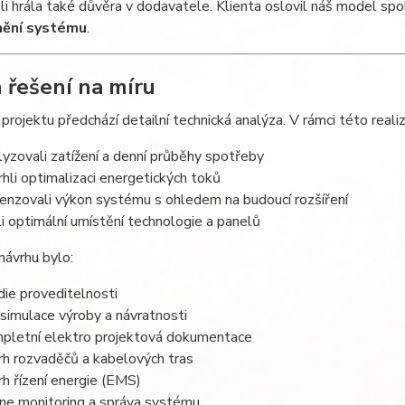
li hrála také důvěra v dodavatele. Klienta oslovil náš model sp
nění systému
.
 řešení na míru
rojektu předchází detailní technická analýza. V rámci této reali
lyzovali zatížení a denní průběhy spotřeby
rhli optimalizaci energetických toků
enzovali výkon systému s ohledem na budoucí rozšíření
ili optimální umístění technologie a panelů
návrhu bylo:
die proveditelnosti
simulace výroby a návratnosti
pletní elektro projektová dokumentace
rh rozvaděčů a kabelových tras
rh řízení energie (EMS)
ine monitoring a správa systému