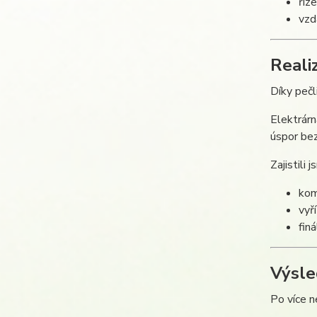
říz
vzd
Reali
Díky pečl
Elektrár
úspor bez 
Zajistili 
kom
vyř
finá
Výsle
Po více n