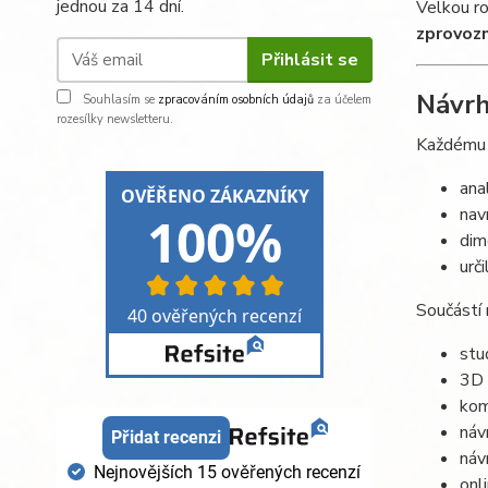
jednou za 14 dní.
Velkou ro
zprovoz
Přihlásit se
Návrh
Souhlasím se
zpracováním osobních údajů
za účelem
rozesílky newsletteru.
Každému p
ana
nav
dim
urč
Součástí 
stu
3D 
kom
náv
náv
onl