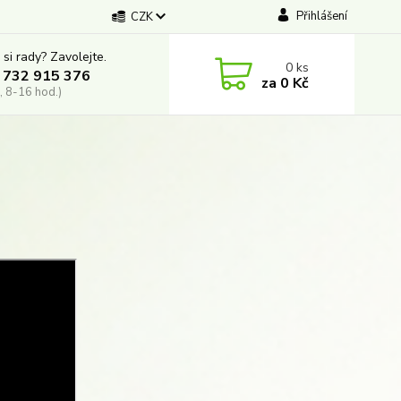
Přihlášení
CZK
 si rady? Zavolejte.
0
ks
 732 915 376
za
0 Kč
, 8-16 hod.)