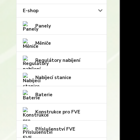
E-shop
Panely
Měniče
Regulátory nabíjení
Nabíjecí stanice
Baterie
Konstrukce pro FVE
Příslušenství FVE