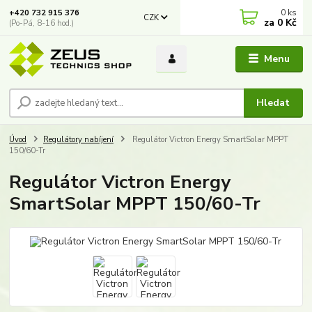
0
ks
+420 732 915 376
CZK
za
0 Kč
(Po-Pá, 8-16 hod.)
Menu
Hledat
Úvod
Regulátory nabíjení
Regulátor Victron Energy SmartSolar MPPT
150/60-Tr
Regulátor Victron Energy
SmartSolar MPPT 150/60-Tr