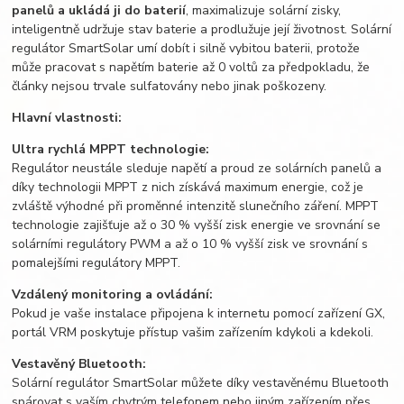
panelů a ukládá ji do baterií
, maximalizuje solární zisky,
inteligentně udržuje stav baterie a prodlužuje její životnost. Solární
regulátor SmartSolar umí dobít i silně vybitou baterii, protože
může pracovat s napětím baterie až 0 voltů za předpokladu, že
články nejsou trvale sulfatovány nebo jinak poškozeny.
Hlavní vlastnosti:
Ultra rychlá MPPT technologie:
Regulátor neustále sleduje napětí a proud ze solárních panelů a
díky technologii MPPT z nich získává maximum energie, což je
zvláště výhodné při proměnné intenzitě slunečního záření. MPPT
technologie zajišťuje až o 30 % vyšší zisk energie ve srovnání se
solárními regulátory PWM a až o 10 % vyšší zisk ve srovnání s
pomalejšími regulátory MPPT.
Vzdálený monitoring a ovládání:
Pokud je vaše instalace připojena k internetu pomocí zařízení GX,
portál VRM poskytuje přístup vašim zařízením kdykoli a kdekoli.
Vestavěný Bluetooth:
Solární regulátor SmartSolar můžete díky vestavěnému Bluetooth
spárovat s vaším chytrým telefonem nebo jiným zařízením přes