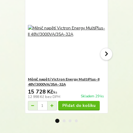
Měnič napětí Victron Energy MultiPlus-II
Měnič napětí
48V/3000VA/35A-32A
48V/4k5/55
15 728 Kč
19 953 
/
ks
Skladem 29 ks
12 998 Kč
bez DPH
16 490 Kč
be
Přidat do košíku