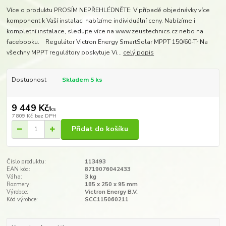
Více o produktu PROSÍM NEPŘEHLÉDNĚTE: V případě objednávky více
komponent k Vaší instalaci nabízíme individuální ceny. Nabízíme i
kompletní instalace, sledujte více na www.zeustechnics.cz nebo na
facebooku. Regulátor Victron Energy SmartSolar MPPT 150/60-Tr Na
všechny MPPT regulátory poskytuje Vi...
celý popis
Dostupnost
Skladem 5 ks
9 449 Kč
/
ks
7 809 Kč
bez DPH
Přidat do košíku
Číslo produktu:
113493
EAN kód:
8719076042433
Váha:
3 kg
Rozmery:
185 x 250 x 95 mm​
Výrobce:
Victron Energy B.V.
Kód výrobce:
SCC115060211