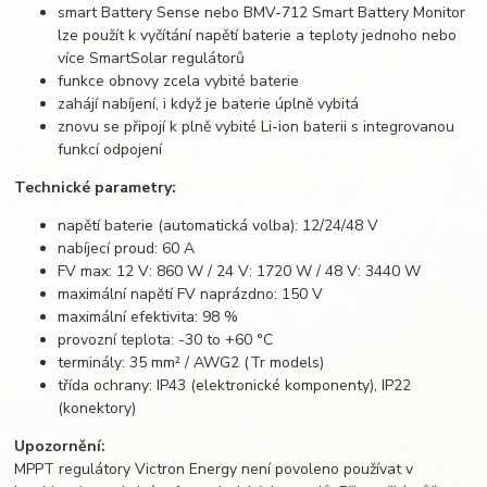
smart Battery Sense nebo BMV-712 Smart Battery Monitor
lze použít k vyčítání napětí baterie a teploty jednoho nebo
více SmartSolar regulátorů
funkce obnovy zcela vybité baterie
zahájí nabíjení, i když je baterie úplně vybitá
znovu se připojí k plně vybité Li-ion baterii s integrovanou
funkcí odpojení
Technické parametry:
napětí baterie (automatická volba): 12/24/48 V
nabíjecí proud: 60 A
FV max: 12 V: 860 W / 24 V: 1720 W / 48 V: 3440 W
maximální napětí FV naprázdno: 150 V
maximální efektivita: 98 %
provozní teplota: -30 to +60 °C
terminály: 35 mm² / AWG2 (Tr models)
třída ochrany: IP43 (elektronické komponenty), IP22
(konektory)
Upozornění:
MPPT regulátory Victron Energy není povoleno používat v