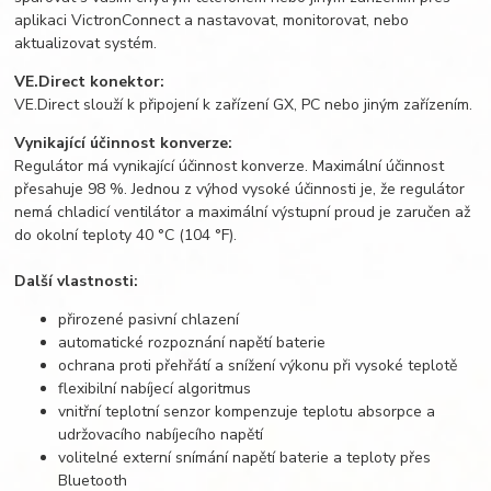
aplikaci VictronConnect a nastavovat, monitorovat, nebo
aktualizovat systém.
VE.Direct konektor:
VE.Direct slouží k připojení k zařízení GX, PC nebo jiným zařízením.
Vynikající účinnost konverze:
Regulátor má vynikající účinnost konverze. Maximální účinnost
přesahuje 98 %. Jednou z výhod vysoké účinnosti je, že regulátor
nemá chladicí ventilátor a maximální výstupní proud je zaručen až
do okolní teploty 40 °C (104 °F).
Další vlastnosti:
přirozené pasivní chlazení
automatické rozpoznání napětí baterie
ochrana proti přehřátí a snížení výkonu při vysoké teplotě
flexibilní nabíjecí algoritmus
vnitřní teplotní senzor kompenzuje teplotu absorpce a
udržovacího nabíjecího napětí
volitelné externí snímání napětí baterie a teploty přes
Bluetooth