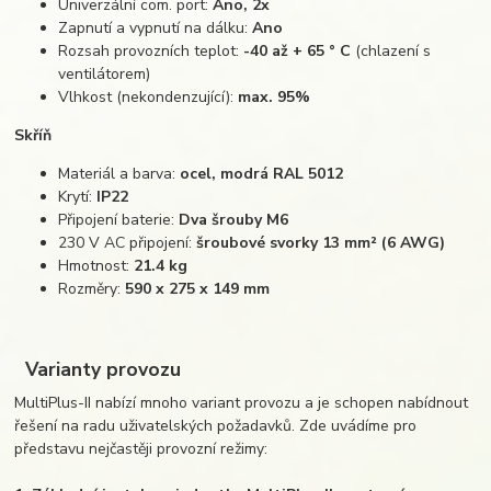
Univerzální com. port:
Ano, 2x
Zapnutí a vypnutí na dálku:
Ano
Rozsah provozních teplot:
-40 až + 65 ° C
(chlazení s
ventilátorem)
Vlhkost (nekondenzující):
max. 95%
Skříň
Materiál a barva:
ocel, modrá RAL 5012
Krytí:
IP22
Připojení baterie:
Dva šrouby M6
230 V AC připojení:
šroubové svorky 13 mm² (6 AWG)
Hmotnost:
21.4 kg
Rozměry:
590 x 275 x 149 mm
Varianty provozu
MultiPlus-II nabízí mnoho variant provozu a je schopen nabídnout
řešení na radu uživatelských požadavků. Zde uvádíme pro
představu nejčastěji provozní režimy: