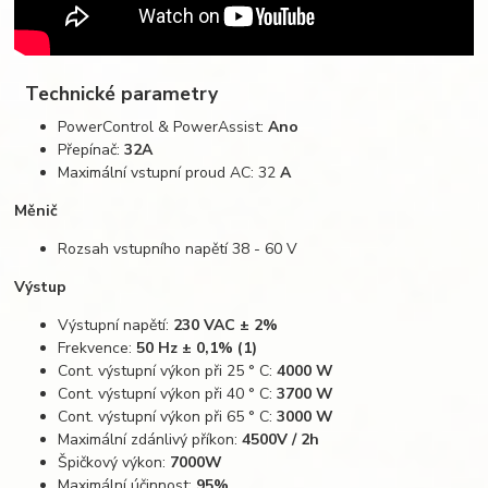
Technické parametry
PowerControl & PowerAssist:
Ano
Přepínač:
32A
Maximální vstupní proud AC: 32
A
Měnič​
Rozsah vstupního napětí 38 - 60 V
Výstup
Výstupní napětí:
230 VAC ± 2%
Frekvence:
50 Hz ± 0,1% (1)
Cont. výstupní výkon při 25 ° C:
4000 W
Cont. výstupní výkon při 40 ° C:
3700 W
Cont. výstupní výkon při 65 ° C:
3000 W
Maximální zdánlivý příkon:
4500V / 2h
Špičkový výkon:
7000W
Maximální účinnost:
95%