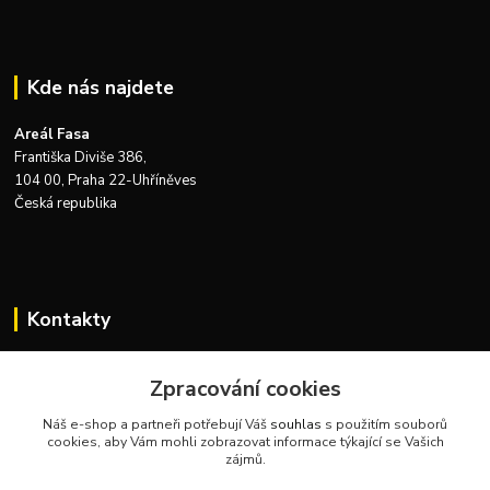
Kde nás najdete
Areál Fasa
Františka Diviše 386,
104 00, Praha 22-Uhříněves
Česká republika
Kontakty
Zákaznická podpora Zeus Technics
+420 732 915 376
Zpracování cookies
(Po-Pá, 8-16 hod.)
Náš e-shop a partneři potřebují Váš
souhlas
s použitím souborů
cookies, aby Vám mohli zobrazovat informace týkající se Vašich
info@zeustechnics.cz
zájmů.