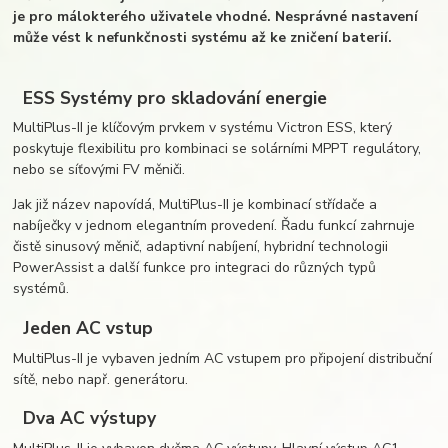
je pro málokterého uživatele vhodné. Nesprávné nastavení
může vést k nefunkčnosti systému až ke zničení baterií.
ESS Systémy pro skladování energie
MultiPlus-II je klíčovým prvkem v systému Victron ESS, který
poskytuje flexibilitu pro kombinaci se solárními MPPT regulátory,
nebo se síťovými FV měniči.
Jak již název napovídá, MultiPlus-II je kombinací střídače a
nabíječky v jednom elegantním provedení. Řadu funkcí zahrnuje
čistě sinusový měnič, adaptivní nabíjení, hybridní technologii
PowerAssist a další funkce pro integraci do různých typů
systémů.
Jeden AC vstup
MultiPlus-II je vybaven jedním AC vstupem pro připojení distribuční
sítě, nebo např. generátoru.
Dva AC výstupy