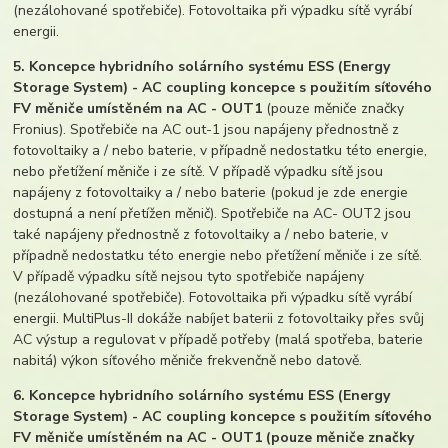
(nezálohované spotřebiče). Fotovoltaika při výpadku sítě vyrábí
energii.
5. Koncepce hybridního solárního systému ESS (Energy
Storage System) - AC coupling koncepce s použitím síťového
FV měniče umístěném na AC - OUT1
(pouze měniče značky
Fronius). Spotřebiče na AC out-1 jsou napájeny přednostně z
fotovoltaiky a / nebo baterie, v případně nedostatku této energie,
nebo přetížení měniče i ze sítě. V případě výpadku sítě jsou
napájeny z fotovoltaiky a / nebo baterie (pokud je zde energie
dostupná a není přetížen měnič). Spotřebiče na AC- OUT2 jsou
také napájeny přednostně z fotovoltaiky a / nebo baterie, v
případně nedostatku této energie nebo přetížení měniče i ze sítě.
V případě výpadku sítě nejsou tyto spotřebiče napájeny
(nezálohované spotřebiče). Fotovoltaika při výpadku sítě vyrábí
energii. MultiPlus-II dokáže nabíjet baterii z fotovoltaiky přes svůj
AC výstup a regulovat v případě potřeby (malá spotřeba, baterie
nabitá) výkon síťového měniče frekvenčně nebo datově.
6. Koncepce hybridního solárního systému ESS (Energy
Storage System) - AC coupling koncepce s použitím síťového
FV měniče umístěném na AC - OUT1 (pouze měniče značky