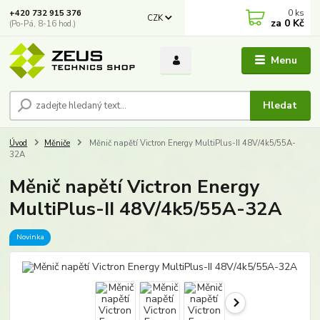
0
ks
+420 732 915 376
CZK
za
0 Kč
(Po-Pá, 8-16 hod.)
Menu
Hledat
Úvod
Měniče
Měnič napětí Victron Energy MultiPlus-II 48V/4k5/55A-
32A
Měnič napětí Victron Energy
MultiPlus-II 48V/4k5/55A-32A
Novinka