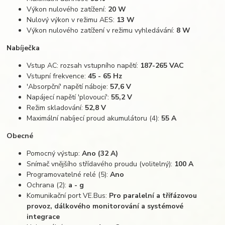
Výkon nulového zatížení:
20 W
Nulový výkon v režimu AES:
13 W
Výkon nulového zatížení v režimu vyhledávání:
8 W​
Nabíječka
Vstup AC: rozsah vstupního napětí:
187-265 VAC
Vstupní frekvence:
45 - 65 Hz
'Absorpční' napětí náboje:
57,6 V
Napájecí napětí 'plovoucí':
55,2 V
Režim skladování:
52,8 V
Maximální nabíjecí proud akumulátoru (4):
55 A​
Obecné
Pomocný výstup:
Ano (32 A)
Snímač vnějšího střídavého proudu (volitelný):
100 A
Programovatelné relé (5):
Ano
Ochrana (2):
a - g
Komunikační port VE.Bus:
Pro paralelní a třífázovou
provoz, dálkového monitorování a systémové
integrace