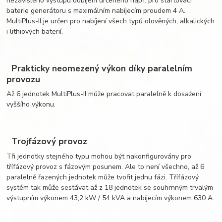
nezávislého výstupu dobíjení určeného např. pro startovací
baterie generátoru s maximálním nabíjecím proudem 4 A.
MultiPlus-II je určen pro nabíjení všech typů olověných, alkalických
i lithiových baterií.
Prakticky neomezený výkon díky paralelním
provozu
Až 6 jednotek MultiPlus-II může pracovat paralelně k dosažení
vyššího výkonu.
Trojfázový provoz
Tři jednotky stejného typu mohou být nakonfigurovány pro
třífázový provoz s fázovým posunem. Ale to není všechno, až 6
paralelně řazených jednotek může tvořit jednu fázi. Třífázový
systém tak může sestávat až z 18 jednotek se souhrnným trvalým
výstupním výkonem 43,2 kW / 54 kVA a nabíjecím výkonem 630 A.