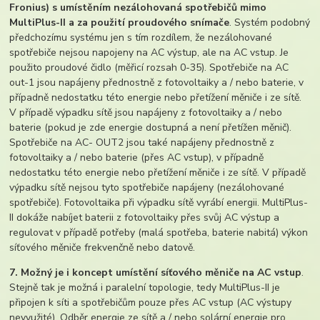
Fronius) s umístěním nezálohovaná spotřebičů mimo
MultiPlus-II a za použití proudového snímače
. Systém podobný
předchozímu systému jen s tím rozdílem, že nezálohované
spotřebiče nejsou napojeny na AC výstup, ale na AC vstup. Je
použito proudové čidlo (měřicí rozsah 0-35). Spotřebiče na AC
out-1 jsou napájeny přednostně z fotovoltaiky a / nebo baterie, v
případně nedostatku této energie nebo přetížení měniče i ze sítě.
V případě výpadku sítě jsou napájeny z fotovoltaiky a / nebo
baterie (pokud je zde energie dostupná a není přetížen měnič).
Spotřebiče na AC- OUT2 jsou také napájeny přednostně z
fotovoltaiky a / nebo baterie (přes AC vstup), v případně
nedostatku této energie nebo přetížení měniče i ze sítě. V případě
výpadku sítě nejsou tyto spotřebiče napájeny (nezálohované
spotřebiče). Fotovoltaika při výpadku sítě vyrábí energii. MultiPlus-
II dokáže nabíjet baterii z fotovoltaiky přes svůj AC výstup a
regulovat v případě potřeby (malá spotřeba, baterie nabitá) výkon
síťového měniče frekvenčně nebo datově.
7. Možný je i koncept umístění síťového měniče na AC vstup
.
Stejně tak je možná i paralelní topologie, tedy MultiPlus-II je
připojen k síti a spotřebičům pouze přes AC vstup (AC výstupy
nevyužité). Odběr energie ze sítě a / nebo solární energie pro