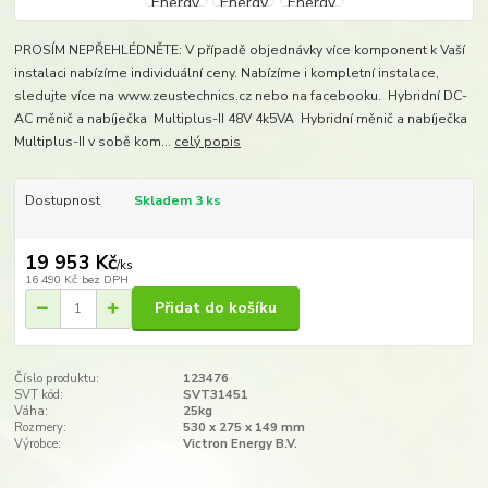
PROSÍM NEPŘEHLÉDNĚTE: V případě objednávky více komponent k Vaší
instalaci nabízíme individuální ceny. Nabízíme i kompletní instalace,
sledujte více na www.zeustechnics.cz nebo na facebooku. Hybridní DC-
AC měnič a nabíječka Multiplus-II 48V 4k5VA Hybridní měnič a nabíječka
Multiplus-II v sobě kom...
celý popis
Dostupnost
Skladem 3 ks
19 953 Kč
/
ks
16 490 Kč
bez DPH
Přidat do košíku
Číslo produktu:
123476
SVT kód:
SVT31451
Váha:
25kg
Rozmery:
530 x 275 x 149 mm​
Výrobce:
Victron Energy B.V.