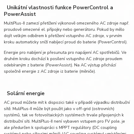
Unikátní vlastnosti funkce PowerControl a
PowerAssist
MultiPlus-II zamezí přetížení výkonově omezeného AC zdroje např.
proudově omezené el. přípojky nebo generátoru. Pokud by mělo
dojít velkým odběrem k přetížení vstupního AC zdroje, v prvním
kroku automaticky sníží nabíjecí proud do baterie (PowerControl).
Energie pro nabíjení je přesunuta pro napájení AC spotřebičů. Ve
druhém kroku dochází k posílení vstupního AC zdroje proudem
odebíraným z baterie (PowerAssist). Na AC výstup přichází
společně energie z AC zdroje iz baterie (měniče).
Solární energie
AC proud můžete mít k dispozici také v případě výpadku distribuční
sítě. MuliPlus-II může být použit jako v off-grid (ostrovních)
systémů, tak ve fotovoltaických systémech trvale připojených k
distribuční síti. MultiPlus-II není vybaven vstupem pro FV pole, je
ale předurčen k spolupráci s MPPT regulátory (DC coupling
systémy) nebo síťovými měniči (AC coupling systémy) umístěnými