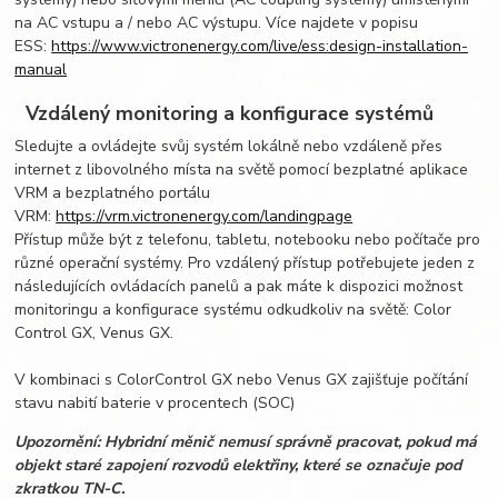
na AC vstupu a / nebo AC výstupu. Více najdete v popisu
ESS:
https://www.victronenergy.com/live/ess:design-installation-
manual
Vzdálený monitoring a konfigurace systémů
Sledujte a ovládejte svůj systém lokálně nebo vzdáleně přes
internet z libovolného místa na světě pomocí bezplatné aplikace
VRM a bezplatného portálu
VRM:
https://vrm.victronenergy.com/landingpage
Přístup může být z telefonu, tabletu, notebooku nebo počítače pro
různé operační systémy. Pro vzdálený přístup potřebujete jeden z
následujících ovládacích panelů a pak máte k dispozici možnost
monitoringu a konfigurace systému odkudkoliv na světě: Color
Control GX, Venus GX.
V kombinaci s ColorControl GX nebo Venus GX zajišťuje počítání
stavu nabití baterie v procentech (SOC)
Upozornění: Hybridní měnič nemusí správně pracovat, pokud má
objekt staré zapojení rozvodů elektřiny, které se označuje pod
zkratkou TN-C.