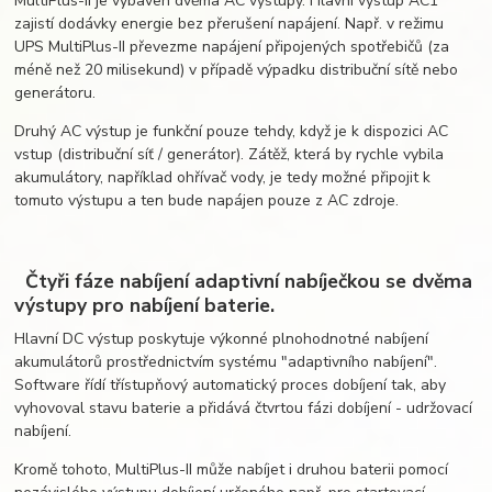
MultiPlus-II je vybaven dvěma AC výstupy. Hlavní výstup AC1
zajistí dodávky energie bez přerušení napájení. Např. v režimu
UPS MultiPlus-II převezme napájení připojených spotřebičů (za
méně než 20 milisekund) v případě výpadku distribuční sítě nebo
generátoru.
Druhý AC výstup je funkční pouze tehdy, když je k dispozici AC
vstup (distribuční síť / generátor). Zátěž, která by rychle vybila
akumulátory, například ohřívač vody, je tedy možné připojit k
tomuto výstupu a ten bude napájen pouze z AC zdroje.
Čtyři fáze nabíjení adaptivní nabíječkou se dvěma
výstupy pro nabíjení baterie.
Hlavní DC výstup poskytuje výkonné plnohodnotné nabíjení
akumulátorů prostřednictvím systému "adaptivního nabíjení".
Software řídí třístupňový automatický proces dobíjení tak, aby
vyhovoval stavu baterie a přidává čtvrtou fázi dobíjení - udržovací
nabíjení.
Kromě tohoto, MultiPlus-II může nabíjet i druhou baterii pomocí