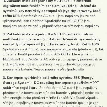
1. Základní instalace jednotky MultiPlus-II s externím
digitálním multifunkčním panelem (volitelné). Určené do
systémů, kdy není vždy dostupná síť (typicky karavany, lodě),
režim UPS
. Spotřebiče na AC out-1 jsou napájeny jak ze sítě
(přednostně), tak z baterie. Spotřebiče na AC- OUT2 jsou
napájeny pouze ze sítě, v případě výpadku sítě nejsou napájeny.
2. Základní instalace jednotky MultiPlus-II s digitálním
multifunkčním panelem (volitelné). Určené do systémů, kdy
není vždy dostupná síť (typicky karavany, lodě). Režim UPS
.
Spotřebiče na AC out-1 jsou napájeny jak ze sítě (přednostně), tak
z baterie. Použít proudové čidlo u AC- OUT2, které je mimo
MultiPlus-II. Spotřebiče na AC out-2 jsou napájeny přednostně ze
sítě, v případě možného překročení vstupního AC proudu jsou
napájeny iz baterie. Nejsou napájeny při výpadku sítě.
3. Koncepce hybridního solárního systému ESS (Energy
Storage System) - DC coupling koncepce s použitím MPPT
solárního regulátoru.
Spotřebiče na AC out-1 jsou napájeny
přednostně z fotovoltaiky a / nebo baterie, v případně nedostatku
této energie, nebo přetížení měniče i ze sítě. V případě výpadku
sítě jsou napájeny z fotovoltaiky a / nebo baterie (pokud je zde