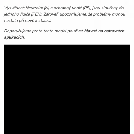
Vysvětlení: Neutrální (N) a ochranný vodič (PE), jsou sloučeny do
jednoho řidiče (PEN). Zároveň upozorňujeme, že problémy mohou
nastat i při nové instalaci.
Doporučujeme proto tento model používat
hlavně na ostrovních
aplikacích.