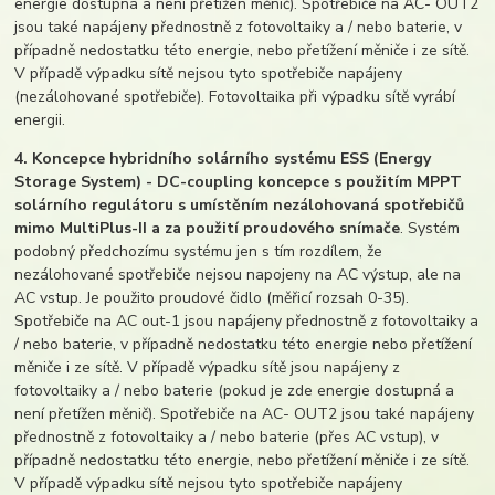
energie dostupná a není přetížen měnič). Spotřebiče na AC- OUT2
jsou také napájeny přednostně z fotovoltaiky a / nebo baterie, v
případně nedostatku této energie, nebo přetížení měniče i ze sítě.
V případě výpadku sítě nejsou tyto spotřebiče napájeny
(nezálohované spotřebiče). Fotovoltaika při výpadku sítě vyrábí
energii.
4. Koncepce hybridního solárního systému ESS (Energy
Storage System) - DC-coupling koncepce s použitím MPPT
solárního regulátoru s umístěním nezálohovaná spotřebičů
mimo MultiPlus-II a za použití proudového snímače
. Systém
podobný předchozímu systému jen s tím rozdílem, že
nezálohované spotřebiče nejsou napojeny na AC výstup, ale na
AC vstup. Je použito proudové čidlo (měřicí rozsah 0-35).
Spotřebiče na AC out-1 jsou napájeny přednostně z fotovoltaiky a
/ nebo baterie, v případně nedostatku této energie nebo přetížení
měniče i ze sítě. V případě výpadku sítě jsou napájeny z
fotovoltaiky a / nebo baterie (pokud je zde energie dostupná a
není přetížen měnič). Spotřebiče na AC- OUT2 jsou také napájeny
přednostně z fotovoltaiky a / nebo baterie (přes AC vstup), v
případně nedostatku této energie, nebo přetížení měniče i ze sítě.
V případě výpadku sítě nejsou tyto spotřebiče napájeny