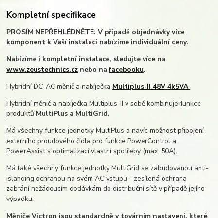
Kompletní specifikace
PROSÍM NEPŘEHLÉDNĚTE: V případě objednávky více
komponent k Vaší instalaci nabízíme individuální ceny.
Nabízíme i kompletní instalace, sledujte více na
www.zeustechnics.cz
nebo na
facebooku
.
Hybridní DC-AC měnič a nabíječka
Multiplus-II 48V 4k5VA
Hybridní měnič a nabíječka Multiplus-II v sobě kombinuje funkce
produktů
MultiPlus a MultiGrid.
Má všechny funkce jednotky MultiPlus a navíc možnost připojení
externího proudového čidla pro funkce PowerControl a
PowerAssist s optimalizací vlastní spotřeby (max. 50A).
Má také všechny funkce jednotky MultiGrid se zabudovanou anti-
islanding ochranou na svém AC vstupu - zesílená ochrana
zabrání nežádoucím dodávkám do distribuční sítě v případě jejího
výpadku.
Měniče Victron jsou standardně v továrním nastavení, které