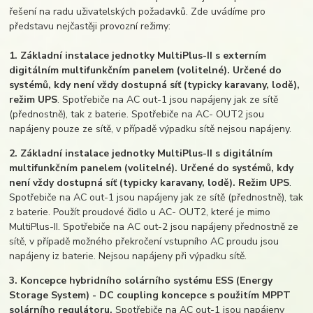
řešení na radu uživatelských požadavků. Zde uvádíme pro
představu nejčastěji provozní režimy:
1. Základní instalace jednotky MultiPlus-II s externím
digitálním multifunkčním panelem (volitelné). Určené do
systémů, kdy není vždy dostupná síť (typicky karavany, lodě),
režim UPS
. Spotřebiče na AC out-1 jsou napájeny jak ze sítě
(přednostně), tak z baterie. Spotřebiče na AC- OUT2 jsou
napájeny pouze ze sítě, v případě výpadku sítě nejsou napájeny.
2. Základní instalace jednotky MultiPlus-II s digitálním
multifunkčním panelem (volitelné). Určené do systémů, kdy
není vždy dostupná síť (typicky karavany, lodě). Režim UPS
.
Spotřebiče na AC out-1 jsou napájeny jak ze sítě (přednostně), tak
z baterie. Použít proudové čidlo u AC- OUT2, které je mimo
MultiPlus-II. Spotřebiče na AC out-2 jsou napájeny přednostně ze
sítě, v případě možného překročení vstupního AC proudu jsou
napájeny iz baterie. Nejsou napájeny při výpadku sítě.
3. Koncepce hybridního solárního systému ESS (Energy
Storage System) - DC coupling koncepce s použitím MPPT
solárního regulátoru.
Spotřebiče na AC out-1 jsou napájeny