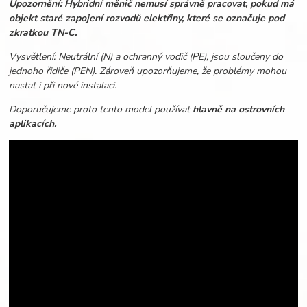
Upozornění: Hybridní měnič nemusí správně pracovat, pokud má
objekt staré zapojení rozvodů elektřiny, které se označuje pod
zkratkou TN-C.
Vysvětlení: Neutrální (N) a ochranný vodič (PE), jsou sloučeny do
jednoho řidiče (PEN). Zároveň upozorňujeme, že problémy mohou
nastat i při nové instalaci.
Doporučujeme proto tento model používat
hlavně na ostrovních
aplikacích.