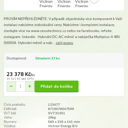
PROSÍM NEPŘEHLÉDNĚTE: V případě objednávky více komponent k Vaší
instalaci nabízíme individuální ceny. Nabízíme i kompletní instalace,
sledujte více na www.zeustechnics.cz nebo na facebooku, refsite,
instagram, linkedin. Hybridní DC-AC měnič a nabíječka Multiplus-II 48V
5000VA Hybridní měnič a nab...
celý popis
Dostupnost
Skladem 27 ks
23 378 Kč
/
ks
19 321 Kč
bez DPH
Přidat do košíku
Číslo produktu:
123477
EAN kód:
8719076047599
SVT kód:
SVT31451
Váha:
29kg
Rozmery:
560 x 320 x 141 mm​
Výrobce:
Victron Energy B.V.