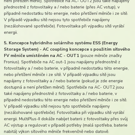
není přetížen měnič). Spotřebiče na AC- OUT2 jsou také napájeny
přednostně z fotovoltaiky a / nebo baterie (přes AC vstup), v
případně nedostatku této energie, nebo přetížení měniče i ze sítě.
V případě výpadku sítě nejsou tyto spotřebiče napájeny
(nezálohované spotřebiče). Fotovoltaika při výpadku sítě vyrábí
energii.
5. Koncepce hybridního solárního systému ESS (Energy
Storage System) - AC coupling koncepce s použitím síťového
FV měniče umístěném na AC - OUT1
(pouze měniče značky
Fronius). Spotřebiče na AC out-1 jsou napájeny přednostně z
fotovoltaiky a / nebo baterie, v případně nedostatku této energie,
nebo přetížení měniče i ze sítě. V případě výpadku sítě jsou
napájeny z fotovoltaiky a / nebo baterie (pokud je zde energie
dostupná a není přetížen měnič). Spotřebiče na AC- OUT2 jsou
také napájeny přednostně z fotovoltaiky a / nebo baterie, v
případně nedostatku této energie nebo přetížení měniče i ze sítě.
V případě výpadku sítě nejsou tyto spotřebiče napájeny
(nezálohované spotřebiče). Fotovoltaika při výpadku sítě vyrábí
energii. MultiPlus-II dokáže nabíjet baterii z fotovoltaiky přes svůj
AC výstup a regulovat v případě potřeby (malá spotřeba, baterie
nabitá) výkon síťového měniče frekvenčně nebo datově.