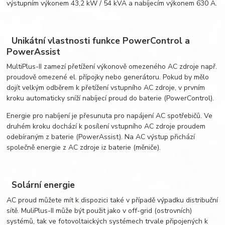
výstupním výkonem 43,2 kW / 54 kVA a nabíjecím výkonem 630 A.
Unikátní vlastnosti funkce PowerControl a
PowerAssist
MultiPlus-II zamezí přetížení výkonově omezeného AC zdroje např.
proudově omezené el. přípojky nebo generátoru. Pokud by mělo
dojít velkým odběrem k přetížení vstupního AC zdroje, v prvním
kroku automaticky sníží nabíjecí proud do baterie (PowerControl).
Energie pro nabíjení je přesunuta pro napájení AC spotřebičů. Ve
druhém kroku dochází k posílení vstupního AC zdroje proudem
odebíraným z baterie (PowerAssist). Na AC výstup přichází
společně energie z AC zdroje iz baterie (měniče).
Solární energie
AC proud můžete mít k dispozici také v případě výpadku distribuční
sítě. MuliPlus-II může být použit jako v off-grid (ostrovních)
systémů, tak ve fotovoltaických systémech trvale připojených k