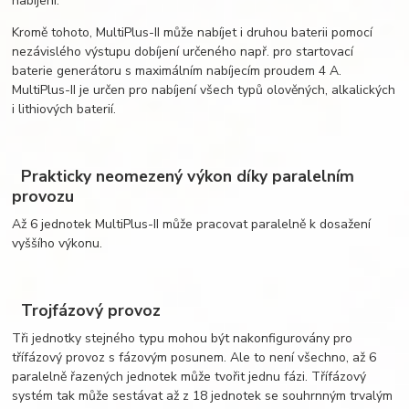
nabíjení.
Kromě tohoto, MultiPlus-II může nabíjet i druhou baterii pomocí
nezávislého výstupu dobíjení určeného např. pro startovací
baterie generátoru s maximálním nabíjecím proudem 4 A.
MultiPlus-II je určen pro nabíjení všech typů olověných, alkalických
i lithiových baterií.
Prakticky neomezený výkon díky paralelním
provozu
Až 6 jednotek MultiPlus-II může pracovat paralelně k dosažení
vyššího výkonu.
Trojfázový provoz
Tři jednotky stejného typu mohou být nakonfigurovány pro
třífázový provoz s fázovým posunem. Ale to není všechno, až 6
paralelně řazených jednotek může tvořit jednu fázi. Třífázový
systém tak může sestávat až z 18 jednotek se souhrnným trvalým