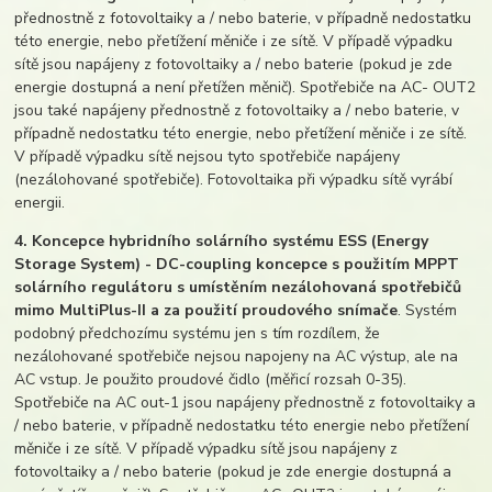
přednostně z fotovoltaiky a / nebo baterie, v případně nedostatku
této energie, nebo přetížení měniče i ze sítě. V případě výpadku
sítě jsou napájeny z fotovoltaiky a / nebo baterie (pokud je zde
energie dostupná a není přetížen měnič). Spotřebiče na AC- OUT2
jsou také napájeny přednostně z fotovoltaiky a / nebo baterie, v
případně nedostatku této energie, nebo přetížení měniče i ze sítě.
V případě výpadku sítě nejsou tyto spotřebiče napájeny
(nezálohované spotřebiče). Fotovoltaika při výpadku sítě vyrábí
energii.
4. Koncepce hybridního solárního systému ESS (Energy
Storage System) - DC-coupling koncepce s použitím MPPT
solárního regulátoru s umístěním nezálohovaná spotřebičů
mimo MultiPlus-II a za použití proudového snímače
. Systém
podobný předchozímu systému jen s tím rozdílem, že
nezálohované spotřebiče nejsou napojeny na AC výstup, ale na
AC vstup. Je použito proudové čidlo (měřicí rozsah 0-35).
Spotřebiče na AC out-1 jsou napájeny přednostně z fotovoltaiky a
/ nebo baterie, v případně nedostatku této energie nebo přetížení
měniče i ze sítě. V případě výpadku sítě jsou napájeny z
fotovoltaiky a / nebo baterie (pokud je zde energie dostupná a