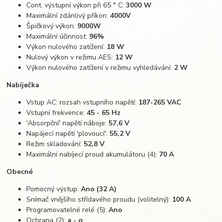
Cont. výstupní výkon při 65 ° C:
3000 W
Maximální zdánlivý příkon:
4000V
Špičkový výkon:
9000W
Maximální účinnost:
96%
Výkon nulového zatížení:
18 W
Nulový výkon v režimu AES:
12 W
Výkon nulového zatížení v režimu vyhledávání:
2 W​
Nabíječka
Vstup AC: rozsah vstupního napětí:
187-265 VAC
Vstupní frekvence:
45 - 65 Hz
'Absorpční' napětí náboje:
57,6 V
Napájecí napětí 'plovoucí':
55,2 V
Režim skladování:
52,8 V
Maximální nabíjecí proud akumulátoru (4):
70 A​
Obecné
Pomocný výstup:
Ano (32 A)
Snímač vnějšího střídavého proudu (volitelný):
100 A
Programovatelné relé (5):
Ano
Ochrana (2):
a - g