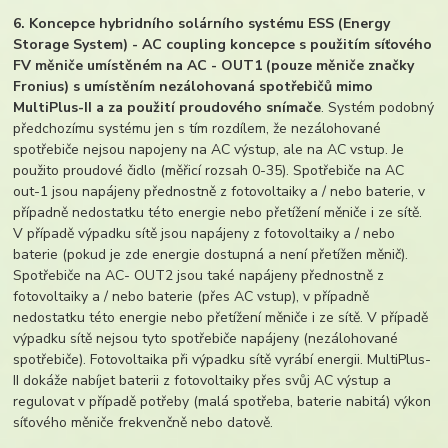
6. Koncepce hybridního solárního systému ESS (Energy
Storage System) - AC coupling koncepce s použitím síťového
FV měniče umístěném na AC - OUT1 (pouze měniče značky
Fronius) s umístěním nezálohovaná spotřebičů mimo
MultiPlus-II a za použití proudového snímače
. Systém podobný
předchozímu systému jen s tím rozdílem, že nezálohované
spotřebiče nejsou napojeny na AC výstup, ale na AC vstup. Je
použito proudové čidlo (měřicí rozsah 0-35). Spotřebiče na AC
out-1 jsou napájeny přednostně z fotovoltaiky a / nebo baterie, v
případně nedostatku této energie nebo přetížení měniče i ze sítě.
V případě výpadku sítě jsou napájeny z fotovoltaiky a / nebo
baterie (pokud je zde energie dostupná a není přetížen měnič).
Spotřebiče na AC- OUT2 jsou také napájeny přednostně z
fotovoltaiky a / nebo baterie (přes AC vstup), v případně
nedostatku této energie nebo přetížení měniče i ze sítě. V případě
výpadku sítě nejsou tyto spotřebiče napájeny (nezálohované
spotřebiče). Fotovoltaika při výpadku sítě vyrábí energii. MultiPlus-
II dokáže nabíjet baterii z fotovoltaiky přes svůj AC výstup a
regulovat v případě potřeby (malá spotřeba, baterie nabitá) výkon
síťového měniče frekvenčně nebo datově.