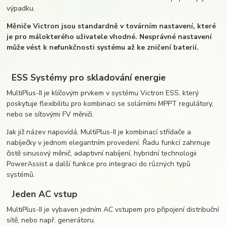
výpadku.
Měniče Victron jsou standardně v továrním nastavení, které
je pro málokterého uživatele vhodné. Nesprávné nastavení
může vést k nefunkčnosti systému až ke zničení baterií.
ESS Systémy pro skladování energie
MultiPlus-II je klíčovým prvkem v systému Victron ESS, který
poskytuje flexibilitu pro kombinaci se solárními MPPT regulátory,
nebo se síťovými FV měniči.
Jak již název napovídá, MultiPlus-II je kombinací střídače a
nabíječky v jednom elegantním provedení. Řadu funkcí zahrnuje
čistě sinusový měnič, adaptivní nabíjení, hybridní technologii
PowerAssist a další funkce pro integraci do různých typů
systémů.
Jeden AC vstup
MultiPlus-II je vybaven jedním AC vstupem pro připojení distribuční
sítě, nebo např. generátoru.