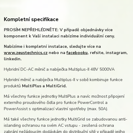
Kompletní specifikace
PROSÍM NEPŘEHLÉDNĚTE: V případě objednávky více
komponent k Vaší instalaci nabízíme individuální ceny.
Nabízíme i kompletní instalace, sledujte více na
www.zeustechnics.cz
nebo na
facebooku
, refsite, instagram,
linkedin.
Hybridní DC-AC měnič a nabíječka Multiplus-II 48V 5000VA
Hybridní měnič a nabíječka Multiplus-II v sobě kombinuje funkce
produktů
MultiPlus a MultiGrid.
Má všechny funkce jednotky MultiPlus a navíc možnost připojení
externího proudového čidla pro funkce PowerControl a
PowerAssist s optimalizací vlastní spotřeby (max. 50A).
Má také všechny funkce jednotky MultiGrid se zabudovanou anti-
islanding ochranou na svém AC vstupu - zesílená ochrana
zabrání nežádoucím dodávkám do distribuční sítě v případě jejího