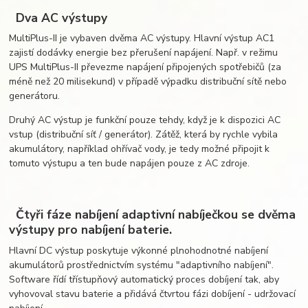
Dva AC výstupy
MultiPlus-II je vybaven dvěma AC výstupy. Hlavní výstup AC1
zajistí dodávky energie bez přerušení napájení. Např. v režimu
UPS MultiPlus-II převezme napájení připojených spotřebičů (za
méně než 20 milisekund) v případě výpadku distribuční sítě nebo
generátoru.
Druhý AC výstup je funkční pouze tehdy, když je k dispozici AC
vstup (distribuční síť / generátor). Zátěž, která by rychle vybila
akumulátory, například ohřívač vody, je tedy možné připojit k
tomuto výstupu a ten bude napájen pouze z AC zdroje.
Čtyři fáze nabíjení adaptivní nabíječkou se dvěma
výstupy pro nabíjení baterie.
Hlavní DC výstup poskytuje výkonné plnohodnotné nabíjení
akumulátorů prostřednictvím systému "adaptivního nabíjení".
Software řídí třístupňový automatický proces dobíjení tak, aby
vyhovoval stavu baterie a přidává čtvrtou fázi dobíjení - udržovací