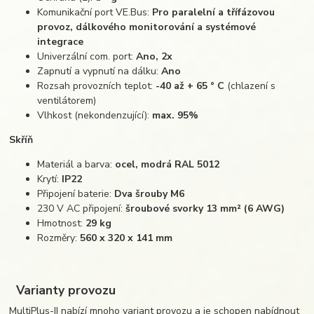
Komunikační port VE.Bus:
Pro paralelní a třífázovou
provoz, dálkového monitorování a systémové
integrace
Univerzální com. port:
Ano, 2x
Zapnutí a vypnutí na dálku:
Ano
Rozsah provozních teplot:
-40 až + 65 ° C
(chlazení s
ventilátorem)
Vlhkost (nekondenzující):
max. 95%
Skříň
Materiál a barva:
ocel, modrá RAL 5012
Krytí:
IP22
Připojení baterie:
Dva šrouby M6
230 V AC připojení:
šroubové svorky 13 mm² (6 AWG)
Hmotnost:
29 kg
Rozměry:
560 x 320 x 141 mm
Varianty provozu
MultiPlus-II nabízí mnoho variant provozu a je schopen nabídnout