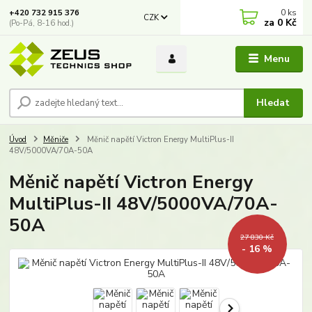
0
ks
+420 732 915 376
CZK
za
0 Kč
(Po-Pá, 8-16 hod.)
Menu
Hledat
Úvod
Měniče
Měnič napětí Victron Energy MultiPlus-II
48V/5000VA/70A-50A
Měnič napětí Victron Energy
MultiPlus-II 48V/5000VA/70A-
50A
27 830 Kč
- 16 %