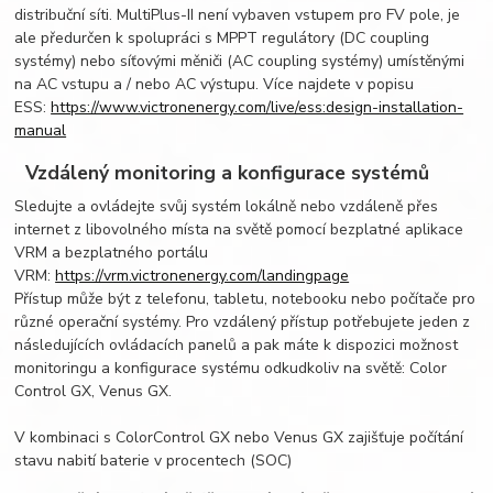
distribuční síti. MultiPlus-II není vybaven vstupem pro FV pole, je
ale předurčen k spolupráci s MPPT regulátory (DC coupling
systémy) nebo síťovými měniči (AC coupling systémy) umístěnými
na AC vstupu a / nebo AC výstupu. Více najdete v popisu
ESS:
https://www.victronenergy.com/live/ess:design-installation-
manual
Vzdálený monitoring a konfigurace systémů
Sledujte a ovládejte svůj systém lokálně nebo vzdáleně přes
internet z libovolného místa na světě pomocí bezplatné aplikace
VRM a bezplatného portálu
VRM:
https://vrm.victronenergy.com/landingpage
Přístup může být z telefonu, tabletu, notebooku nebo počítače pro
různé operační systémy. Pro vzdálený přístup potřebujete jeden z
následujících ovládacích panelů a pak máte k dispozici možnost
monitoringu a konfigurace systému odkudkoliv na světě: Color
Control GX, Venus GX.
V kombinaci s ColorControl GX nebo Venus GX zajišťuje počítání
stavu nabití baterie v procentech (SOC)