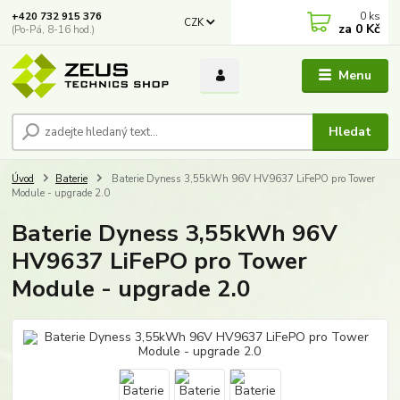
0
ks
+420 732 915 376
CZK
za
0 Kč
(Po-Pá, 8-16 hod.)
Menu
Hledat
Úvod
Baterie
Baterie Dyness 3,55kWh 96V HV9637 LiFePO pro Tower
Module - upgrade 2.0
Baterie Dyness 3,55kWh 96V
HV9637 LiFePO pro Tower
Module - upgrade 2.0