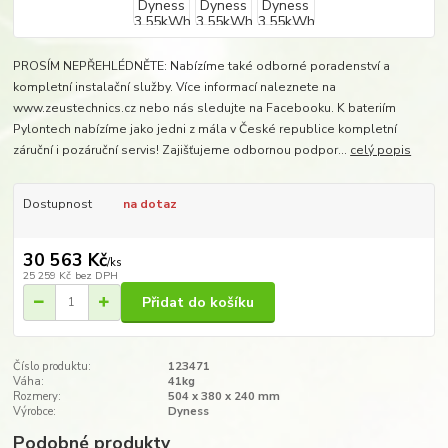
PROSÍM NEPŘEHLÉDNĚTE: Nabízíme také odborné poradenství a
kompletní instalační služby. Více informací naleznete na
www.zeustechnics.cz nebo nás sledujte na Facebooku. K bateriím
Pylontech nabízíme jako jedni z mála v České republice kompletní
záruční i pozáruční servis! Zajišťujeme odbornou podpor...
celý popis
Dostupnost
na dotaz
30 563 Kč
/
ks
25 259 Kč
bez DPH
Přidat do košíku
Číslo produktu:
123471
Váha:
41kg
Rozmery:
504 x 380 x 240 mm
Výrobce:
Dyness
Podobné produkty