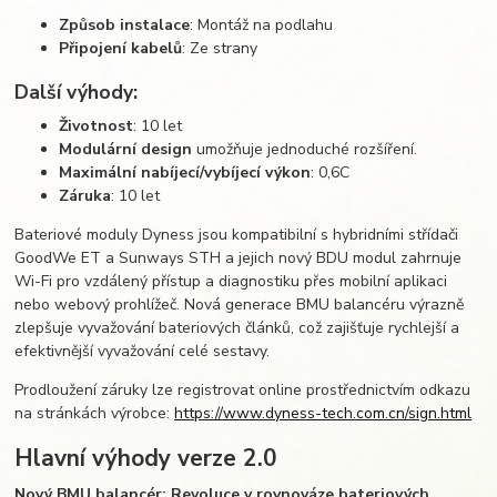
Způsob instalace
: Montáž na podlahu
Připojení kabelů
: Ze strany
Další výhody:
Životnost
: 10 let
Modulární design
umožňuje jednoduché rozšíření.
Maximální nabíjecí/vybíjecí výkon
: 0,6C
Záruka
: 10 let
Bateriové moduly Dyness jsou kompatibilní s hybridními střídači
GoodWe ET a Sunways STH a jejich nový BDU modul zahrnuje
Wi-Fi pro vzdálený přístup a diagnostiku přes mobilní aplikaci
nebo webový prohlížeč. Nová generace BMU balancéru výrazně
zlepšuje vyvažování bateriových článků, což zajišťuje rychlejší a
efektivnější vyvažování celé sestavy.
Prodloužení záruky lze registrovat online prostřednictvím odkazu
na stránkách výrobce:
https://www.dyness-tech.com.cn/sign.html
Hlavní výhody verze 2.0
Nový BMU balancér: Revoluce v rovnováze bateriových