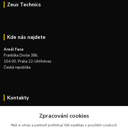
Zeus Technics
Kde nás najdete
Areál Fasa
Františka Diviše 386,
104 00, Praha 22-Uhříněves
Česká republika
Kontakty
Zákaznická podpora Zeus Technics
+420 732 915 376
Zpracování cookies
(Po-Pá, 8-16 hod.)
Náš e-shop a partneři potřebují Váš
souhlas
s použitím souborů