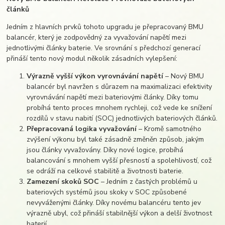
článků
Jedním z hlavních prvků tohoto upgradu je přepracovaný BMU
balancér, který je zodpovědný za vyvažování napětí mezi
jednotlivými články baterie. Ve srovnání s předchozí generací
přináší tento nový modul několik zásadních vylepšení:
Výrazně vyšší výkon vyrovnávání napětí
– Nový BMU
balancér byl navržen s důrazem na maximalizaci efektivity
vyrovnávání napětí mezi bateriovými články. Díky tomu
probíhá tento proces mnohem rychleji, což vede ke snížení
rozdílů v stavu nabití (SOC) jednotlivých bateriových článků.
Přepracovaná logika vyvažování
– Kromě samotného
zvýšení výkonu byl také zásadně změněn způsob, jakým
jsou články vyvažovány. Díky nové logice, probíhá
balancování s mnohem vyšší přesností a spolehlivostí, což
se odráží na celkové stabilitě a životnosti baterie.
Zamezení skoků SOC
– Jedním z častých problémů u
bateriových systémů jsou skoky v SOC způsobené
nevyváženými články. Díky novému balancéru tento jev
výrazně ubyl, což přináší stabilnější výkon a delší životnost
baterií.