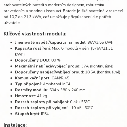
stohovatelných baterií s moderním designem, robustním
provedením a snadnou instalací. Baterie je škálovatelná v rozmezí
od 10,7 do 21,3 kWh, což umožňuje přizpůsobení dle potřeb
uživatele.
Klíčové vlastnosti modulu:
Jmenovité napětí/kapacita na modul
: 96V/3,55 kWh
Kapacita rozšíření
: Max. 6 modulů v sérii (576V/21,31
kWh)
Doporučený DOD
: 80 %
Maximální nabíjecí/vybíjecí proud
: 37A (kontinuálně)
Doporučený nabíjecí/vybíjecí proud
: 18,5A (kontinuálně)
Komunikační port
: CAN/RJ45
Typ připojení
: Amphenol MC4
Rozměry modulu
: 504 x 380 x 240 mm
Hmotnost
: 41 kg
Rozsah teploty při nabíjení
: 0 až +55°C
Rozsah teploty při vybíjení
: -10 až +50°C
Stupeň krytí
: IP54
Instalace: