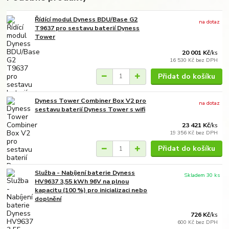
Řídící modul Dyness BDU/Base G2
na dotaz
T9637 pro sestavu baterií Dyness
Tower
20 001 Kč
/
ks
16 530 Kč
bez DPH
Přidat do košíku
Dyness Tower Combiner Box V2 pro
na dotaz
sestavu baterií Dyness Tower s wifi
23 421 Kč
/
ks
19 356 Kč
bez DPH
Přidat do košíku
Služba - Nabíjení baterie Dyness
Skladem 30 ks
HV9637 3,55 kWh 96V na plnou
kapacitu (100 %) pro inicializaci nebo
doplnění
726 Kč
/
ks
600 Kč
bez DPH