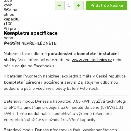
Přidat do košíku
Kompletní specifikace
PROSÍM NEPŘEHLÉDNĚTE:
Nabízíme také odborné
poradenství a kompletní instalační
služby
. Více informací naleznete na
www.zeustechnics.cz
nebo
nás sledujte na Facebooku.
K bateriím Pylontech nabízíme jako jedni z mála v České republice
kompletní záruční i pozáruční servis
! Zajišťujeme odbornou
podporu a péči o všechny modely baterií Pylontech.
Bateriový modul Dyness s kapacitou 3,55 kWh využívá technologii
LiFePO4 a umožňuje propojení až 6 modulů do série (576V/21,31
kWh). Tento modul nabízí spolehlivé a výkonné řešení pro
energetická úložiště s možností rozšíření kapacity.
Bateriový modul Dyness představuje řadu vysokonapěťových,