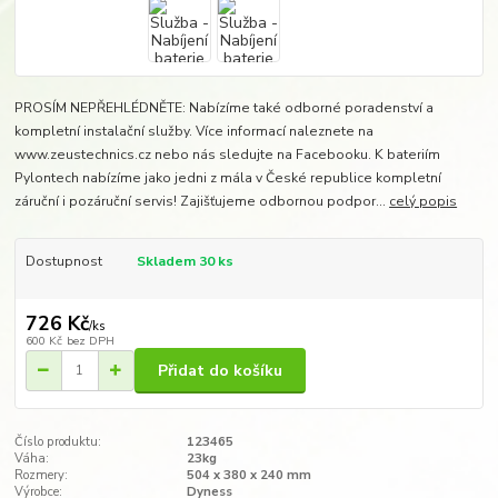
PROSÍM NEPŘEHLÉDNĚTE: Nabízíme také odborné poradenství a
kompletní instalační služby. Více informací naleznete na
www.zeustechnics.cz nebo nás sledujte na Facebooku. K bateriím
Pylontech nabízíme jako jedni z mála v České republice kompletní
záruční i pozáruční servis! Zajišťujeme odbornou podpor...
celý popis
Dostupnost
Skladem 30 ks
726 Kč
/
ks
600 Kč
bez DPH
Přidat do košíku
Číslo produktu:
123465
Váha:
23kg
Rozmery:
504 x 380 x 240 mm
Výrobce:
Dyness