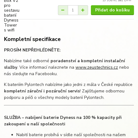
19 356 Kč
bez DPH
Přidat do košíku
Kompletní specifikace
PROSÍM NEPŘEHLÉDNĚTE:
Nabízíme také odborné
poradenství a kompletní instalační
služby
. Více informací naleznete na
www.zeustechnics.cz
nebo
nás sledujte na Facebooku.
K bateriím Pylontech nabízíme jako jedni z mála v České republice
kompletní záruční i pozáruční servis
! Zajišťujeme odbornou
podporu a péči o všechny modely baterií Pylontech.
SLUŽBA – nabíjení baterie Dyness na 100 % kapacity při
zakoupení u naší společnosti
Nabití baterie probíhá v sídle naší společnosti na našem