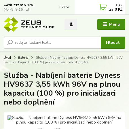
0
ks
+420 732 915 376
CZK
za
0 Kč
(Po-Pá, 8-16 hod.)
Menu
Hledat
Úvod
Baterie
Služba - Nabíjení baterie Dyness HV9637 3,55 kWh 96V
na plnou kapacitu (100 %) pro inicializaci nebo doplnění
Služba - Nabíjení baterie Dyness
HV9637 3,55 kWh 96V na plnou
kapacitu (100 %) pro inicializaci
nebo doplnění