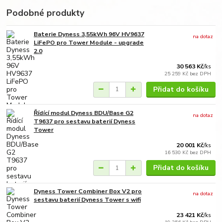
Podobné produkty
Baterie Dyness 3,55kWh 96V HV9637
na dotaz
LiFePO pro Tower Module - upgrade
2.0
30 563 Kč
/
ks
25 259 Kč
bez DPH
Přidat do košíku
Řídící modul Dyness BDU/Base G2
na dotaz
T9637 pro sestavu baterií Dyness
Tower
20 001 Kč
/
ks
16 530 Kč
bez DPH
Přidat do košíku
Dyness Tower Combiner Box V2 pro
na dotaz
sestavu baterií Dyness Tower s wifi
23 421 Kč
/
ks