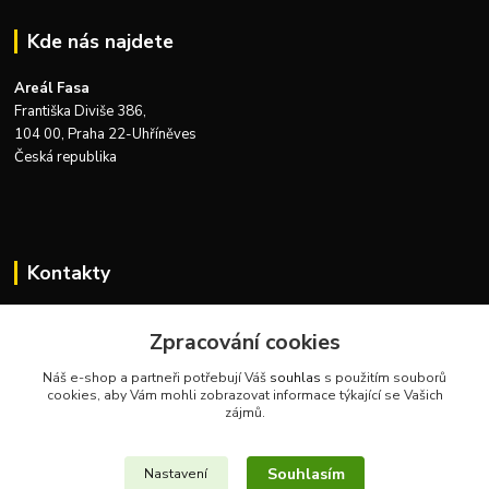
Kde nás najdete
Areál Fasa
Františka Diviše 386,
104 00, Praha 22-Uhříněves
Česká republika
Kontakty
Zákaznická podpora Zeus Technics
+420 732 915 376
Zpracování cookies
(Po-Pá, 8-16 hod.)
Náš e-shop a partneři potřebují Váš
souhlas
s použitím souborů
cookies, aby Vám mohli zobrazovat informace týkající se Vašich
info@zeustechnics.cz
zájmů.
Souhlasím
Nastavení