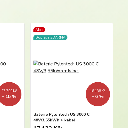
Akce
Doprava ZDARMA
27 709 Kč
18 138 Kč
- 15 %
- 6 %
Baterie Pylontech US 3000 C
48V/3,55kWh + kabel