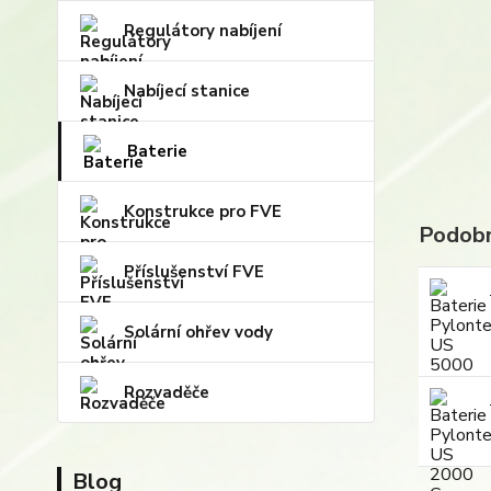
Regulátory nabíjení
Nabíjecí stanice
Baterie
Konstrukce pro FVE
Podobn
Příslušenství FVE
Solární ohřev vody
Rozvaděče
Blog