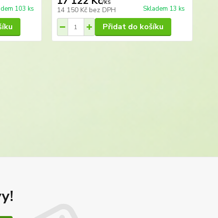
17 122 Kč
/
ks
adem 103 ks
Skladem 13 ks
14 150 Kč
bez DPH
šíku
Přidat do košíku
y!