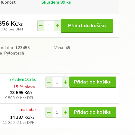
tupnost
Skladem 99 ks
356 Kč
/
ks
Přidat do košíku
00 Kč
bez DPH
roduktu:
123455
Váha:
45
e:
Pylontech
Skladem 103 ks
Přidat do košíku
15 % sleva
23 595 Kč
/
ks
19 500 Kč
bez DPH
na dotaz
Přidat do košíku
14 387 Kč
/
ks
11 890 Kč
bez DPH