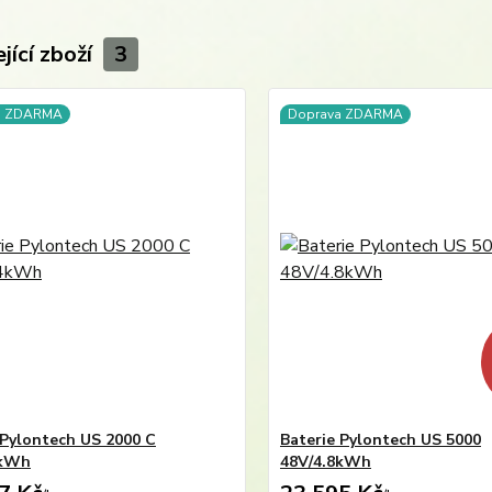
jící zboží
3
a ZDARMA
Doprava ZDARMA
 Pylontech US 2000 C
Baterie Pylontech US 5000
4kWh
48V/4.8kWh