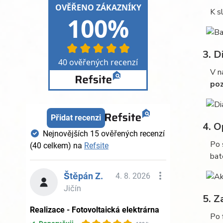
K s
3.
Di
V n
poz
4.
O
Po 
bat
5.
Za
Po 