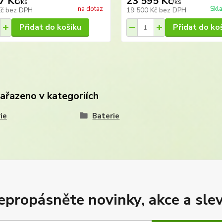
7 Kč
23 595 Kč
/
ks
/
ks
na dotaz
Skl
Kč
bez DPH
19 500 Kč
bez DPH
Přidat do košíku
Přidat do ko
zařazeno v kategoriích
ie
Baterie
epropásněte novinky, akce a slev