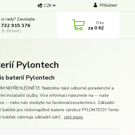
Přihlášení
CZK
 si rady? Zavolejte.
0
ks
 732 915 376
za
0 Kč
, 8-16 hod.)
erií Pylontech
is baterií Pylontech
M NEPŘEHLÉDNĚTE: Nabízíme také odborné poradenství a
tní instalační služby. Více informací naleznete na -- naše
ace -- nebo nás sledujte na facebook/zeustechnics. Základní
ní balíček pro nízkonapěťvé baterie výrobce PYLONTECH Tento
í balíček zahrnuje základní údrž...
celý popis