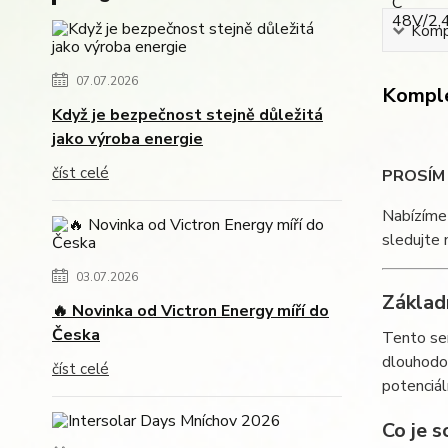
Kompl
07.07.2026
Komple
Když je bezpečnost stejně důležitá
jako výroba energie
číst celé
PROSÍM
Nabízíme 
sledujte
03.07.2026
Základ
🔥 Novinka od Victron Energy míří do
Česka
Tento ser
dlouhodob
číst celé
potenciá
Co je s