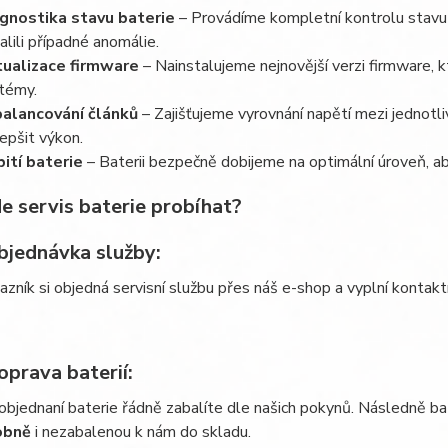
gnostika stavu baterie
– Provádíme kompletní kontrolu stavu 
alili případné anomálie.
ualizace firmware
– Nainstalujeme nejnovější verzi firmware, k
témy.
alancování článků
– Zajišťujeme vyrovnání napětí mezi jednotli
lepšit výkon.
ití baterie
– Baterii bezpečně dobijeme na optimální úroveň, aby
e servis baterie probíhat?
jednávka služby
:
azník si objedná servisní službu přes náš e-shop a vyplní kontakt
prava baterií
:
objednaní baterie řádně zabalíte dle našich pokynů. Následně 
obně
i nezabalenou k nám do skladu.