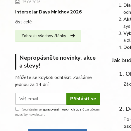
25.06.2026
Dia
Intersolar Days Mníchov 2026
odh
Akt
číst celé
sys
Vyb
Zobrazit všechny články
a z
Dob
Nepropásněte novinky, akce
Jak bud
a slevy!
1.
Ob
Můžete se kdykoli odhlásit. Zasíláme
Zák
jednou za 14 dní.
Přihlásit se
2.
Do
Souhlasím se
zpracováním osobních údajů
za účelem
rozesílky newsletteru.
Po 
os