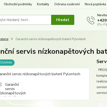
Obchodní podmínky
Kontakty
Ochrana soukromí
Nová poptávka
Nevíte
Hledat
+420
(Po-Pá
aterie
Garanční servis nízkonapětových baterií Pylontech
nční servis nízkonapětových bat
Serv
 ZDARMA
PROSÍ
komple
realiz
servis
servisn