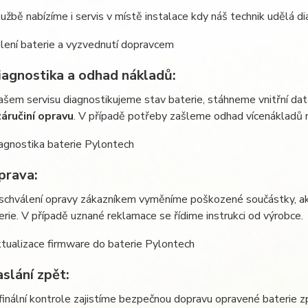
lužbě nabízíme i servis v místě instalace kdy náš technik udělá di
agnostika a odhad nákladů
:
ašem servisu diagnostikujeme stav baterie, stáhneme vnitřní data
áručiní opravu
. V případě potřeby zašleme odhad vícenákladů n
prava
:
schválení opravy zákazníkem vyměníme poškozené součástky, a
erie. V případě uznané reklamace se řídime instrukci od výrobce.
slání zpět
:
finální kontrole zajistíme bezpečnou dopravu opravené baterie z