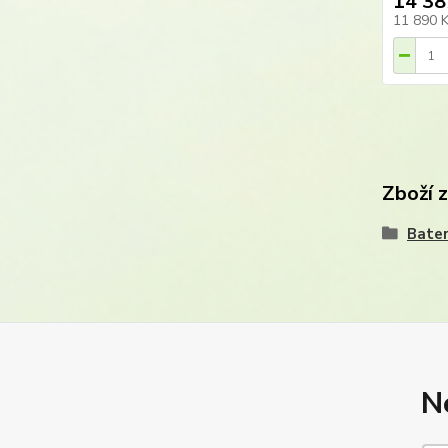
14 38
11 890 
Zboží 
Bater
N