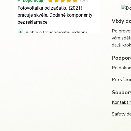
Vždy do
Po proved
vám sdělí
další kro
Podpora
Po dokonč
Pro více 
Soubory
Kontakt n
Safety d