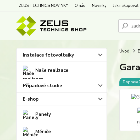
ZEUS TECHNICS NOVINKY
O nás
Novinky
Jak nakupovat
Úvod
B
Instalace fotovoltaiky
Gara
Naše realizace
Doprava
Případové studie
E-shop
Panely
Měniče