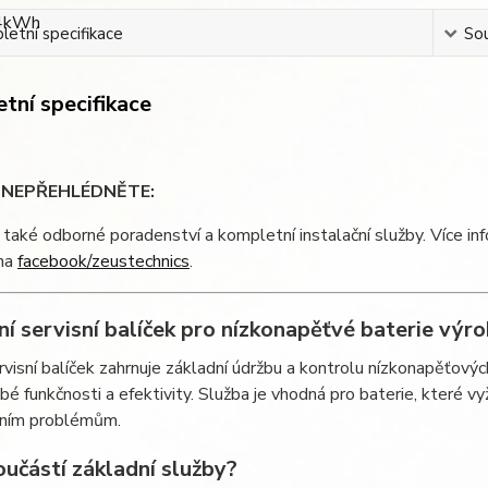
etní specifikace
Sou
tní specifikace
 NEPŘEHLÉDNĚTE:
také odborné poradenství a kompletní instalační služby. Více in
 na
facebook/zeustechnics
.
ní servisní balíček pro nízkonapěťvé baterie 
visní balíček zahrnuje základní údržbu a kontrolu nízkonapěťových b
é funkčnosti a efektivity. Služba je vhodná pro baterie, které v
lním problémům.
oučástí základní služby?