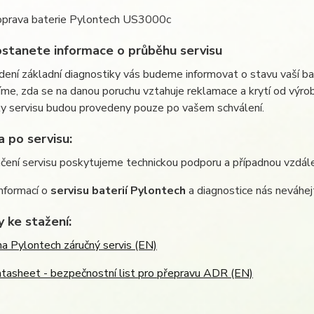
stanete informace o průběhu servisu
ení základní diagnostiky vás budeme informovat o stavu vaší bat
me, zda se na danou poruchu vztahuje reklamace a krytí od výr
ky servisu budou provedeny pouze po vašem schválení.
 po servisu
:
ení servisu poskytujeme technickou podporu a případnou vzdálen
informací o
servisu baterií Pylontech
a diagnostice nás neváhe
 ke stažení:
a Pylontech záručný servis (EN)
atasheet - bezpečnostní list pro přepravu ADR (EN)