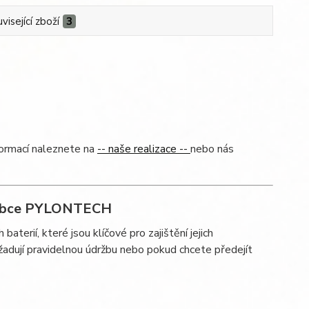
visející zboží
3
formací naleznete na
-- naše realizace --
nebo nás
výrobce PYLONTECH
aterií, které jsou klíčové pro zajištění jejich
yžadují pravidelnou údržbu nebo pokud chcete předejít