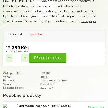
PROSÍM NEPŘEHLÉDNĚTE: Nabízíme také odborné poradenství a
kompletní instalační služby. Více informací naleznete na
www.zeustechnics.cz nebo nás sledujte na Facebooku. K bateriím
Pylontech nabízíme jako jedni z mála v České republice kompletní
záruční i pozáruční servis! Zajišťujeme odbornou podp...
celý popis
Dostupnost
na dotaz
12 330 Kč
/
ks
10 190 Kč
bez DPH
Přidat do košíku
Číslo produktu:
123451
Váha:
40kg
Rozmery:
170 x 600 x 170 mm
Výrobce:
Pylontech
Kapacita baterie:
3,55 kWh
Podobné produkty
Řídící modul Pylontech - BMS Force L1
Skladem 3 ks