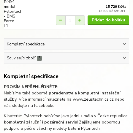
15 729 Kč
/
ks
12 999 Kč
bez DPH
Přidat do košíku
Kompletní specifikace
Související zboží
3
Kompletní specifikace
PROSÍM NEPŘEHLÉDNĚTE:
Nabízíme také odborné
poradenství a kompletní instalační
služby
. Více informací naleznete na
www.zeustechnics.cz
nebo
nás sledujte na Facebooku.
K bateriím Pylontech nabízíme jako jedni z mála v České republice
kompletní záruční i pozáruční servis
! Zajišťujeme odbornou
podporu a péči o všechny modely baterií Pylontech.