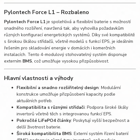
Pylontech Force L1 – Rozbaleno
Pylontech Force L1
je spolehlivá a flexibilní baterie s možností
snadného rozšíření, navržená tak, aby vyhověla požadavkům
různých konfigurací energetických systémů. Díky své kompatibilitě
s širokou škálou střídačů, včetně modelů s funkcí EPS, je ideálním
řešením pro skladování energie v domácích i komerčních
instalacích. Tento 4-modulový stohovatelný systém disponuje
externím
BMS
, což umožňuje vysokou přizpůsobivost.
Hlavní vlastnosti a výhody
Flexibilní a snadno rozšiřitelný design
: Modulární
konstrukce umožňuje přizpůsobení kapacity podle
aktuálních potřeb.
Kompatibilita s různými střídači
: Podpora široké škály
invertorů včetně těch s integrovanou funkcí EPS.
Pokročilé LiFePO4 články
: Poskytují vyšší bezpečnost a
delší životnost baterie.
Široká kompatibilita BMS
: Externí systém řízení baterií