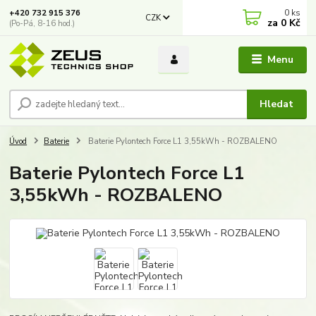
0
ks
+420 732 915 376
CZK
za
0 Kč
(Po-Pá, 8-16 hod.)
Menu
Hledat
Úvod
Baterie
Baterie Pylontech Force L1 3,55kWh - ROZBALENO
Baterie Pylontech Force L1
3,55kWh - ROZBALENO