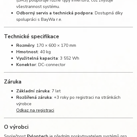
(BMS) podporuje různé typy invertorů, což zvyšuje
všestrannost systému.
Odborný servis a technická podpora
: Dostupná díky
spolupráci s BayWa r.e.
Technické specifikace
Rozměry
: 170 × 600 × 170 mm
Hmotnost
: 40 kg
Využitelná kapacita
: 3 552 Wh
Konektor
: DC-connector
Záruka
Základní záruka
: 7 let
Rozšířená záruka
: +3 roky po registraci na stránkách
výrobce
Odkaz na registraci
O výrobci
Společnost
Pylontech
je předním poskytovatelem systémů pro