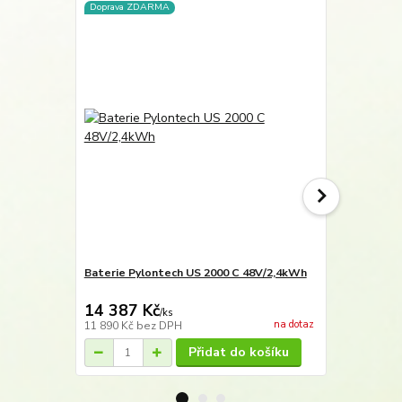
Doprava ZDARMA
Doprava ZD
Baterie Pylontech US 2000 C 48V/2,4kWh
Baterie Pyl
14 387 Kč
23 595 
/
ks
na dotaz
11 890 Kč
bez DPH
19 500 Kč
be
Přidat do košíku