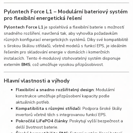
Pylontech Force L1 – Modulární bateriový systém
pro flexibilní energetická řešení
Pylontech Force L1
je spolehlivá a flexibilní baterie s možností
snadného rozšíření, navržená tak, aby vyhověla požadavkům
různých konfigurací energetických systémů. Díky své kompatibilitě
s širokou škálou střídačů, včetně modelů s funkcí EPS, je ideálním
řešením pro skladování energie v domácích i komerčních
instalacích. Tento 4-modulový stohovatelný systém disponuje
externím
BMS
, což umožňuje vysokou přizpůsobivost.
Hlavní vlastnosti a výhody
Flexibilní a snadno rozšiřitelný design
: Modulární
konstrukce umožňuje přizpůsobení kapacity podle
aktuálních potřeb.
Kompatibilita s různými střídači
: Podpora široké škály
invertorů včetně těch s integrovanou funkcí EPS.
Pokročilé LiFePO4 články
: Poskytují vyšší bezpečnost a
delší životnost baterie.