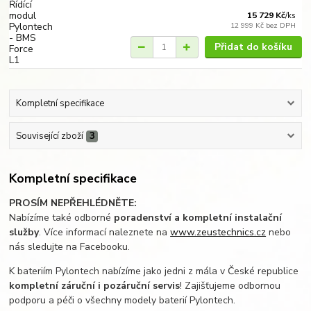
15 729 Kč
/
ks
12 999 Kč
bez DPH
Přidat do košíku
Kompletní specifikace
Související zboží
3
Kompletní specifikace
PROSÍM NEPŘEHLÉDNĚTE:
Nabízíme také odborné
poradenství a kompletní instalační
služby
. Více informací naleznete na
www.zeustechnics.cz
nebo
nás sledujte na Facebooku.
K bateriím Pylontech nabízíme jako jedni z mála v České republice
kompletní záruční i pozáruční servis
! Zajišťujeme odbornou
podporu a péči o všechny modely baterií Pylontech.