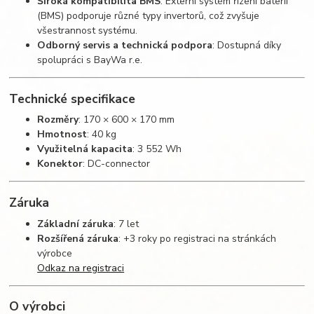
Široká kompatibilita BMS
: Externí systém řízení baterií
(BMS) podporuje různé typy invertorů, což zvyšuje
všestrannost systému.
Odborný servis a technická podpora
: Dostupná díky
spolupráci s BayWa r.e.
Technické specifikace
Rozměry
: 170 × 600 × 170 mm
Hmotnost
: 40 kg
Využitelná kapacita
: 3 552 Wh
Konektor
: DC-connector
Záruka
Základní záruka
: 7 let
Rozšířená záruka
: +3 roky po registraci na stránkách
výrobce
Odkaz na registraci
O výrobci