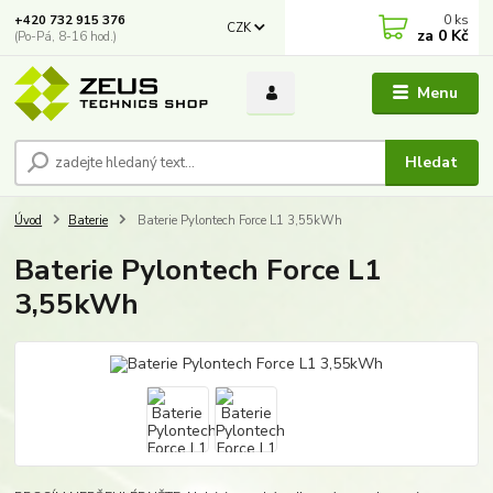
0
ks
+420 732 915 376
CZK
za
0 Kč
(Po-Pá, 8-16 hod.)
Menu
Hledat
Úvod
Baterie
Baterie Pylontech Force L1 3,55kWh
Baterie Pylontech Force L1
3,55kWh