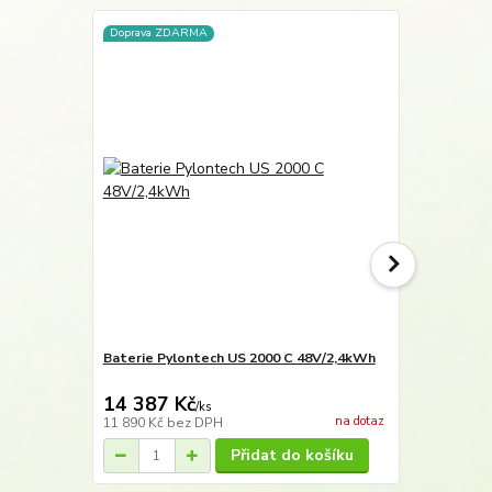
Doprava ZDARMA
Doprava ZD
Baterie Pylontech US 2000 C 48V/2,4kWh
Baterie Pyl
14 387 Kč
23 595 
/
ks
na dotaz
11 890 Kč
bez DPH
19 500 Kč
be
Přidat do košíku