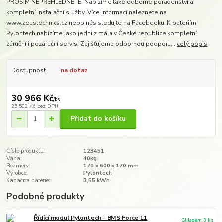
PROSÍM NEPŘEHLÉDNĚTE: Nabízíme také odborné poradenství a
kompletní instalační služby. Více informací naleznete na
www.zeustechnics.cz nebo nás sledujte na Facebooku. K bateriím
Pylontech nabízíme jako jedni z mála v České republice kompletní
záruční i pozáruční servis! Zajišťujeme odbornou podporu...
celý popis
Dostupnost
na dotaz
30 966 Kč
/
ks
25 592 Kč
bez DPH
Přidat do košíku
Číslo produktu:
123451
Váha:
40kg
Rozmery:
170 x 600 x 170 mm
Výrobce:
Pylontech
Kapacita baterie:
3,55 kWh
Podobné produkty
Řídící modul Pylontech - BMS Force L1
Skladem 3 ks