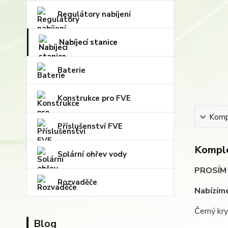
Regulátory nabíjení
Nabíjecí stanice
Baterie
Konstrukce pro FVE
Kompl
Příslušenství FVE
Komple
Solární ohřev vody
PROSÍM N
Rozvaděče
Nabízíme
Černý kry
Blog