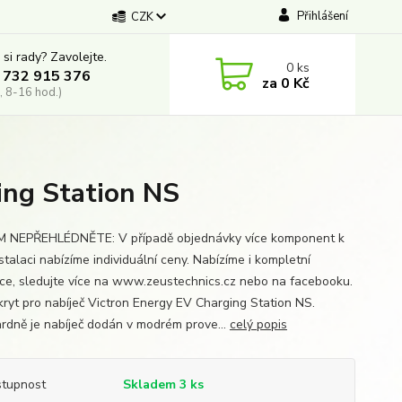
Přihlášení
CZK
 si rady? Zavolejte.
0
ks
 732 915 376
za
0 Kč
, 8-16 hod.)
ging Station NS
 NEPŘEHLÉDNĚTE: V případě objednávky více komponent k
stalaci nabízíme individuální ceny. Nabízíme i kompletní
ace, sledujte více na www.zeustechnics.cz nebo na facebooku.
kryt pro nabíječ Victron Energy EV Charging Station NS.
rdně je nabíječ dodán v modrém prove...
celý popis
tupnost
Skladem 3 ks