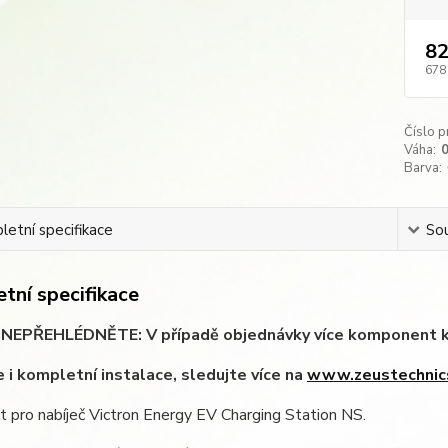
82
678
Číslo p
Váha:
0
Barva:
etní specifikace
Sou
tní specifikace
EPŘEHLÉDNĚTE: V případě objednávky více komponent k Vaš
 i kompletní instalace, sledujte více na
www.zeustechnic
t pro nabíječ Victron Energy EV Charging Station NS.