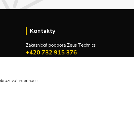
Kontakty
Zákaznická podpora Zeus Technics
+420 732 915 376
(Po-Pá, 8-16 hod.)
info@zeustechnics.cz
obrazovat informace
Vytvořeno na
Eshop-rychle.cz