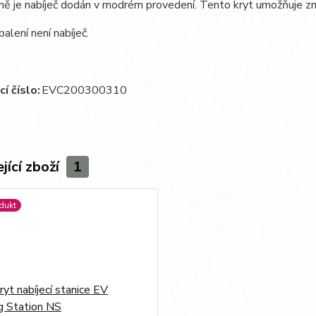
ě je nabíječ dodán v modrém provedení. Tento kryt umožňuje zm
balení není nabíječ.
í číslo:
EVC200300310
jící zboží
1
dukt