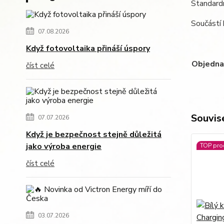
Standardn
Součástí 
07.08.2026
Když fotovoltaika přináší úspory
Objednac
číst celé
Souvise
07.07.2026
Když je bezpečnost stejně důležitá
jako výroba energie
TOP pro
číst celé
03.07.2026