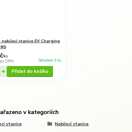
t nabíjecí stanice EV Charging
 NS
č
/
ks
Skladem 3 ks
ez DPH
Přidat do košíku
zařazeno v kategoriích
ecí stanice
Nabíjecí stanice