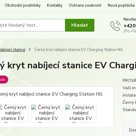
Obchodní podmínky
Kontakty
Ochrana soukromí
Nová poptávka
Nevíte
Hledat
+420
(Po-Pá
abíjecí stanice
Černý kryt nabíjecí stanice EV Charging Station NS
ý kryt nabíjecí stanice EV Char
ukt
PROSÍM
Vaší in
instal
Černý 
Standa
Dos