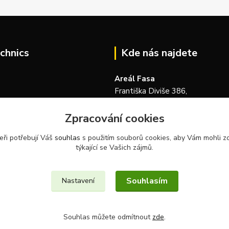
chnics
Kde nás najdete
Areál Fasa
Františka Diviše 386,
104 00, Praha 22-Uhříněves
Zpracování cookies
Česká republika
eři potřebují Váš
souhlas
s použitím souborů cookies, aby Vám mohli z
týkající se Vašich zájmů.
Souhlasím
Nastavení
Souhlas můžete odmítnout
zde
.