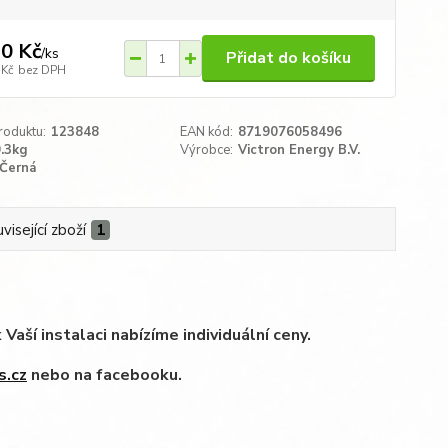
0 Kč
/
ks
Přidat do košíku
 Kč
bez DPH
roduktu:
123848
EAN kód:
8719076058496
.3kg
Výrobce:
Victron Energy B.V.
Černá
visející zboží
1
í instalaci nabízíme individuální ceny.
s.cz
nebo na facebooku.