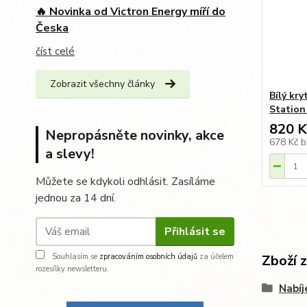
🔥 Novinka od Victron Energy míří do
Česka
číst celé
Zobrazit všechny články
Bílý kry
Station
820 K
Nepropásněte novinky, akce
678 Kč
b
a slevy!
Můžete se kdykoli odhlásit. Zasíláme
jednou za 14 dní.
Přihlásit se
Souhlasím se
zpracováním osobních údajů
za účelem
Zboží 
rozesílky newsletteru.
Nabíj