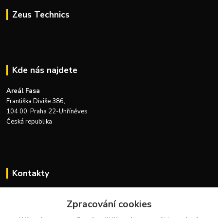
Zeus Technics
Kde nás najdete
Areál Fasa
Františka Diviše 386,
104 00, Praha 22-Uhříněves
Česká republika
Kontakty
Zákaznická podpora Zeus Technics
+420 732 915 376
Zpracování cookies
(Po-Pá, 8-16 hod.)