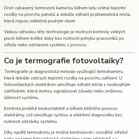
Dron vybavený termovizní kamerou během letu snímá teplotní
rozdíly na povrchu panelů a dokáže odhalit problematická místa,
která nejsou viditelná pouhým okem.
Velkou výhodou této technologie je možnost kontroly velkých
ploch během krátké doby bez nutnosti pohybu pracovníků po
střeše nebo odstavení systému z provozu.
Co je termografie fotovoltaiky?
Termografie je diagnostická metoda využívající termokameru,
která dokáže zobrazit teplotní rozdíly na povrchu zařízení. U
fotovoltaických elektráren umožňuje odhalit místa s neobvyklým
zahříváním, která mohou signalizovat závadu nebo sníženou
účinnost systému.
Kontrola probíhá bezkontaktně a během běžného provozu
elektrárny, což umožňuje rychlou a efektivní diagnostiku bez
nutnosti odstávky systému.
Díky využití termodronu je možné kontrolovat i rozsáhlé střešní
nebo pozemní fotovoltaické elektrárny velmi efektivně a s