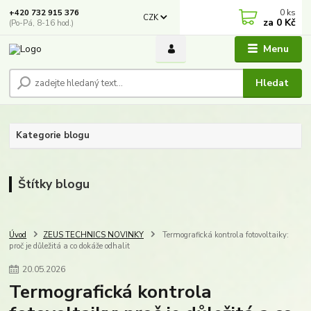
0
ks
+420 732 915 376
CZK
za
0 Kč
(Po-Pá, 8-16 hod.)
Menu
Hledat
Kategorie blogu
Štítky blogu
Úvod
ZEUS TECHNICS NOVINKY
Termografická kontrola fotovoltaiky:
proč je důležitá a co dokáže odhalit
20
.
05
.
2026
Termografická kontrola