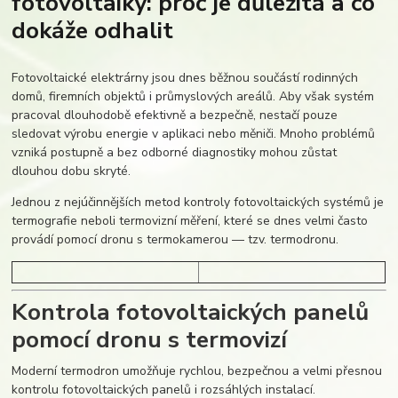
fotovoltaiky: proč je důležitá a co
dokáže odhalit
Fotovoltaické elektrárny jsou dnes běžnou součástí rodinných
domů, firemních objektů i průmyslových areálů. Aby však systém
pracoval dlouhodobě efektivně a bezpečně, nestačí pouze
sledovat výrobu energie v aplikaci nebo měniči. Mnoho problémů
vzniká postupně a bez odborné diagnostiky mohou zůstat
dlouhou dobu skryté.
Jednou z nejúčinnějších metod kontroly fotovoltaických systémů je
termografie neboli termovizní měření, které se dnes velmi často
provádí pomocí dronu s termokamerou — tzv. termodronu.
Kontrola fotovoltaických panelů
pomocí dronu s termovizí
Moderní termodron umožňuje rychlou, bezpečnou a velmi přesnou
kontrolu fotovoltaických panelů i rozsáhlých instalací.