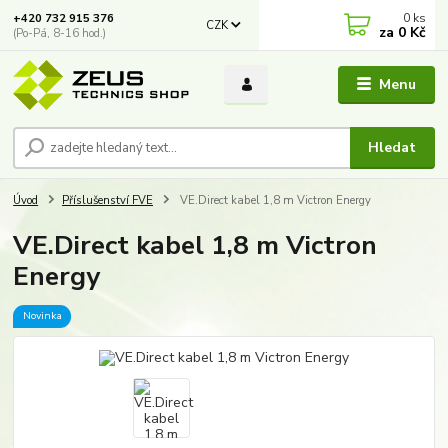
0
ks
+420 732 915 376
CZK
za
0 Kč
(Po-Pá, 8-16 hod.)
Menu
Hledat
Úvod
Příslušenství FVE
VE.Direct kabel 1,8 m Victron Energy
VE.Direct kabel 1,8 m Victron
Energy
Novinka