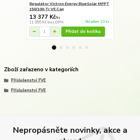
Regulátor Victron Energy BlueSolar MPPT
Regulátor V
150/100-Tr VE.Can
150/35
13 377 Kč
4 512 Kč
/
ks
Skladem 10 ks
11 055 Kč
bez DPH
3 729 Kč
bez
Přidat do košíku
Zboží zařazeno v kategoriích
Příslušenství FVE
Příslušenství FVE
Nepropásněte novinky, akce a