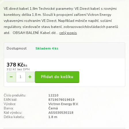
VE.direct kabel 1,8m Technické parametry: VE.Direct kabel s rovnými
konektory, délka 1,8 m. Slouží k propojení zařízení Victron Energy
vybavenými rozhraním VE.Direct. Například měniče napětí, solární
regulátory, sledovače stavu baterií, zobrazovacích/ovládacích panelů
atd. OBSAH BALENÍ: Kabel dé...
celý popis
Dostupnost
Skladem 4 ks
378 Kč
/
ks
312 Kč
bez DPH
Přidat do košíku
Číslo produktu:
12210
EAN kód:
8719076019619
Výrobce:
Victron Energy B.V.
Barva:
Černá
Kód výrobcu:
ASS030530218
Délka kabelu:
1.8 m