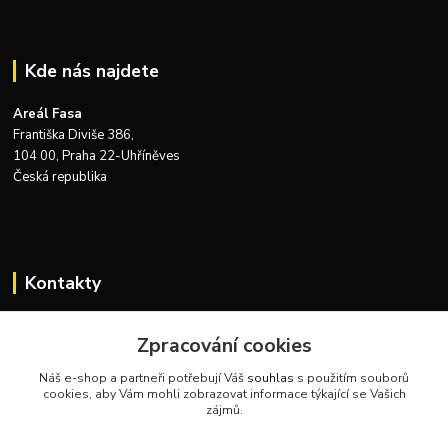
Kde nás najdete
Areál Fasa
Františka Diviše 386,
104 00, Praha 22-Uhříněves
Česká republika
Kontakty
Zákaznická podpora Zeus Technics
Zpracování cookies
+420 732 915 376
(Po-Pá, 8-16 hod.)
Náš e-shop a partneři potřebují Váš
souhlas
s použitím souborů
cookies, aby Vám mohli zobrazovat informace týkající se Vašich
info@zeustechnics.cz
zájmů.