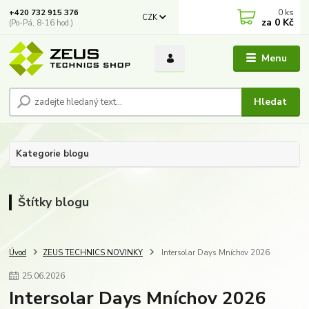
0
ks
+420 732 915 376
CZK
za
0 Kč
(Po-Pá, 8-16 hod.)
Menu
Hledat
Kategorie blogu
Štítky blogu
Úvod
ZEUS TECHNICS NOVINKY
Intersolar Days Mníchov 2026
25
.
06
.
2026
Intersolar Days Mníchov 2026