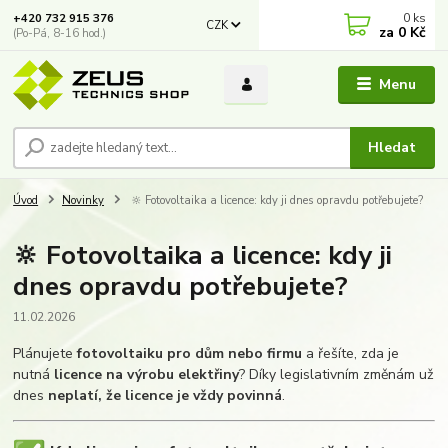
0
ks
+420 732 915 376
CZK
za
0 Kč
(Po-Pá, 8-16 hod.)
Menu
Hledat
Úvod
Novinky
🔆 Fotovoltaika a licence: kdy ji dnes opravdu potřebujete?
🔆 Fotovoltaika a licence: kdy ji
dnes opravdu potřebujete?
11.02.2026
Plánujete
fotovoltaiku pro dům nebo firmu
a řešíte, zda je
nutná
licence na výrobu elektřiny
? Díky legislativním změnám už
dnes
neplatí, že licence je vždy povinná
.