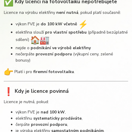
Kdy licenci na fotovoltaiku
nepotřebujete
Licence na výrobu elektřiny
není nutná
, pokud platí současně:
výkon FVE je
do 100 kW včetně
elektřina slouží
pro vlastní spotřebu
(případně bezúplatné
sdílení)
nejde o
podnikání ve výrobě elektřiny
nečerpáte
provozní podporu
(výkupní ceny, zelené
bonusy)
Platí i pro
firemní fotovoltaiku
.
Kdy je licence
povinná
Licence je nutná, pokud:
výkon FVE je
nad 100 kW
,
elektřinu
systematicky prodáváte
,
čerpáte
provozní podporu
,
je výroba elektřiny
samostatným podnikáním
.