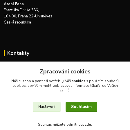
Areál Fasa
Františka Diviše 386,
104 00, Praha 22-Uhříněves
Česká republika
Kontakty
Zákaznická podpora Zeus Technics
Zpracování cookies
+420 732 915 376
(Po-Pá, 8-16 hod.)
Náš e-shop a partneři potřebují Váš
souhlas
s použitím souborů
cookies, aby Vám mohli zobrazovat informace týkající se Vašich
info@zeustechnics.cz
zájmů.
Souhlasím
Nastavení
Souhlas můžete odmítnout
zde
.
Vytvořeno na
Eshop-rychle.cz