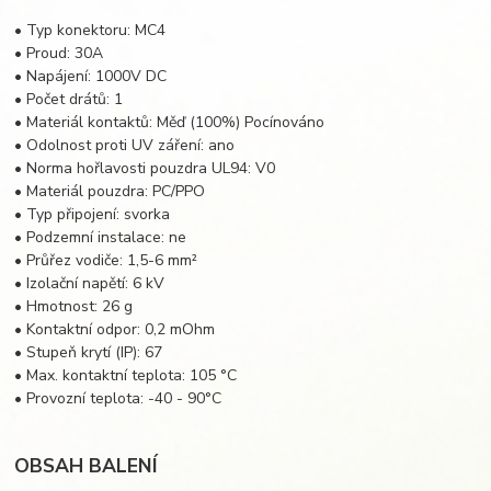
• Typ konektoru: MC4
• Proud: 30A
• Napájení: 1000V DC
• Počet drátů: 1
• Materiál kontaktů: Měď (100%) Pocínováno
• Odolnost proti UV záření: ano
• Norma hořlavosti pouzdra UL94: V0
• Materiál pouzdra: PC/PPO
• Typ připojení: svorka
• Podzemní instalace: ne
• Průřez vodiče: 1,5-6 mm²
• Izolační napětí: 6 kV
• Hmotnost: 26 g
• Kontaktní odpor: 0,2 mOhm
• Stupeň krytí (IP): 67
• Max. kontaktní teplota: 105 °C
• Provozní teplota: -40 - 90°C
OBSAH BALENÍ