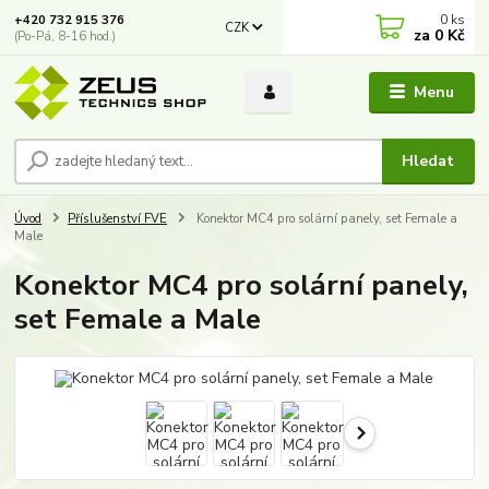
0
ks
+420 732 915 376
CZK
za
0 Kč
(Po-Pá, 8-16 hod.)
Menu
Hledat
Úvod
Příslušenství FVE
Konektor MC4 pro solární panely, set Female a
Male
Konektor MC4 pro solární panely,
set Female a Male