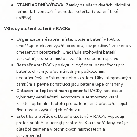
STANDARDNÍ VÝBAVA:
Zámky na všech dveřích, digitální
termostat, ventilační jednotka, kolečka (v balení také
nožičky).
Výhody uložení baterií v RACKu:
Organizace a úspora místa:
Uložení baterií v RACKu
umožňuje efektivní využití prostoru, což je klíčové zejména v
omezených prostorách. Umožňuje stohování baterií
vertikálně, což šetří místo a zajišťuje snadnou správu.
Bezpečnost:
RACK poskytuje zvýšenou bezpečnost pro
baterie, chrání je před náhodným poškozením,
neoprávněným přístupem nebo zkratem. Díky integrovaným
zámkům a pevné konstrukci jsou baterie lépe chráněny.
Chlazení a teplotní management:
RACKy jsou často
vybaveny ventilačními jednotkami a termostaty, které
zajišťují optimální teplotu pro baterie, čímž prodlužují jejich
životnost a zvyšují jejich efektivitu.
Estetika a pořádek:
Baterie uložené v RACKu vypadají
profesionálněji a udržují prostor čistý a uspořádaný, což je
důležité zejména v technických místnostech a
serverovnách.