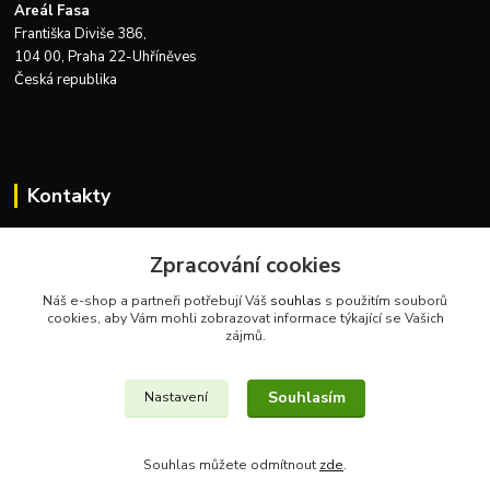
Areál Fasa
Františka Diviše 386,
104 00, Praha 22-Uhříněves
Česká republika
Kontakty
Zákaznická podpora Zeus Technics
+420 732 915 376
Zpracování cookies
(Po-Pá, 8-16 hod.)
Náš e-shop a partneři potřebují Váš
souhlas
s použitím souborů
cookies, aby Vám mohli zobrazovat informace týkající se Vašich
info@zeustechnics.cz
zájmů.
Souhlasím
Nastavení
Souhlas můžete odmítnout
zde
.
Vytvořeno na
Eshop-rychle.cz