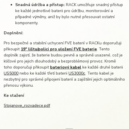
Snadná údržba a přístup:
RACK umožňuje snadný přístup
ke každé jednotlivé baterii pro údržbu, monitorování a
případné výměny, aniž by bylo nutné přesouvat ostatní
komponenty.
Doplnění:
Pro bezpečné a stabilní uchycení FVE baterií v RACKu doporučuji
přikoupit
19" lištu/polici pro uložení FVE baterie
. Tento
doplněk zajistí, že baterie budou pevně a správně usazené, což je
klíčové pro jejich dlouhodobý a bezproblémový provoz. Kromě
toho doporučuji přikoupit
bateriový kabel
ke každé druhé baterii
US5000
nebo ke každé třetí baterii
US3000c
. Tento kabel je
nezbytný pro správné připojení baterií a zajištění jejich optimálního
přenosu výkonu.
Ke stažení
Stojanove_rozvadece.pdf