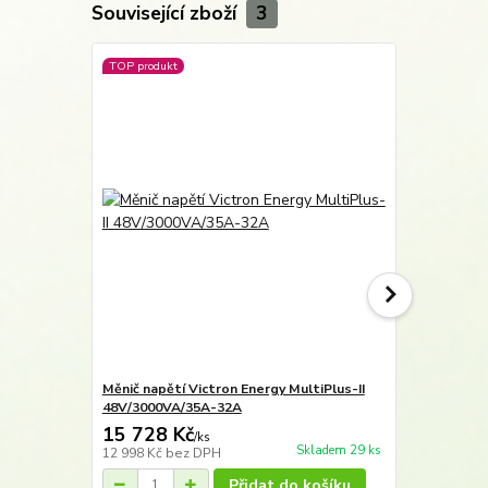
Související zboží
3
TOP produkt
Novinka
Měnič napětí Victron Energy MultiPlus-II
Měnič napětí
48V/3000VA/35A-32A
48V/4k5/55
15 728 Kč
19 953 
/
ks
Skladem 29 ks
12 998 Kč
bez DPH
16 490 Kč
be
Přidat do košíku