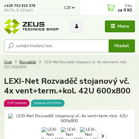
0
ks
+420 732 915 376
CZK
za
0 Kč
(Po-Pá, 8-16 hod.)
Menu
Hledat
Úvod
Rozvaděče
LEXI-Net Rozvaděč stojanový vč. 4x vent+term.+kol.
42U 600x800
LEXI-Net Rozvaděč stojanový vč.
4x vent+term.+kol. 42U 600x800
TOP produkt
Doprava ZDARMA