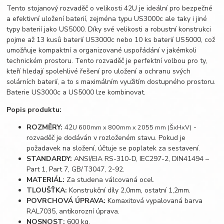
Tento stojanový rozvaděč o velikosti 42U je ideální pro bezpečné
a efektivní uložení baterií, zejména typu US3000c ale taky i jiné
typy baterií jako US5000. Díky své velikosti a robustní konstrukci
pojme až 13 kusů baterií US3000c nebo 10 ks baterií US5000, což
umožňuje kompaktní a organizované uspořádání v jakémkoli
technickém prostoru. Tento rozvaděč je perfektní volbou pro ty,
kteří hledají spolehlivé řešení pro uložení a ochranu svých
solárních baterií, a to s maximálním využitím dostupného prostoru.
Baterie US3000c a US5000 lze kombinovat.
Popis produktu:
ROZMĚRY:
42
-
U 600mm x 800mm x 2055 mm
(ŠxHxV)
rozvaděč je dodáván v rozloženém stavu. Pokud je
požadavek na složení, účtuje se poplatek za sestavení.
STANDARDY:
ANSI/EIA RS-310-D, IEC297-2, DIN41494 –
Part 1, Part 7, GB/T3047, 2-92.
MATERIÁL:
Za studena válcovaná ocel.
TLOUŠŤKA:
Konstrukční díly 2,0mm, ostatní 1,2mm.
POVRCHOVÁ ÚPRAVA:
Komaxitová vypalovaná barva
RAL7035, antikorozní úprava.
NOSNOST:
600 kg.