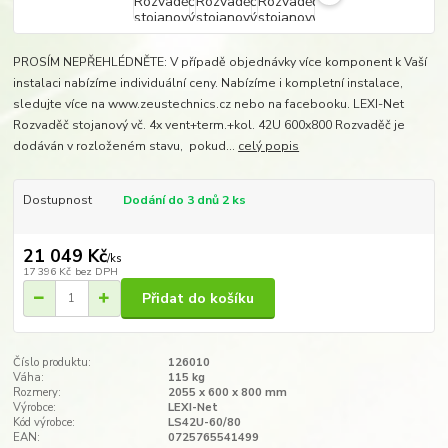
PROSÍM NEPŘEHLÉDNĚTE: V případě objednávky více komponent k Vaší
instalaci nabízíme individuální ceny. Nabízíme i kompletní instalace,
sledujte více na www.zeustechnics.cz nebo na facebooku. LEXI-Net
Rozvaděč stojanový vč. 4x vent+term.+kol. 42U 600x800 Rozvaděč je
dodáván v rozloženém stavu, pokud...
celý popis
Dostupnost
Dodání do 3 dnů 2 ks
21 049 Kč
/
ks
17 396 Kč
bez DPH
Přidat do košíku
Číslo produktu:
126010
Váha:
115 kg
Rozmery:
2055 x 600 x 800 mm​
Výrobce:
LEXI-Net
Kód výrobce:
LS42U-60/80
EAN:
0725765541499