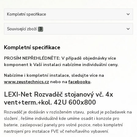
Kompletní specifikace
Související zboží
3
Kompletní specifikace
PR
OSÍM NEPŘEHLÉDNĚTE: V případě objednávky více
komponent k Vaší instalaci nabízíme individuální ceny.
Nabízíme i kompletní instalace, sledujte více na
www.zeustechnics.cz
nebo na
facebooku
.
LEXI-Net Rozvaděč stojanový vč. 4x
vent+term.+kol. 42U 600x800
Rozvaděč je dodáván v rozloženém stavu, pokud je požadavek na
složení , řešíme individuálně kde umíme osadit i konzole pro
baterie, zaslepovací panely pro volné pozice, nebo kompletní
nastrojení pro instalace FVE vč nehořlavého vybavení.