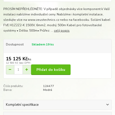
PROSÍM NEPŘEHLÉDNĚTE: V případě objednávky více komponent k Vaší
instalaci nabízíme individuální ceny. Nabízíme i kompletní instalace,
sledujte více na www.zeustechnics.cz nebo na facebooku. Solární kabel
FVE H1Z2Z2-K 1500V, 6mm2, modrý, 500m Kabel pro fotovoltaické
systémy • Délka: 500m• Průřez: ...
celý popis
Dostupnost
Skladem 19 ks
15 125 Kč
/
ks
12 500 Kč
bez DPH
Přidat do košíku
Číslo produktu:
124477
Barva:
Modrá
Kompletní specifikace