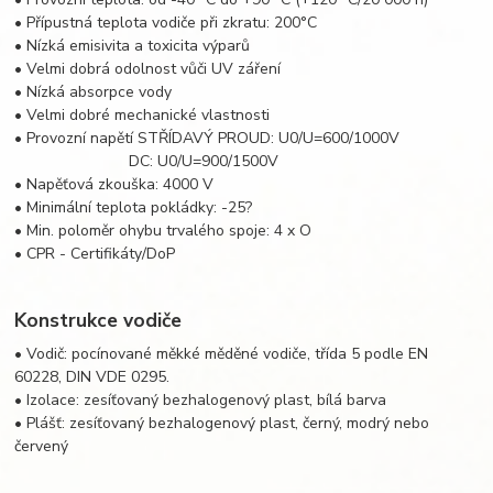
• Přípustná teplota vodiče při zkratu: 200°C
• Nízká emisivita a toxicita výparů
• Velmi dobrá odolnost vůči UV záření
• Nízká absorpce vody
• Velmi dobré mechanické vlastnosti
• Provozní napětí STŘÍDAVÝ PROUD: U0/U=600/1000V
DC: U0/U=900/1500V
• Napěťová zkouška: 4000 V
• Minimální teplota pokládky: -25?
• Min. poloměr ohybu trvalého spoje: 4 x O
• CPR - Certifikáty/DoP
Konstrukce vodiče
• Vodič: pocínované měkké měděné vodiče, třída 5 podle EN
60228, DIN VDE 0295.
• Izolace: zesíťovaný bezhalogenový plast, bílá barva
• Plášť: zesíťovaný bezhalogenový plast, černý, modrý nebo
červený