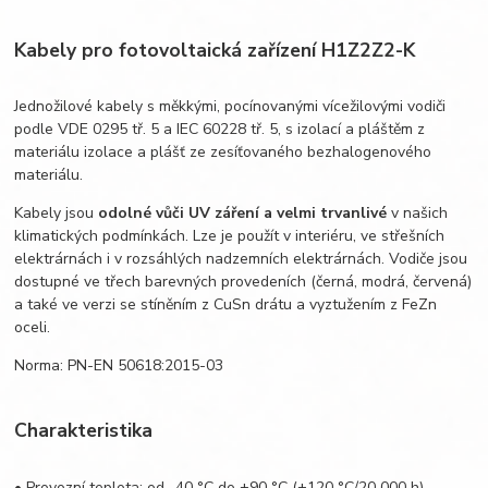
Kabely pro fotovoltaická zařízení H1Z2Z2-K
Jednožilové kabely s měkkými, pocínovanými vícežilovými vodiči
podle VDE 0295 tř. 5 a IEC 60228 tř. 5, s izolací a pláštěm z
materiálu izolace a plášť ze zesíťovaného bezhalogenového
materiálu.
Kabely jsou
odolné vůči UV záření a velmi trvanlivé
v našich
klimatických podmínkách. Lze je použít v interiéru, ve střešních
elektrárnách i v rozsáhlých nadzemních elektrárnách. Vodiče jsou
dostupné ve třech barevných provedeních (černá, modrá, červená)
a také ve verzi se stíněním z CuSn drátu a vyztužením z FeZn
oceli.
Norma: PN-EN 50618:2015-03
Charakteristika
• Provozní teplota: od -40 °C do +90 °C (+120 °C/20 000 h)