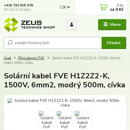
0
ks
+420 732 915 376
CZK
za
0 Kč
(Po-Pá, 8-16 hod.)
Menu
Hledat
Úvod
Příslušenství FVE
Solární kabel FVE H1Z2Z2-K, 1500V, 6mm2,
modrý 500m, cívka
Solární kabel FVE H1Z2Z2-K,
1500V, 6mm2, modrý 500m, cívka