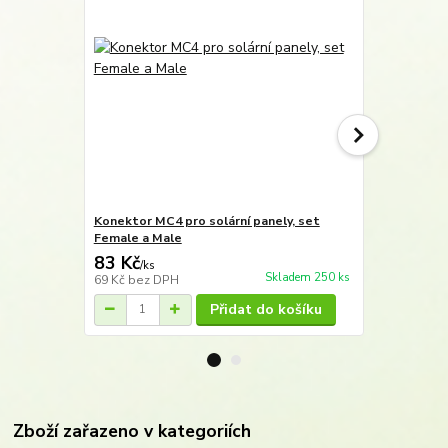
Konektor MC4 pro solární panely, set
Solární kab
Female a Male
modrý 500m,
83 Kč
15 125 
/
ks
Skladem 250 ks
69 Kč
bez DPH
12 500 Kč
be
Přidat do košíku
Zboží zařazeno v kategoriích