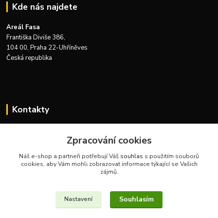
Kde nás najdete
Areál Fasa
Františka Diviše 386,
104 00, Praha 22-Uhříněves
Česká republika
Kontakty
Zákaznická podpora Zeus Technics
Zpracování cookies
+420 732 915 376
(Po-Pá, 8-16 hod.)
Náš e-shop a partneři potřebují Váš
souhlas
s použitím souborů
cookies, aby Vám mohli zobrazovat informace týkající se Vašich
info@zeustechnics.cz
zájmů.
Souhlasím
Nastavení