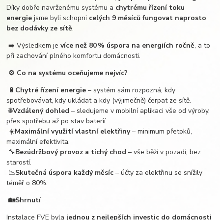
Díky dobře navrženému systému a
chytrému řízení toku
energie
jsme byli schopni
celých 9 měsíců fungovat naprosto
bez dodávky ze sítě
.
➡️ Výsledkem je
více než 80 % úspora na energiích ročně
, a to
při zachování plného komfortu domácnosti.
⚙️ Co na systému oceňujeme nejvíc?
🔋
Chytré řízení energie
– systém sám rozpozná, kdy
spotřebovávat, kdy ukládat a kdy (výjimečně) čerpat ze sítě.
🌐
Vzdálený dohled
– sledujeme v mobilní aplikaci vše od výroby,
přes spotřebu až po stav baterií.
☀️
Maximální využití vlastní elektřiny
– minimum přetoků,
maximální efektivita.
🔧
Bezúdržbový provoz a tichý chod
– vše běží v pozadí, bez
starostí.
📉
Skutečná úspora každý měsíc
– účty za elektřinu se snížily
téměř o 80%.
🏡Shrnutí
Instalace FVE byla
jednou z nejlepších investic do domácnosti