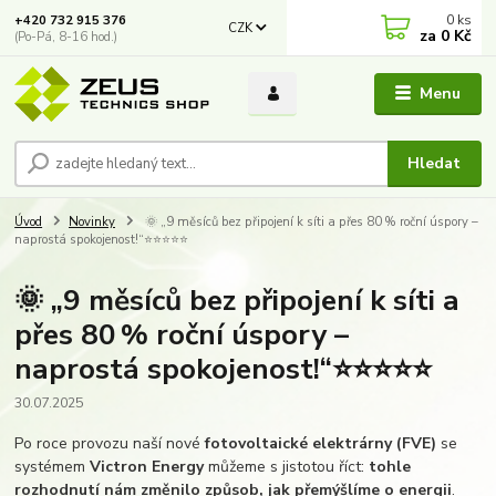
0
ks
+420 732 915 376
CZK
za
0 Kč
(Po-Pá, 8-16 hod.)
Menu
Hledat
Úvod
Novinky
🌞 „9 měsíců bez připojení k síti a přes 80 % roční úspory –
naprostá spokojenost!“⭐⭐⭐⭐⭐
🌞 „9 měsíců bez připojení k síti a
přes 80 % roční úspory –
naprostá spokojenost!“⭐⭐⭐⭐⭐
30.07.2025
Po roce provozu naší nové
fotovoltaické elektrárny (FVE)
se
systémem
Victron Energy
můžeme s jistotou říct:
tohle
rozhodnutí nám změnilo způsob, jak přemýšlíme o energii
.