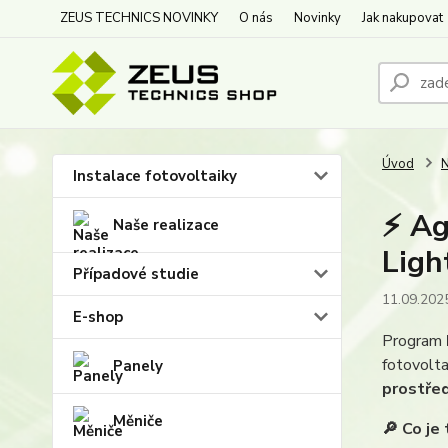
ZEUS TECHNICS NOVINKY
O nás
Novinky
Jak nakupovat
Úvod
N
Instalace fotovoltaiky
⚡ Ag
Naše realizace
Ligh
Případové studie
11.09.202
E-shop
Program
fotovolta
Panely
prostře
Měniče
🔎 Co je