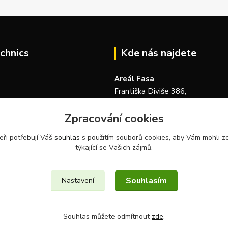
chnics
Kde nás najdete
Areál Fasa
Františka Diviše 386,
104 00, Praha 22-Uhříněves
Zpracování cookies
Česká republika
eři potřebují Váš
souhlas
s použitím souborů cookies, aby Vám mohli z
týkající se Vašich zájmů.
Souhlasím
Nastavení
Souhlas můžete odmítnout
zde
.