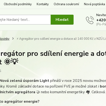
Obchodní podmínky
Kontakty
Ochrana soukromí
Nová poptávka
Nevíte
Hledat
+420
(Po-Pá
ovinky
⚡ Agregátor pro sdílení energie a dotace až 140 000 Kč z NZÚ Li
regátor pro sdílení energie a d
t 🌞💡
5
Nová zelená úsporám Light
přináší v roce 2025 novou možnost
iky. Kromě základní dotace na pořízení FVE je možné získat i
bon
dnictvím agregátora
🤝 nebo komunitní energetiky 🏘. Celkov
 to agregátor energie?