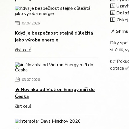
3️⃣
Uzavř
4️⃣
Dolož
5️⃣ Získe
07.07.2026
📌 Shrnu
Když je bezpečnost stejně důležitá
jako výroba energie
Díky spol
sítě ⚖️, 
číst celé
👉 Pokud 
dotace ✅
03.07.2026
🔥 Novinka od Victron Energy míří do
Česka
číst celé