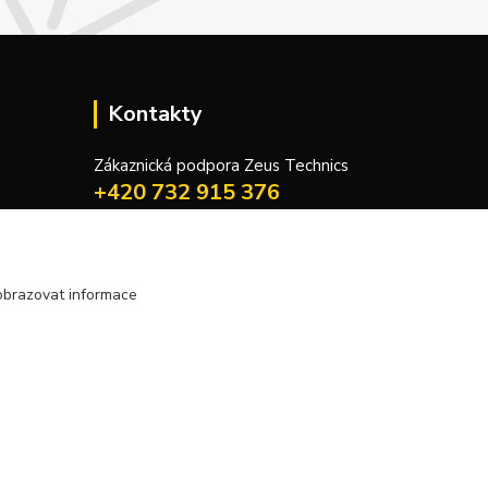
Kontakty
Zákaznická podpora Zeus Technics
+420 732 915 376
(Po-Pá, 8-16 hod.)
info@zeustechnics.cz
obrazovat informace
Vytvořeno na
Eshop-rychle.cz