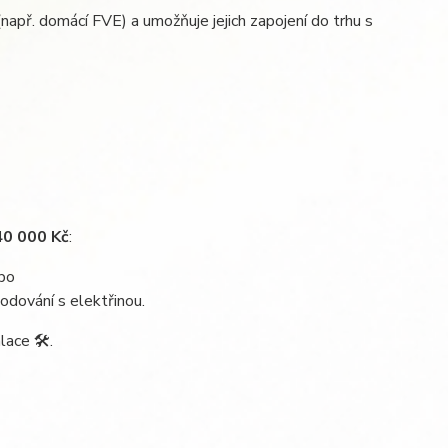
(např. domácí FVE) a umožňuje jejich zapojení do trhu s
40 000 Kč
:
bo
hodování s elektřinou.
lace 🛠.
.