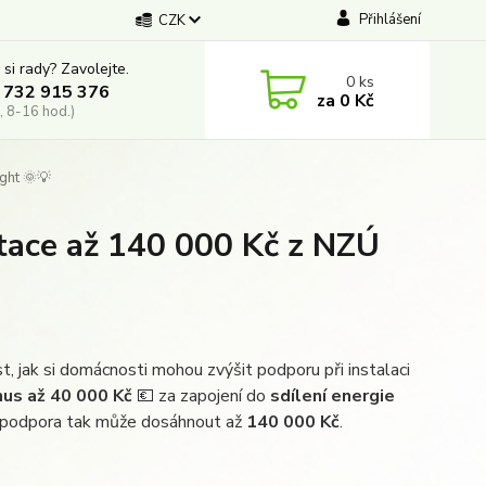
Přihlášení
CZK
 si rady? Zavolejte.
0
ks
 732 915 376
za
0 Kč
, 8-16 hod.)
ght 🌞💡
otace až 140 000 Kč z NZÚ
, jak si domácnosti mohou zvýšit podporu při instalaci
us až 40 000 Kč
💶 za zapojení do
sdílení energie
á podpora tak může dosáhnout až
140 000 Kč
.