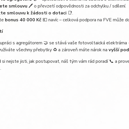
ete smlouvu
🖊 o převzetí odpovědnosti za odchylku / sdílení.
te smlouvu k žádosti o dotaci
📑.
jte
bonus 40 000 Kč
💶 navíc – celková podpora na FVE může d
tí
upráci s agregátorem 🤝 se stává vaše fotovoltaická elektrárna 
využíváte všechny přebytky ♻️ a zároveň máte nárok na
vyšší po
si nejste jisti, jak postupovat, náš tým vám rád poradí 📞 a pro
.