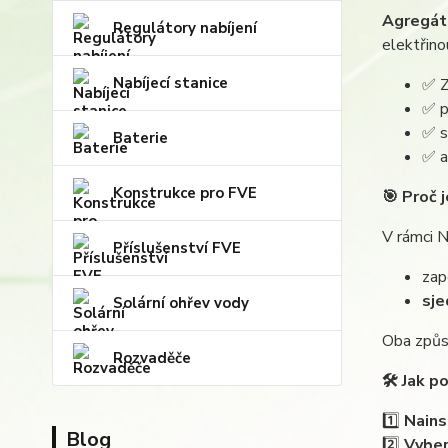
Agregát
Regulátory nabíjení
elektřino
Nabíjecí stanice
✅ Z
✅ p
✅ s
Baterie
✅ a
Konstrukce pro FVE
🎯 Proč 
V rámci N
Příslušenství FVE
zap
sje
Solární ohřev vody
Oba způso
Rozvaděče
🛠 Jak p
1️⃣
Nains
Blog
2️⃣
Vyber