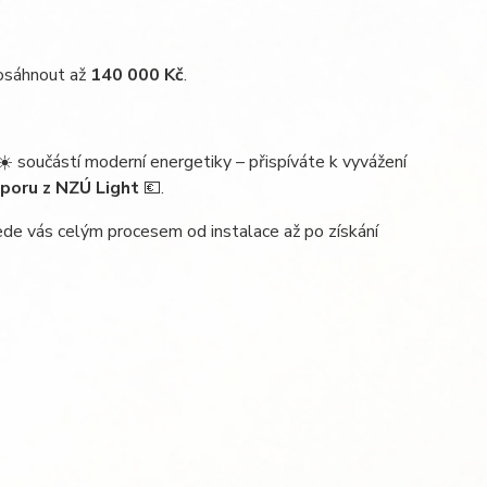
osáhnout až
140 000 Kč
.
☀️ součástí moderní energetiky – přispíváte k vyvážení
dporu z NZÚ Light
💶.
vede vás celým procesem od instalace až po získání