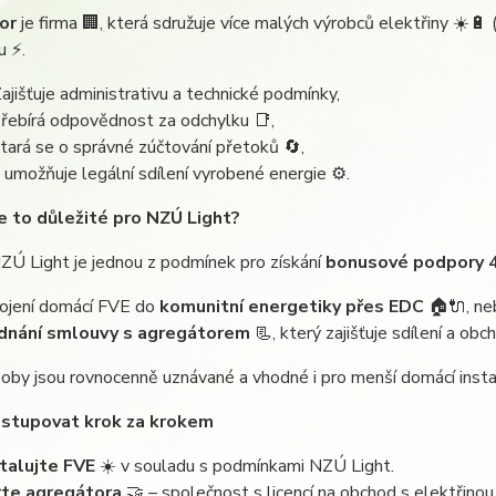
or
je firma 🏢, která sdružuje více malých výrobců elektřiny ☀️🔋 
u ⚡.
ajišťuje administrativu a technické podmínky,
řebírá odpovědnost za odchylku 📑,
tará se o správné zúčtování přetoků 🔄,
 umožňuje legální sdílení vyrobené energie ⚙️.
je to důležité pro NZÚ Light?
ZÚ Light je jednou z podmínek pro získání
bonusové podpory 
ojení domácí FVE do
komunitní energetiky přes EDC
🏠🔌, ne
dnání smlouvy s agregátorem
📃, který zajišťuje sdílení a obc
by jsou rovnocenně uznávané a vhodné i pro menší domácí insta
ostupovat krok za krokem
talujte FVE
☀️ v souladu s podmínkami NZÚ Light.
te agregátora
🤝 – společnost s licencí na obchod s elektřinou