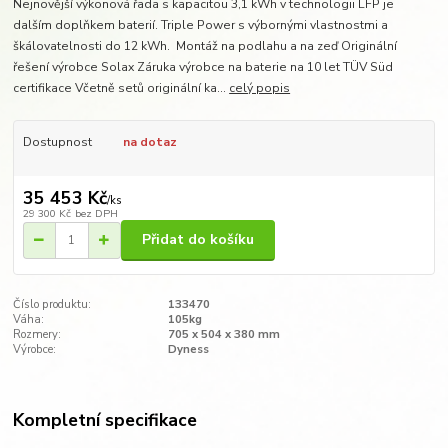
Nejnovější výkonová řada s kapacitou 3,1 kWh v technologii LFP je
dalším doplňkem baterií. Triple Power s výbornými vlastnostmi a
škálovatelnosti do 12 kWh. Montáž na podlahu a na zeď Originální
řešení výrobce Solax Záruka výrobce na baterie na 10 let TÜV Süd
certifikace Včetně setů originální ka...
celý popis
Dostupnost
na dotaz
35 453 Kč
/
ks
29 300 Kč
bez DPH
Přidat do košíku
Číslo produktu:
133470
Váha:
105kg
Rozmery:
705 x 504 x 380 mm
Výrobce:
Dyness
Kompletní specifikace