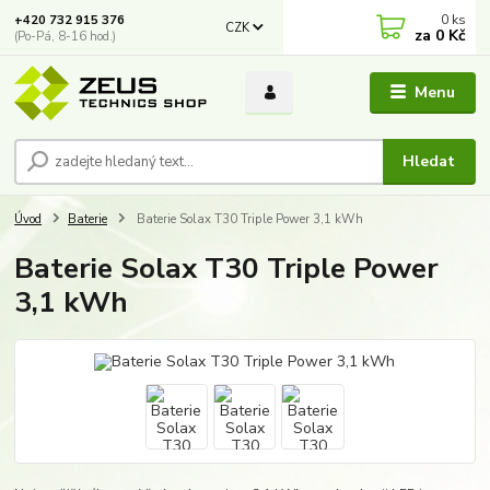
0
ks
+420 732 915 376
CZK
za
0 Kč
(Po-Pá, 8-16 hod.)
Menu
Hledat
Úvod
Baterie
Baterie Solax T30 Triple Power 3,1 kWh
Baterie Solax T30 Triple Power
3,1 kWh