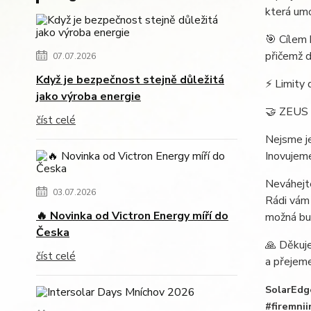
která um
🎯 Cílem
přičemž d
07.07.2026
Když je bezpečnost stejně důležitá
⚡ Limity 
jako výroba energie
🤝 ZEUS 
číst celé
Nejsme je
Inovujem
Neváhejt
03.07.2026
Rádi vám 
🔥 Novinka od Victron Energy míří do
možná bud
Česka
🙏 Děkuj
číst celé
a přejeme
SolarEdg
#firemnii