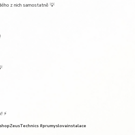
dého z nich samostatně 💡
!
💡
k! ⚡
#shopZeusTechnics #prumyslovainstalace