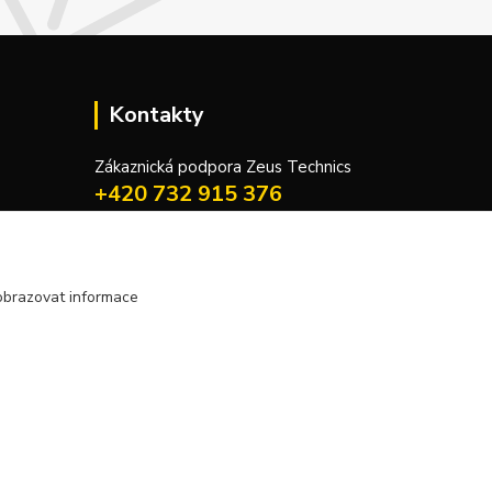
Kontakty
Zákaznická podpora Zeus Technics
+420 732 915 376
(Po-Pá, 8-16 hod.)
info@zeustechnics.cz
obrazovat informace
Vytvořeno na
Eshop-rychle.cz