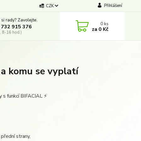
Přihlášení
CZK
 si rady? Zavolejte.
0
ks
 732 915 376
za
0 Kč
, 8-16 hod.)
 a komu se vyplatí
s funkcí BIFACIAL ⚡️
 přední strany,