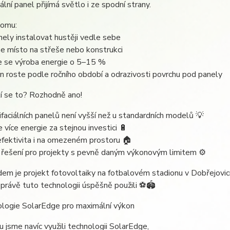
iální panel přijímá světlo i ze spodní strany.
tomu:
nely instalovat hustěji vedle sebe
 se místo na střeše nebo konstrukci
je se výroba energie o 5–15 %
 roste podle ročního období a odrazivosti povrchu pod panely
í se to? Rozhodně ano!
faciálních panelů není vyšší než u standardních modelů 💡
 více energie za stejnou investici 🔋
fektivita i na omezeném prostoru 🏠
 řešení pro projekty s pevně daným výkonovým limitem ⚙️
dem je projekt fotovoltaiky na fotbalovém stadionu v Dobřejovicí
právě tuto technologii úspěšně použili ⚽️🏟️
ologie SolarEdge pro maximální výkon
u jsme navíc využili technologii SolarEdge,