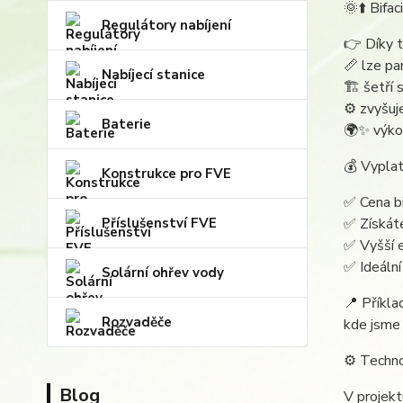
🌞⬆️ Bifac
Regulátory nabíjení
👉 Díky 
📏 lze pa
Nabíjecí stanice
🏗️ šetří
⚙️ zvyšu
Baterie
🌍✨ výkon
💰 Vyplat
Konstrukce pro FVE
✅ Cena bi
Příslušenství FVE
✅ Získáte
✅ Vyšší e
✅ Ideální
Solární ohřev vody
📍 Příkla
Rozvaděče
kde jsme 
⚙️ Techn
Blog
V projekt