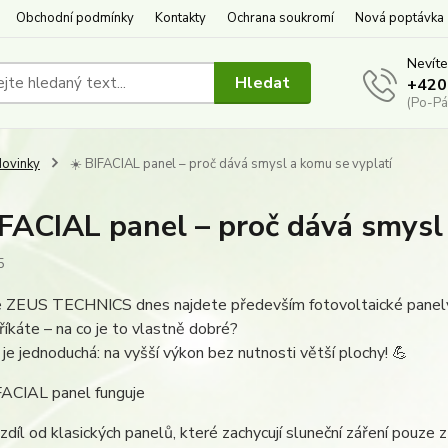
Obchodní podmínky
Kontakty
Ochrana soukromí
Nová poptávka
Nevíte
Hledat
+420
(Po-Pá
ovinky
️☀️ BIFACIAL panel – proč dává smysl a komu se vyplatí
BIFACIAL panel – proč dává smysl
5
e ZEUS TECHNICS dnes najdete především fotovoltaické panely 
říkáte – na co je to vlastně dobré?
e jednoduchá: na vyšší výkon bez nutnosti větší plochy! 💪
FACIAL panel funguje
ozdíl od klasických panelů, které zachycují sluneční záření pouze z