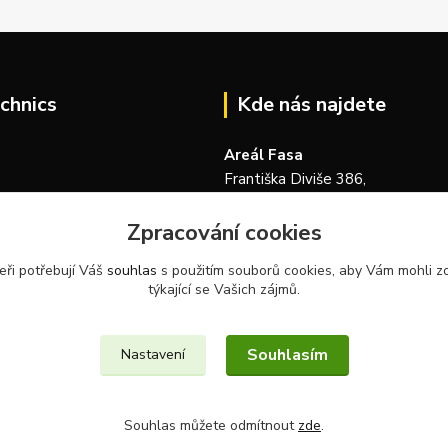
chnics
Kde nás najdete
Areál Fasa
Františka Diviše 386,
104 00, Praha 22-Uhříněves
Zpracování cookies
Česká republika
eři potřebují Váš
souhlas
s použitím souborů cookies, aby Vám mohli z
týkající se Vašich zájmů.
Souhlasím
Nastavení
Souhlas můžete odmítnout
zde
.