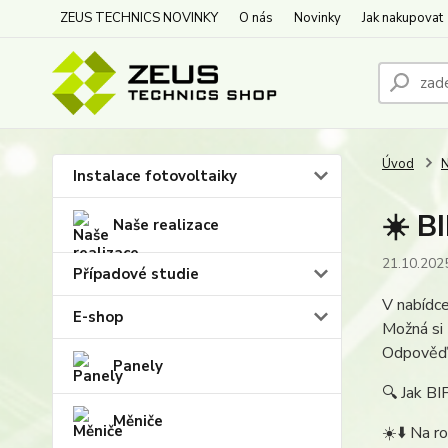
ZEUS TECHNICS NOVINKY
O nás
Novinky
Jak nakupovat
Úvod
N
Instalace fotovoltaiky
️☀️ 
Naše realizace
21.10.202
Případové studie
V nabídc
E-shop
Možná si 
Odpověď j
Panely
🔍 Jak BI
Měniče
☀️⬇️ Na r