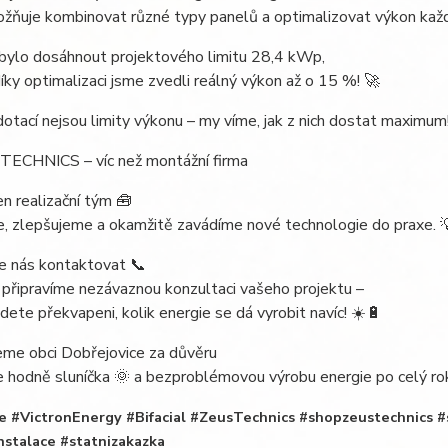
ožňuje kombinovat různé typy panelů a optimalizovat výkon kaž
 bylo dosáhnout projektového limitu 28,4 kWp,
íky optimalizaci jsme zvedli reálný výkon až o 15 %! 🚀
dotací nejsou limity výkonu – my víme, jak z nich dostat maximum
TECHNICS – víc než montážní firma
n realizační tým 🧰
e, zlepšujeme a okamžitě zavádíme nové technologie do praxe. 
e nás kontaktovat 📞
připravíme nezávaznou konzultaci vašeho projektu –
ete překvapeni, kolik energie se dá vyrobit navíc! ☀️🔋
eme obci Dobřejovice za důvěru
 hodně sluníčka 🌞 a bezproblémovou výrobu energie po celý ro
e #VictronEnergy #Bifacial #ZeusTechnics #shopzeustechnics 
nstalace #statnizakazka