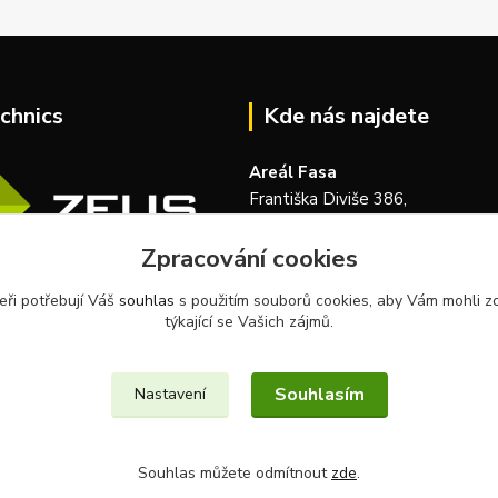
chnics
Kde nás najdete
Areál Fasa
Františka Diviše 386,
104 00, Praha 22-Uhříněves
Zpracování cookies
Česká republika
eři potřebují Váš
souhlas
s použitím souborů cookies, aby Vám mohli z
týkající se Vašich zájmů.
Souhlasím
Nastavení
Souhlas můžete odmítnout
zde
.