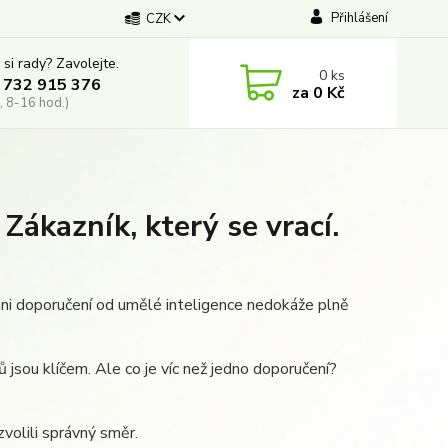
Přihlášení
CZK
 si rady? Zavolejte.
0
ks
 732 915 376
za
0 Kč
, 8-16 hod.)
 Zákazník, který se vrací.
Ani doporučení od umělé inteligence nedokáže plně
ů jsou klíčem. Ale co je víc než jedno doporučení?
volili správný směr.