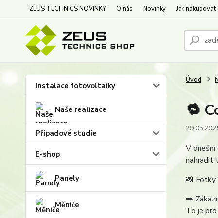
ZEUS TECHNICS NOVINKY
O nás
Novinky
Jak nakupovat
Úvod
N
Instalace fotovoltaiky
🔁 C
Naše realizace
29.05.202
Případové studie
V dnešní 
E-shop
nahradit 
Panely
📸 Fotky 
➡️ Zákazn
Měniče
To je pro