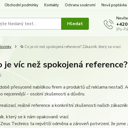
Obchodní podmínky
Kontakty
Ochrana soukromí
Nová poptávka
Nevíte
Hledat
+420
(Po-Pá
ovinky
🔁 Co je víc než spokojená reference? Zákazník, který se vrací.
o je víc než spokojená reference?
5
době přesycené nabídkou firem a produktů už reklama nestačí. 
to nejcennější – osobní zkušenosti a důvěru.
realizací, reálné reference a konkrétní zkušenosti našich zákazník
ík, který se k nám opakovaně vrací.
 Zeus Technics ta největší odměna a zároveň potvrzení, že jsme z