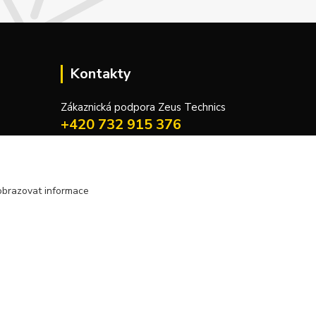
Kontakty
Zákaznická podpora Zeus Technics
+420 732 915 376
(Po-Pá, 8-16 hod.)
info@zeustechnics.cz
obrazovat informace
Vytvořeno na
Eshop-rychle.cz