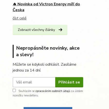
🔥 Novinka od Victron Energy míří do
Česka
číst celé
Zobrazit všechny články
Nepropásněte novinky, akce
a slevy!
Můžete se kdykoli odhlásit. Zasíláme
jednou za 14 dní.
Přihlásit se
Souhlasím se
zpracováním osobních údajů
za účelem
rozesílky newsletteru.