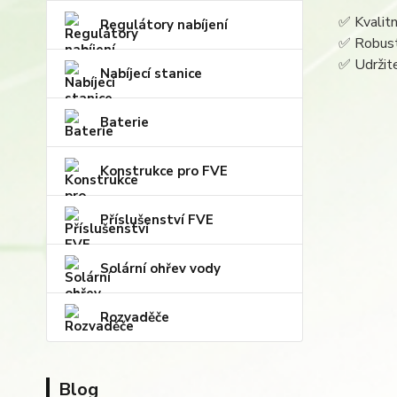
✅ Kvalitn
Regulátory nabíjení
✅ Robust
✅ Udržite
Nabíjecí stanice
Baterie
Konstrukce pro FVE
Příslušenství FVE
Solární ohřev vody
Rozvaděče
Blog