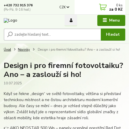
0
ks
+420 732 915 376
CZK
za
0 Kč
(Po-Pá, 8-16 hod.)
Menu
Hledat
Úvod
Novinky
Design i pro firemní fotovoltaiku? Ano – a zaslouží si ho!
Design i pro firemní fotovoltaiku?
Ano – a zaslouží si ho!
10.07.2025
Když se řekne „design“ ve světě fotovoltaiky, většina si představí
technickou místnost a ne čistou architekturu moderní komerční
budovy. Ale časy se mění – dnes je vzhled stejně důležitý jako
výkon. Zvlášť když jde o reprezentativní sídlo globální značky z
oblasti mobility, kde estetika hraje zásadní roli.
👉 AIKO NEOSTAR 500 Wp – panely oceněné prestižní Red Dot