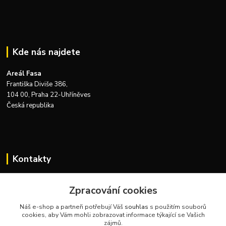
Kde nás najdete
Areál Fasa
Františka Diviše 386,
104 00, Praha 22-Uhříněves
Česká republika
Kontakty
Zákaznická podpora Zeus Technics
Zpracování cookies
+420 732 915 376
(Po-Pá, 8-16 hod.)
Náš e-shop a partneři potřebují Váš
souhlas
s použitím souborů
cookies, aby Vám mohli zobrazovat informace týkající se Vašich
info@zeustechnics.cz
zájmů.