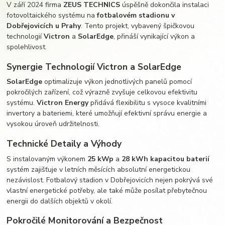
V září 2024 firma
ZEUS TECHNICS
úspěšně dokončila instalaci
fotovoltaického systému na
fotbalovém stadionu v
Dobřejovicích u Prahy
. Tento projekt, vybavený špičkovou
technologií
Victron
a
SolarEdge
, přináší vynikající výkon a
spolehlivost.
Synergie Technologií Victron a SolarEdge
SolarEdge
optimalizuje výkon jednotlivých panelů pomocí
pokročilých zařízení, což výrazně zvyšuje celkovou efektivitu
systému.
Victron Energy
přidává flexibilitu s vysoce kvalitními
invertory a bateriemi, které umožňují efektivní správu energie a
vysokou úroveň udržitelnosti.
Technické Detaily a Výhody
S instalovaným výkonem
25 kWp
a
28 kWh kapacitou baterií
systém zajišťuje v letních měsících absolutní energetickou
nezávislost. Fotbalový stadion v Dobřejovicích nejen pokrývá své
vlastní energetické potřeby, ale také může posílat přebytečnou
energii do dalších objektů v okolí.
Pokročilé Monitorování a Bezpečnost