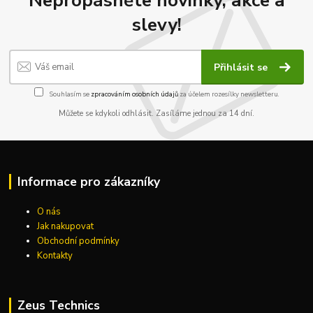
Nepropásněte novinky, akce a
slevy!
Přihlásit se
Souhlasím se
zpracováním osobních údajů
za účelem rozesílky newsletteru.
Můžete se kdykoli odhlásit. Zasíláme jednou za 14 dní.
Informace pro zákazníky
O nás
Jak nakupovat
Obchodní podmínky
Kontakty
Zeus Technics