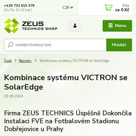
0
ks
+420 732 915 376
CZK
za
0 Kč
(Po-Pá, 8-16 hod.)
Menu
Hledat
Úvod
Novinky
Kombinace systému VICTRON se SolarEdge
Kombinace systému VICTRON se
SolarEdge
03.09.2024
Firma ZEUS TECHNICS Úspěšně Dokončila
Instalaci FVE na Fotbalovém Stadionu
Dobřejovice u Prahy