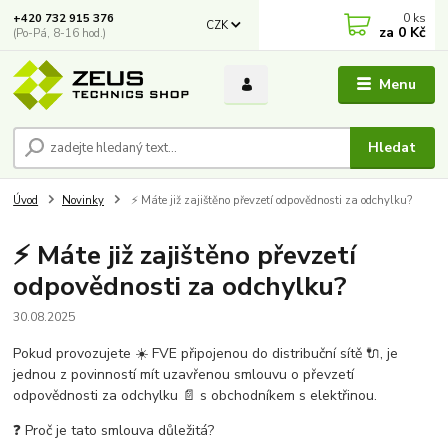
0
ks
+420 732 915 376
CZK
za
0 Kč
(Po-Pá, 8-16 hod.)
Menu
Hledat
Úvod
Novinky
⚡ Máte již zajištěno převzetí odpovědnosti za odchylku?
⚡ Máte již zajištěno převzetí
odpovědnosti za odchylku?
30.08.2025
Pokud provozujete ☀️ FVE připojenou do distribuční sítě 🔌, je
jednou z povinností mít uzavřenou smlouvu o převzetí
odpovědnosti za odchylku 📄 s obchodníkem s elektřinou.
❓ Proč je tato smlouva důležitá?