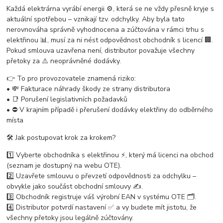
Každá elektrárna vyrábí energii ⚙️, která se ne vždy přesně kryje s
aktuální spotřebou – vznikají tzv. odchylky. Aby byla tato
nerovnováha správně vyhodnocena a zúčtována v rámci trhu s
elektřinou 📊, musí za ni nést odpovědnost obchodník s licencí 🏢.
Pokud smlouva uzavřena není, distributor považuje všechny
přetoky za ⚠️ neoprávněné dodávky.
👉 To pro provozovatele znamená riziko:
• 💸 Fakturace náhrady škody ze strany distributora
• 📑 Porušení legislativních požadavků
• ⛔ V krajním případě i přerušení dodávky elektřiny do odběrného
místa
🛠 Jak postupovat krok za krokem?
1️⃣ Vyberte obchodníka s elektřinou ⚡, který má licenci na obchod
(seznam je dostupný na webu OTE).
2️⃣ Uzavřete smlouvu o převzetí odpovědnosti za odchylku –
obvykle jako součást obchodní smlouvy ✍️.
3️⃣ Obchodník registruje váš výrobní EAN v systému OTE 🗂.
4️⃣ Distributor potvrdí nastavení ✅ a vy budete mít jistotu, že
všechny přetoky jsou legálně zúčtovány.