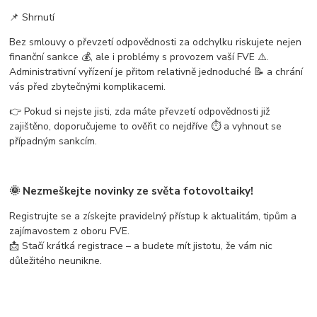
📌 Shrnutí
Bez smlouvy o převzetí odpovědnosti za odchylku riskujete nejen
finanční sankce 💰, ale i problémy s provozem vaší FVE ⚠️.
Administrativní vyřízení je přitom relativně jednoduché 📝 a chrání
vás před zbytečnými komplikacemi.
👉 Pokud si nejste jisti, zda máte převzetí odpovědnosti již
zajištěno, doporučujeme to ověřit co nejdříve ⏱ a vyhnout se
případným sankcím.
🌞 Nezmeškejte novinky ze světa fotovoltaiky!
Registrujte se a získejte pravidelný přístup k aktualitám, tipům a
zajímavostem z oboru FVE.
📩 Stačí krátká registrace – a budete mít jistotu, že vám nic
důležitého neunikne.