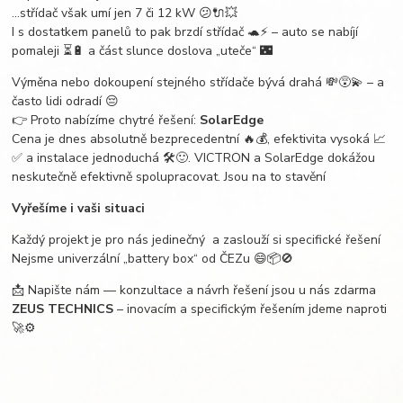
…střídač však umí jen 7 či 12 kW 😕🔌💥
I s dostatkem panelů to pak brzdí střídač 🐢⚡️ – auto se nabíjí
pomaleji ⏳🔋 a část slunce doslova „uteče“ 🌃
Výměna nebo dokoupení stejného střídače bývá drahá 💸😵‍💫 – a
často lidi odradí 😔
👉 Proto nabízíme chytré řešení:
SolarEdge
Cena je dnes absolutně bezprecedentní 🔥💰, efektivita vysoká 📈
✅ a instalace jednoduchá 🛠️🙂. VICTRON a SolarEdge dokážou
neskutečně efektivně spolupracovat. Jsou na to stavění
Vyřešíme i vaši situaci
Každý projekt je pro nás jedinečný a zaslouží si specifické řešení
Nejsme univerzální „battery box“ od ČEZu 😄📦🚫
📩 Napište nám — konzultace a návrh řešení jsou u nás zdarma
ZEUS TECHNICS
– inovacím a specifickým řešením jdeme naproti
🚀⚙️