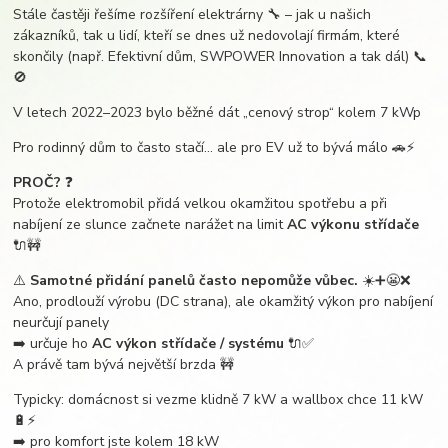
Stále častěji řešíme rozšíření elektrárny 🔧 – jak u našich
zákazníků, tak u lidí, kteří se dnes už nedovolají firmám, které
skončily (např. Efektivní dům, SWPOWER Innovation a tak dál) 📞
🚫
V letech 2022–2023 bylo běžné dát „cenový strop“ kolem 7 kWp
Pro rodinný dům to často stačí… ale pro EV už to bývá málo 🚗⚡️
PROČ?
❓
Protože elektromobil přidá velkou okamžitou spotřebu a při
nabíjení ze slunce začnete narážet na limit
AC výkonu střídače
🔌🚧
⚠️
Samotné přidání panelů často nepomůže vůbec.
☀️➕😬❌
Ano, prodlouží výrobu (DC strana), ale okamžitý výkon pro nabíjení
neurčují panely
➡️ určuje ho
AC výkon střídače / systému
🔌✅
A právě tam bývá největší brzda 🚧
Typicky: domácnost si vezme klidně 7 kW a wallbox chce 11 kW
🔋⚡️
➡️ pro komfort jste kolem 18 kW