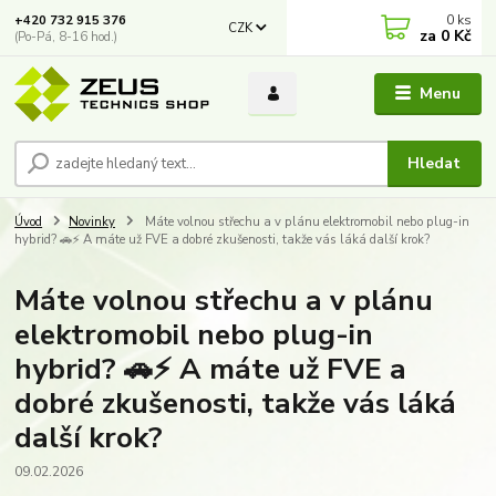
0
ks
+420 732 915 376
CZK
za
0 Kč
(Po-Pá, 8-16 hod.)
Menu
Hledat
Úvod
Novinky
Máte volnou střechu a v plánu elektromobil nebo plug-in
hybrid? 🚗⚡️ A máte už FVE a dobré zkušenosti, takže vás láká další krok?
Máte volnou střechu a v plánu
elektromobil nebo plug-in
hybrid? 🚗⚡️ A máte už FVE a
dobré zkušenosti, takže vás láká
další krok?
09.02.2026