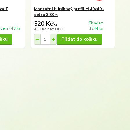
va T
Montážní hliníkový profil H 40x40 -
délka 3.30m
520 Kč
Skladem
/
ks
adem 449 ks
1244 ks
430 Kč
bez DPH
šíku
Přidat do košíku