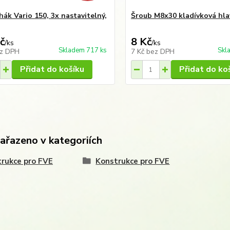
hák Vario 150, 3x nastavitelný,
Šroub M8x30 kladívková hla
č
8 Kč
/
ks
/
ks
Skladem 717 ks
Skl
z DPH
7 Kč
bez DPH
Přidat do košíku
Přidat do ko
zařazeno v kategoriích
rukce pro FVE
Konstrukce pro FVE