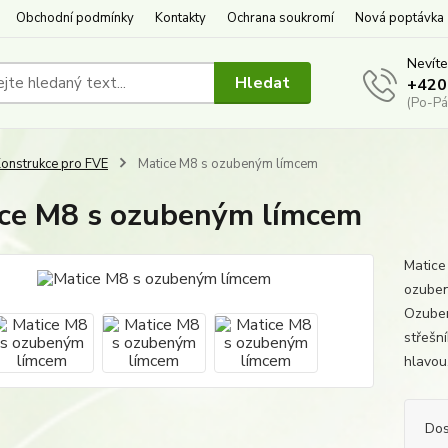
Obchodní podmínky
Kontakty
Ochrana soukromí
Nová poptávka
Nevíte
Hledat
+420
(Po-Pá
onstrukce pro FVE
Matice M8 s ozubeným límcem
ce M8 s ozubeným límcem
Matice
ozuben
Ozuben
střešn
hlavou
Dos