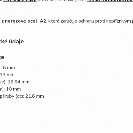
á
z nerezové oceli A2
, která zaručuje ochranu proti nepřízniv
cké údaje
d): 8 mm
): 13 mm
 (e): 16,64 mm
(m): 10 mm
příruby (dc): 21,8 mm