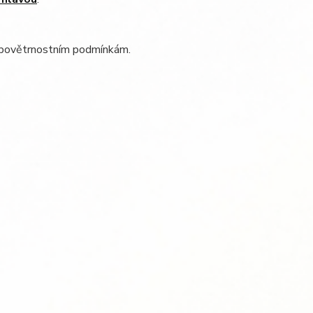
ým povětrnostním podmínkám.