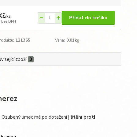
Kč
/
ks
Přidat do košíku
bez DPH
roduktu:
121365
Váha:
0.01kg
visející zboží
3
nerez
. Ozubený límec má po dotažení
jištění proti
 hlavou
.