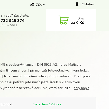
Přihlášení
CZK
 si rady? Zavolejte.
0
ks
 732 915 376
za
0 Kč
, 8-16 hod.)
 M8 s ozubeným límcem DIN 6923 A2, nerez Matice s
ým límcem vhodná při montáži fotovoltaických konstrukcí.
ý límec má po dotažení jištění proti povolování. K uchycení
ího háku potřebujete navíc ještě šroub s kladívkovou
.Vyrobená z nerezové oceli A2, která zaručuje...
celý popis
tupnost
Skladem 1295 ks