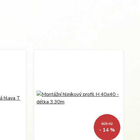
605 Kč
- 14 %