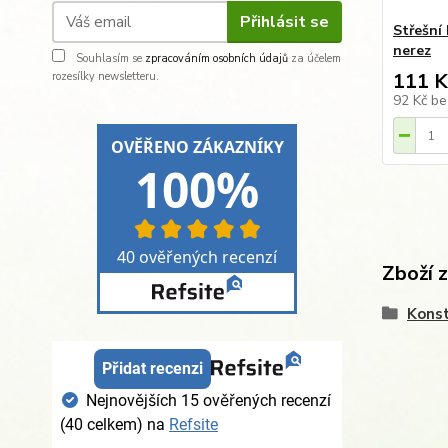
Přihlásit se
Střešní 
nerez
Souhlasím se
zpracováním osobních údajů
za účelem
111 K
rozesílky newsletteru.
92 Kč
be
Zboží 
Konst