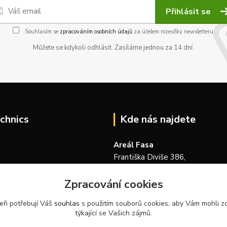
Přihlásit se
Souhlasím se
zpracováním osobních údajů
za účelem rozesílky newsletteru.
Můžete se kdykoli odhlásit. Zasíláme jednou za 14 dní.
chnics
Kde nás najdete
Areál Fasa
Františka Diviše 386,
104 00, Praha 22-Uhříněves
Zpracování cookies
Česká republika
eři potřebují Váš
souhlas
s použitím souborů cookies, aby Vám mohli z
týkající se Vašich zájmů.