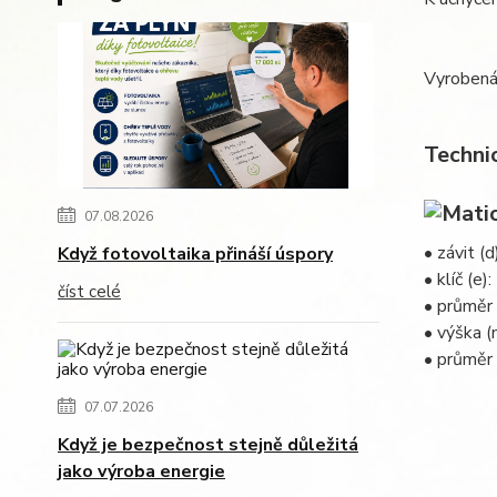
Vyroben
Techni
07.08.2026
• závit (
Když fotovoltaika přináší úspory
• klíč (e
číst celé
• průměr
• výška 
• průměr 
07.07.2026
Když je bezpečnost stejně důležitá
jako výroba energie