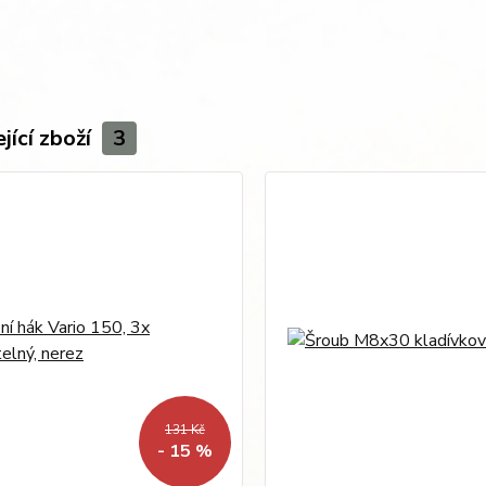
jící zboží
3
131 Kč
- 15 %