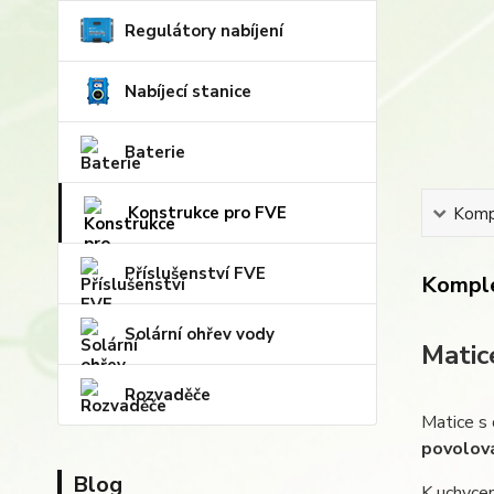
Regulátory nabíjení
Nabíjecí stanice
Baterie
Konstrukce pro FVE
Kompl
Příslušenství FVE
Komple
Solární ohřev vody
Matic
Rozvaděče
Matice s
povolová
Blog
K uchyce