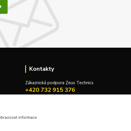
Kontakty
Zákaznická podpora Zeus Technics
+420 732 915 376
(Po-Pá, 8-16 hod.)
info@zeustechnics.cz
obrazovat informace