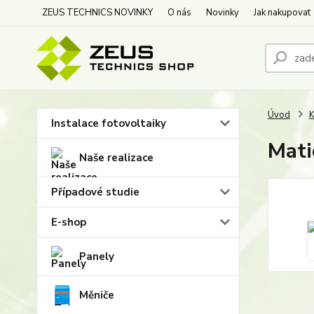
ZEUS TECHNICS NOVINKY
O nás
Novinky
Jak nakupovat
Úvod
K
Instalace fotovoltaiky
Mati
Naše realizace
Případové studie
E-shop
Panely
Měniče