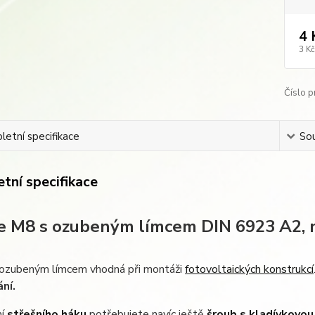
4 
3 Kč
Číslo p
etní specifikace
Sou
tní specifikace
e M8 s ozubeným límcem DIN 6923 A2, 
 ozubeným límcem vhodná při montáži
fotovoltaických konstrukcí
ní.
ní
střešního háku
potřebujete navíc ještě
šroub s kladívkovou