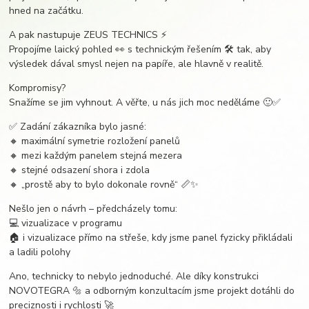
hned na začátku.
A pak nastupuje ZEUS TECHNICS ⚡️
Propojíme laický pohled 👀 s technickým řešením 🛠️ tak, aby
výsledek dával smysl nejen na papíře, ale hlavně v realitě.
Kompromisy?
Snažíme se jim vyhnout. A věřte, u nás jich moc neděláme 🙂✅
✅ Zadání zákazníka bylo jasné:
🔸 maximální symetrie rozložení panelů
🔸 mezi každým panelem stejná mezera
🔸 stejné odsazení shora i zdola
🔸 „prostě aby to bylo dokonale rovně“ 📏✨
Nešlo jen o návrh – předcházely tomu:
💻 vizualizace v programu
🏠 i vizualizace přímo na střeše, kdy jsme panel fyzicky přikládali
a ladili polohy
Ano, technicky to nebylo jednoduché. Ale díky konstrukci
NOVOTEGRA 🔩 a odborným konzultacím jsme projekt dotáhli do
preciznosti i rychlosti 🚀