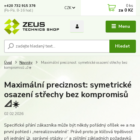
0
ks
+420 732 915 376
CZK
za
0 Kč
(Po-Pá, 8-16 hod.)
Menu
Hledat
Úvod
Novinky
Maximální preciznost: symetrické osazení střechy bez
kompromisů 📐☀️
Maximální preciznost: symetrické
osazení střechy bez kompromisů
📐☀️
02.02.2026
Specifické přání zákazníka může být někdy pořádný oříšek 🥜 a na
první pohled i „nerealizovatelné“. Právě proto je klíčová trpělivost
při jednání 🤝, správné otázky ✅ a zjištění základních požadavků