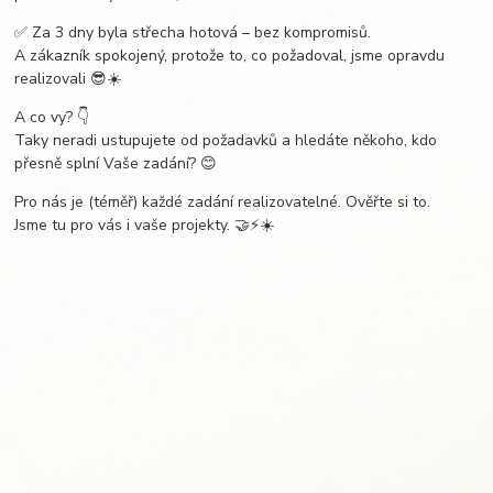
✅ Za 3 dny byla střecha hotová – bez kompromisů.
A zákazník spokojený, protože to, co požadoval, jsme opravdu
realizovali 😎☀️
A co vy? 👇
Taky neradi ustupujete od požadavků a hledáte někoho, kdo
přesně splní Vaše zadání? 😊
Pro nás je (téměř) každé zadání realizovatelné. Ověřte si to.
Jsme tu pro vás i vaše projekty. 🤝⚡️☀️