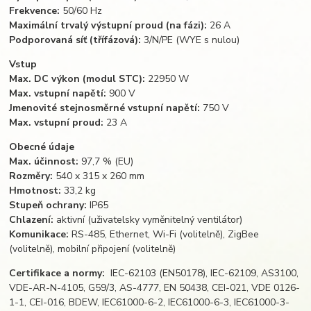
Frekvence:
50/60 Hz
Maximální trvalý výstupní proud (na fázi):
26 A
Podporovaná síť (třífázová):
3/N/PE (WYE s nulou)
Vstup
Max. DC výkon (modul STC):
22950 W
Max. vstupní napětí:
900 V
Jmenovité stejnosměrné vstupní napětí:
750 V
Max. vstupní proud:
23 A
Obecné údaje
Max. účinnost:
97,7 % (EU)
Rozměry:
540 x 315 x 260 mm
Hmotnost:
33,2 kg
Stupeň ochrany:
IP65
Chlazení:
aktivní (uživatelsky vyměnitelný ventilátor)
Komunikace:
RS-485, Ethernet, Wi-Fi (volitelně), ZigBee
(volitelně), mobilní připojení (volitelně)
Certifikace a normy:
IEC-62103 (EN50178), IEC-62109, AS3100,
VDE-AR-N-4105, G59/3, AS-4777, EN 50438, CEI-021, VDE 0126-
1-1, CEI-016, BDEW, IEC61000-6-2, IEC61000-6-3, IEC61000-3-