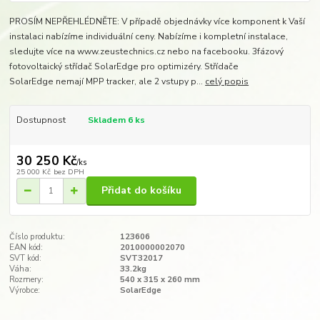
PROSÍM NEPŘEHLÉDNĚTE: V případě objednávky více komponent k Vaší
instalaci nabízíme individuální ceny. Nabízíme i kompletní instalace,
sledujte více na www.zeustechnics.cz nebo na facebooku. 3fázový
fotovoltaický střídač SolarEdge pro optimizéry. Střídače
SolarEdge nemají MPP tracker, ale 2 vstupy p...
celý popis
Dostupnost
Skladem 6 ks
30 250 Kč
/
ks
25 000 Kč
bez DPH
Přidat do košíku
Číslo produktu:
123606
EAN kód:
2010000002070
SVT kód:
SVT32017
Váha:
33.2kg
Rozmery:
540 x 315 x 260 mm​
Výrobce:
SolarEdge