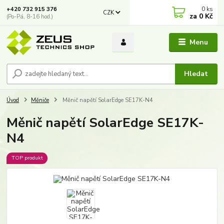
0
ks
+420 732 915 376
CZK
za
0 Kč
(Po-Pá, 8-16 hod.)
Menu
Hledat
Úvod
Měniče
Měnič napětí SolarEdge SE17K-N4
Měnič napětí SolarEdge SE17K-
N4
TOP produkt