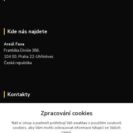
Kde nás najdete
Areál Fasa
Františka Diviše 386,
104 00, Praha 22-Uhříněves
Česká republika
Kontakty
Zákaznická podpora Zeus Technics
+420 732 915 376
Zpracování cookies
(Po-Pá, 8-16 hod.)
Náš e-shop a partneři potřebují Váš
souhlas
s použitím souborů
cookies, aby Vám mohli zobrazovat informace týkající se Vašich
info@zeustechnics.cz
zájmů.