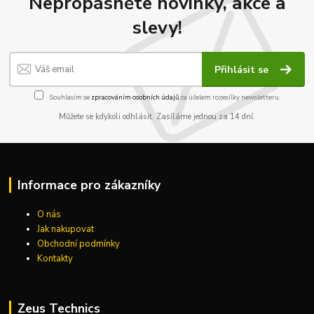
Nepropásněte novinky, akce a
slevy!
Přihlásit se
Souhlasím se
zpracováním osobních údajů
za účelem rozesílky newsletteru.
Můžete se kdykoli odhlásit. Zasíláme jednou za 14 dní.
Informace pro zákazníky
O nás
Jak nakupovat
Obchodní podmínky
Kontakty
Zeus Technics