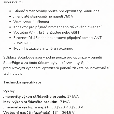
svou kvalitu.
Střídač dimenzovaný pouze pro optimizéry SolarEdge
Jmenovité stejnosměrné napětí 750 V
Velmi vysoká účinnost
Konektor pro přijímač hromadného dálkového ovládání
Volitelně Wi-Fi, brána ZigBee nebo GSM
Ethernet RJ-45 nebo bezdrátové připojení pomocí ANT-
ZBWIFI-KIT
IP65 - Instalace v interiéru i exteriéru
Střídače SolarEdge jsou vhodné pouze pro optimizéry panelů
SolarEdge a za tímto účelem byly také vyvinuty. Spolu s
produktovými výhodami optimizérů panelů získáte nejinovativnější
technologii.
Technická specifikace
Výstup
Jmenovitý výkon střídavého proudu:
17 kVA
Max. výkon střídavého proudu:
17 kVA
Jmenovité výstupní napětí:
380/220; 400/230 V
Výstupní napětí (fáze/nula):
184 - 264,5 V