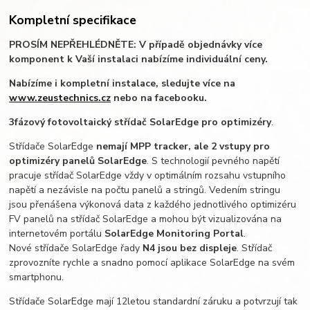
Kompletní specifikace
PROSÍM NEPŘEHLÉDNĚTE: V případě objednávky více
komponent k Vaší instalaci nabízíme individuální ceny.
Nabízíme i kompletní instalace, sledujte více na
www.zeustechnics.cz
nebo na facebooku.
3fázový fotovoltaický střídač SolarEdge pro optimizéry
.
Střídače SolarEdge
nemají MPP tracker, ale 2 vstupy pro
optimizéry panelů SolarEdge
. S technologií pevného napětí
pracuje střídač SolarEdge vždy v optimálním rozsahu vstupního
napětí a nezávisle na počtu panelů a stringů. Vedením stringu
jsou přenášena výkonová data z každého jednotlivého optimizéru
FV panelů na střídač SolarEdge a mohou být vizualizována na
internetovém portálu
SolarEdge Monitoring Portal
.
Nové střídače SolarEdge řady
N4 jsou bez displeje
. Střídač
zprovozníte rychle a snadno pomocí aplikace SolarEdge na svém
smartphonu.
Střídače SolarEdge mají 12letou standardní záruku a potvrzují tak