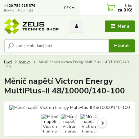
0
ks
+420 732 915 376
CZK
za
0 Kč
(Po-Pá, 8-16 hod.)
Menu
Hledat
Úvod
Měniče
Měnič napětí Victron Energy MultiPlus-II 48/10000/140-
100
Měnič napětí Victron Energy
MultiPlus-II 48/10000/140-100