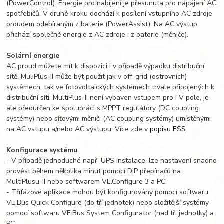
(PowerControl). Energie pro nabíjení je přesunuta pro napájení AC
spotřebičů. V druhé kroku dochází k posílení vstupního AC zdroje
proudem odebíraným z baterie (PowerAssist). Na AC výstup
přichází společně energie z AC zdroje i z baterie (měniče).
Solární energie
AC proud můžete mít k dispozici i v případě výpadku distribuční
sítě. MuliPlus-II může být použit jak v off-grid (ostrovních)
systémech, tak ve fotovoltaických systémech trvale připojených k
distribuční síti. MultiPlus-II není vybaven vstupem pro FV pole, je
ale předurčen ke spolupráci s MPPT regulátory (DC coupling
systémy) nebo síťovými měniči (AC coupling systémy) umístěnými
na AC vstupu a/nebo AC výstupu. Více zde v
popisu ESS
.
Konfigurace systému
- V případě jednoduché např. UPS instalace, lze nastavení snadno
provést během několika minut pomocí DIP přepínačů na
MultiPlusu-II nebo softwarem VE.Configure 3 a PC.
- Třífázové aplikace mohou být konfigurovány pomocí softwaru
VE.Bus Quick Configure (do tří jednotek) nebo složitější systémy
pomocí softwaru VE.Bus System Configurator (nad tři jednotky) a
PC.