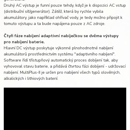
Druhý AC výstup je funní pouze tehdy, když je k dispozici AC vstup
(distribuční síť/generátor). Zátěž, která by rychle vybila
akumulátory, jako například ohřívač vody, je tedy možno připojit k
tomuto výstupu a ta bude napájena pouze z AC zdroje.
Čtyři fáze nabíjení adaptivní nabíječkou se dvěma výstupy
pro nabíjení baterie.
Hlavní DC výstup poskytuje výkonné plnohodnotné nabíjení
akumulátorů prostřednictvím systému "adaptivního nabíjení".
Software řídí třístupňový automatický proces dobíjení tak, aby
vyhovoval stavu baterie, a přidává čtvrtou fázi dobíjení - udržovací
nabíjení. MultiPlus-II je určen pro nabíjení všech typů olověných,
alkalických i lithiových baterií.