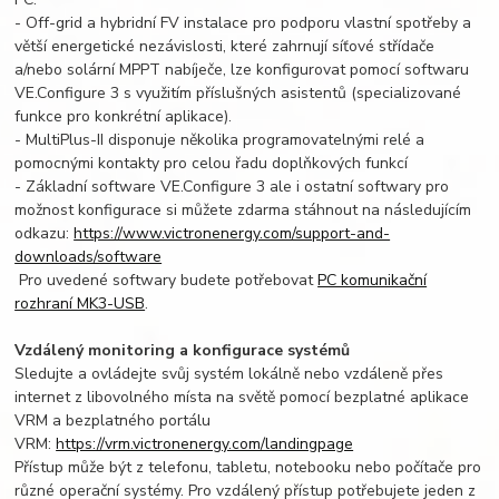
- Off-grid a hybridní FV instalace pro podporu vlastní spotřeby a
větší energetické nezávislosti, které zahrnují síťové střídače
a/nebo solární MPPT nabíječe, lze konfigurovat pomocí softwaru
VE.Configure 3 s využitím příslušných asistentů (specializované
funkce pro konkrétní aplikace).
- MultiPlus-II disponuje několika programovatelnými relé a
pomocnými kontakty pro celou řadu doplňkových funkcí
- Základní software VE.Configure 3 ale i ostatní softwary pro
možnost konfigurace si můžete zdarma stáhnout na následujícím
odkazu:
https://www.victronenergy.com/support-and-
downloads/software
Pro uvedené softwary budete potřebovat
PC komunikační
rozhraní MK3-USB
.
Vzdálený monitoring a konfigurace systémů
Sledujte a ovládejte svůj systém lokálně nebo vzdáleně přes
internet z libovolného místa na světě pomocí bezplatné aplikace
VRM a bezplatného portálu
VRM:
https://vrm.victronenergy.com/landingpage
Přístup může být z telefonu, tabletu, notebooku nebo počítače pro
různé operační systémy. Pro vzdálený přístup potřebujete jeden z