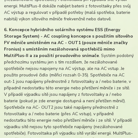
energii. MultiPlus-II dokáže nabíjet baterii z fotovoltaiky přes svůj
AC výstup a regulovat v případě potřeby (malá spotřeba, baterie
nabitá) výkon síťového měniče frekvenčně nebo datově.
6. Koncepce hybridního solárního systému ESS (Energy
Storage System) - AC coupling koncepce s použitím síťového
FV měniče umístěném na AC - OUT1 (pouze měniče značky
Fronius) s umístěním nezálohovaná spotřebičů mimo
MultiPlus-II a za použití proudového snímače
. Systém podobný
předchozímu systému jen s tím rozdílem, že nezálohované
spotřebiče nejsou napojeny na AC výstup, ale na AC vstup. Je
použito proudové čidlo (měřicí rozsah 0-35). Spotřebiče na AC
out-1 jsou napájeny přednostně z fotovoltaiky a / nebo baterie, v
případně nedostatku této energie nebo přetížení měniče i ze sítě.
V případě výpadku sítě jsou napájeny z fotovoltaiky a / nebo
baterie (pokud je zde energie dostupná a není přetížen měnič).
Spotřebiče na AC- OUT2 jsou také napájeny přednostně z
fotovoltaiky a / nebo baterie (přes AC vstup), v případně
nedostatku této energie nebo přetížení měniče i ze sítě. V případě
výpadku sítě nejsou tyto spotřebiče napájeny (nezálohované
spotřebiče). Fotovoltaika při výpadku sítě vyrábí energii. MultiPlus-