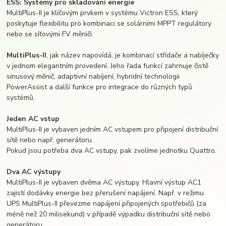
ESS: Systémy pro skladování energie
MultiPlus-II je klíčovým prvkem v systému Victron ESS, který
poskytuje flexibilitu pro kombinaci se solárními MPPT regulátory
nebo se síťovými FV měniči.
MultiPlus-II
, jak název napovídá, je kombinací střídače a nabíječky
v jednom elegantním provedení. Jeho řada funkcí zahrnuje čistě
sinusový měnič, adaptivní nabíjení, hybridní technologii
PowerAssist a další funkce pro integrace do různých typů
systémů.
Jeden AC vstup
MultiPlus-II je vybaven jedním AC vstupem pro připojení distribuční
sítě nebo např. generátoru.
Pokud jsou potřeba dva AC vstupy, pak zvolíme jednotku Quattro.
Dva AC výstupy
MultiPlus-II je vybaven dvěma AC výstupy. Hlavní výstup AC1
zajistí dodávky energie bez přerušení napájení. Např. v režimu
UPS MultiPlus-II převezme napájení připojených spotřebičů (za
méně než 20 milisekund) v případě výpadku distribuční sítě nebo
generátoru.