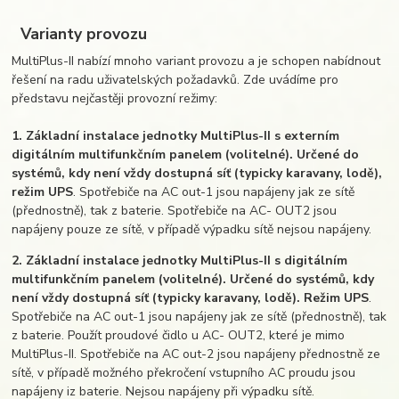
Varianty provozu
MultiPlus-II nabízí mnoho variant provozu a je schopen nabídnout
řešení na radu uživatelských požadavků. Zde uvádíme pro
představu nejčastěji provozní režimy:
1. Základní instalace jednotky MultiPlus-II s externím
digitálním multifunkčním panelem (volitelné). Určené do
systémů, kdy není vždy dostupná síť (typicky karavany, lodě),
režim UPS
. Spotřebiče na AC out-1 jsou napájeny jak ze sítě
(přednostně), tak z baterie. Spotřebiče na AC- OUT2 jsou
napájeny pouze ze sítě, v případě výpadku sítě nejsou napájeny.
2. Základní instalace jednotky MultiPlus-II s digitálním
multifunkčním panelem (volitelné). Určené do systémů, kdy
není vždy dostupná síť (typicky karavany, lodě). Režim UPS
.
Spotřebiče na AC out-1 jsou napájeny jak ze sítě (přednostně), tak
z baterie. Použít proudové čidlo u AC- OUT2, které je mimo
MultiPlus-II. Spotřebiče na AC out-2 jsou napájeny přednostně ze
sítě, v případě možného překročení vstupního AC proudu jsou
napájeny iz baterie. Nejsou napájeny při výpadku sítě.