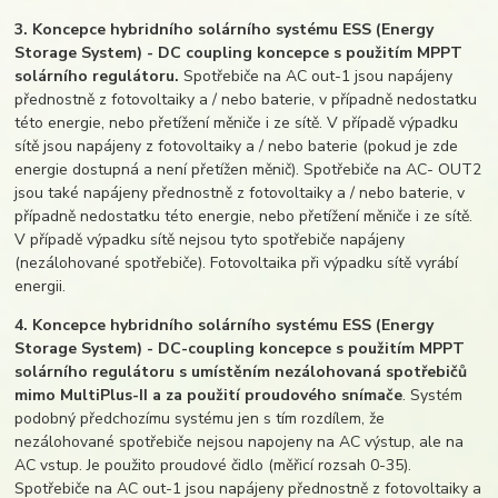
3. Koncepce hybridního solárního systému ESS (Energy
Storage System) - DC coupling koncepce s použitím MPPT
solárního regulátoru.
Spotřebiče na AC out-1 jsou napájeny
přednostně z fotovoltaiky a / nebo baterie, v případně nedostatku
této energie, nebo přetížení měniče i ze sítě. V případě výpadku
sítě jsou napájeny z fotovoltaiky a / nebo baterie (pokud je zde
energie dostupná a není přetížen měnič). Spotřebiče na AC- OUT2
jsou také napájeny přednostně z fotovoltaiky a / nebo baterie, v
případně nedostatku této energie, nebo přetížení měniče i ze sítě.
V případě výpadku sítě nejsou tyto spotřebiče napájeny
(nezálohované spotřebiče). Fotovoltaika při výpadku sítě vyrábí
energii.
4. Koncepce hybridního solárního systému ESS (Energy
Storage System) - DC-coupling koncepce s použitím MPPT
solárního regulátoru s umístěním nezálohovaná spotřebičů
mimo MultiPlus-II a za použití proudového snímače
. Systém
podobný předchozímu systému jen s tím rozdílem, že
nezálohované spotřebiče nejsou napojeny na AC výstup, ale na
AC vstup. Je použito proudové čidlo (měřicí rozsah 0-35).
Spotřebiče na AC out-1 jsou napájeny přednostně z fotovoltaiky a