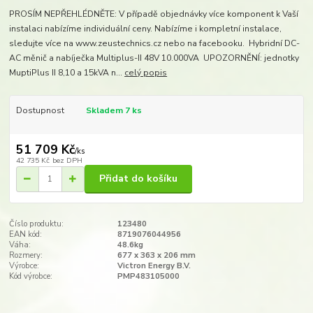
PROSÍM NEPŘEHLÉDNĚTE: V případě objednávky více komponent k Vaší
instalaci nabízíme individuální ceny. Nabízíme i kompletní instalace,
sledujte více na www.zeustechnics.cz nebo na facebooku. Hybridní DC-
AC měnič a nabíječka Multiplus-II 48V 10.000VA UPOZORNĚNÍ: jednotky
MuptiPlus II 8,10 a 15kVA n...
celý popis
Dostupnost
Skladem 7 ks
51 709 Kč
/
ks
42 735 Kč
bez DPH
Přidat do košíku
Číslo produktu:
123480
EAN kód:
8719076044956
Váha:
48.6kg
Rozmery:
677 x 363 x 206 mm​
Výrobce:
Victron Energy B.V.
Kód výrobce:
PMP483105000