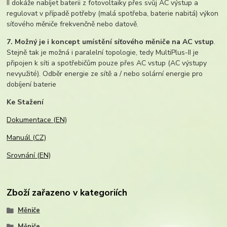
II dokáže nabíjet baterii z fotovoltaiky přes svůj AC výstup a
regulovat v případě potřeby (malá spotřeba, baterie nabitá) výkon
síťového měniče frekvenčně nebo datově.
7. Možný je i koncept umístění síťového měniče na AC vstup
.
Stejně tak je možná i paralelní topologie, tedy MultiPlus-II je
připojen k síti a spotřebičům pouze přes AC vstup (AC výstupy
nevyužité). Odběr energie ze sítě a / nebo solární energie pro
dobíjení baterie
Ke Stažení
Dokumentace (EN)
Manuál (CZ)
Srovnání (EN)
Zboží zařazeno v kategoriích
Měniče
Měniče