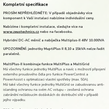
Kompletní specifikace
PROSÍM NEPŘEHLÉDNĚTE: V případě objednávky více
komponent k Vaší instalaci nabízíme individuální ceny.
Nabízíme i kompletní instalace, sledujte více na
www.zeustechnics.cz
nebo na facebooku.
Hybridní DC-AC měnič a nabíječka Multiplus-II 48V 10.000VA
UPOZORNĚNÍ: jednotky MuptiPlus II 8,10 a 15kVA nelze řadit
paralelně.
MultiPlus-II kombinuje funkce MultiPlus a MultiGrid
Má všechny funkce jednotky MultiPlus a navíc s možností připojení
externího proudového čidla pro funkce PowerControl a
PowerAssist s optimalizaci vlastní spotřeby (max. 50A).
Má také všechny funkce jednotky MultiGrid se zabudovanou anti-
islanding ochranou na svém AC vstupu – zesílená ochrana
zabránění nežádoucím dodávkách do distribuční sítě v případě
jejího výpadku.