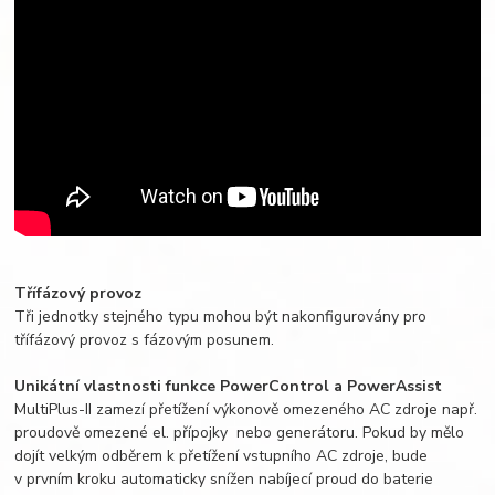
Třífázový provoz
Tři jednotky stejného typu mohou být nakonfigurovány pro
třífázový provoz s fázovým posunem.
Unikátní vlastnosti funkce PowerControl a PowerAssist
MultiPlus-II zamezí přetížení výkonově omezeného AC zdroje např.
proudově omezené el. přípojky nebo generátoru. Pokud by mělo
dojít velkým odběrem k přetížení vstupního AC zdroje, bude
v prvním kroku automaticky snížen nabíjecí proud do baterie