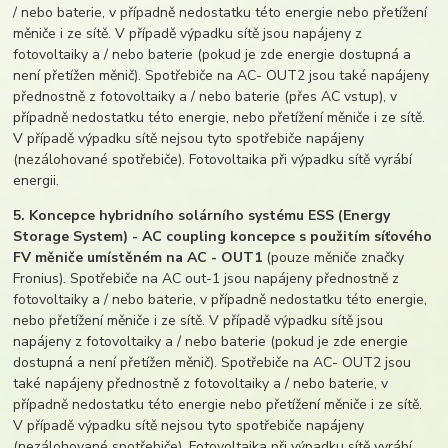
/ nebo baterie, v případně nedostatku této energie nebo přetížení
měniče i ze sítě. V případě výpadku sítě jsou napájeny z
fotovoltaiky a / nebo baterie (pokud je zde energie dostupná a
není přetížen měnič). Spotřebiče na AC- OUT2 jsou také napájeny
přednostně z fotovoltaiky a / nebo baterie (přes AC vstup), v
případně nedostatku této energie, nebo přetížení měniče i ze sítě.
V případě výpadku sítě nejsou tyto spotřebiče napájeny
(nezálohované spotřebiče). Fotovoltaika při výpadku sítě vyrábí
energii.
5. Koncepce hybridního solárního systému ESS (Energy
Storage System) - AC coupling koncepce s použitím síťového
FV měniče umístěném na AC - OUT1
(pouze měniče značky
Fronius). Spotřebiče na AC out-1 jsou napájeny přednostně z
fotovoltaiky a / nebo baterie, v případně nedostatku této energie,
nebo přetížení měniče i ze sítě. V případě výpadku sítě jsou
napájeny z fotovoltaiky a / nebo baterie (pokud je zde energie
dostupná a není přetížen měnič). Spotřebiče na AC- OUT2 jsou
také napájeny přednostně z fotovoltaiky a / nebo baterie, v
případně nedostatku této energie nebo přetížení měniče i ze sítě.
V případě výpadku sítě nejsou tyto spotřebiče napájeny
(nezálohované spotřebiče). Fotovoltaika při výpadku sítě vyrábí