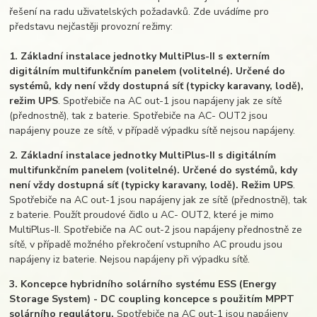
řešení na radu uživatelských požadavků. Zde uvádíme pro
představu nejčastěji provozní režimy:
1. Základní instalace jednotky MultiPlus-II s externím
digitálním multifunkčním panelem (volitelné). Určené do
systémů, kdy není vždy dostupná síť (typicky karavany, lodě),
režim UPS
. Spotřebiče na AC out-1 jsou napájeny jak ze sítě
(přednostně), tak z baterie. Spotřebiče na AC- OUT2 jsou
napájeny pouze ze sítě, v případě výpadku sítě nejsou napájeny.
2. Základní instalace jednotky MultiPlus-II s digitálním
multifunkčním panelem (volitelné). Určené do systémů, kdy
není vždy dostupná síť (typicky karavany, lodě). Režim UPS
.
Spotřebiče na AC out-1 jsou napájeny jak ze sítě (přednostně), tak
z baterie. Použít proudové čidlo u AC- OUT2, které je mimo
MultiPlus-II. Spotřebiče na AC out-2 jsou napájeny přednostně ze
sítě, v případě možného překročení vstupního AC proudu jsou
napájeny iz baterie. Nejsou napájeny při výpadku sítě.
3. Koncepce hybridního solárního systému ESS (Energy
Storage System) - DC coupling koncepce s použitím MPPT
solárního regulátoru.
Spotřebiče na AC out-1 jsou napájeny