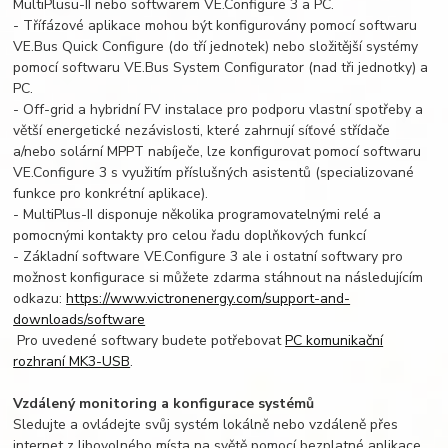
MultiPlusu-II nebo softwarem VE.Configure 3 a PC.
- Třífázové aplikace mohou být konfigurovány pomocí softwaru
VE.Bus Quick Configure (do tří jednotek) nebo složitější systémy
pomocí softwaru VE.Bus System Configurator (nad tři jednotky) a
PC.
- Off-grid a hybridní FV instalace pro podporu vlastní spotřeby a
větší energetické nezávislosti, které zahrnují síťové střídače
a/nebo solární MPPT nabíječe, lze konfigurovat pomocí softwaru
VE.Configure 3 s využitím příslušných asistentů (specializované
funkce pro konkrétní aplikace).
- MultiPlus-II disponuje několika programovatelnými relé a
pomocnými kontakty pro celou řadu doplňkových funkcí
- Základní software VE.Configure 3 ale i ostatní softwary pro
možnost konfigurace si můžete zdarma stáhnout na následujícím
odkazu:
https://www.victronenergy.com/support-and-
downloads/software
Pro uvedené softwary budete potřebovat
PC komunikační
rozhraní MK3-USB
.
Vzdálený monitoring a konfigurace systémů
Sledujte a ovládejte svůj systém lokálně nebo vzdáleně přes
internet z libovolného místa na světě pomocí bezplatné aplikace