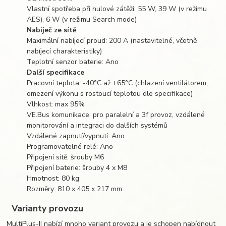
Vlastní spotřeba při nulové zátěži: 55 W, 39 W (v režimu
AES), 6 W (v režimu Search mode)
Nabíječ ze sítě
Maximální nabíjecí proud: 200 A (nastavitelné, včetně
nabíjecí charakteristiky)
Teplotní senzor baterie: Ano
Další specifikace
Pracovní teplota: -40°C až +65°C (chlazení ventilátorem,
omezení výkonu s rostoucí teplotou dle specifikace)
Vlhkost: max 95%
VE.Bus komunikace: pro paralelní a 3f provoz, vzdálené
monitorování a integraci do dalších systémů
Vzdálené zapnutí/vypnutí: Ano
Programovatelné relé: Ano
Připojení sítě: šrouby M6
Připojení baterie: šrouby 4 x M8
Hmotnost: 80 kg
Rozměry: 810 x 405 x 217 mm
Varianty provozu
MultiPlus-II nabízí mnoho variant provozu a je schopen nabídnout