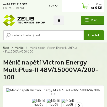
0
ks
+420 732 915 376
CZK
za
0 Kč
(Po-Pá, 8-16 hod.)
Menu
Hledat
Úvod
Měniče
Měnič napětí Victron Energy MultiPlus-II
48V/15000VA/200-100
Měnič napětí Victron Energy
MultiPlus-II 48V/15000VA/200-
100