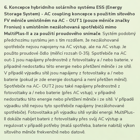
6. Koncepce hybridního solárního systému ESS (Energy
Storage System) - AC coupling koncepce s použitím síťového
FV měniče umístěném na AC - OUT1 (pouze měniče značky
Fronius) s umístěním nezálohovaná spotřebičů mimo
MultiPlus-II a za použití proudového snímače
. Systém podobný
předchozímu systému jen s tím rozdílem, že nezálohované
spotřebiče nejsou napojeny na AC výstup, ale na AC vstup. Je
použito proudové čidlo (měřicí rozsah 0-35). Spotřebiče na AC
out-1 jsou napájeny přednostně z fotovoltaiky a / nebo baterie, v
případně nedostatku této energie nebo přetížení měniče i ze sítě.
V případě výpadku sítě jsou napájeny z fotovoltaiky a / nebo
baterie (pokud je zde energie dostupná a není přetížen měnič).
Spotřebiče na AC- OUT2 jsou také napájeny přednostně z
fotovoltaiky a / nebo baterie (přes AC vstup), v případně
nedostatku této energie nebo přetížení měniče i ze sítě. V případě
výpadku sítě nejsou tyto spotřebiče napájeny (nezálohované
spotřebiče). Fotovoltaika při výpadku sítě vyrábí energii. MultiPlus-
II dokáže nabíjet baterii z fotovoltaiky přes svůj AC výstup a
regulovat v případě potřeby (malá spotřeba, baterie nabitá) výkon
síťového měniče frekvenčně nebo datově.