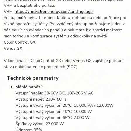
VRM a bezplatného portálu
VRM:
https://vrm.victronenergy.com/landingpage
Přístup může být z telefonu, tabletu, notebooku nebo počítače pro
různé operační systémy. Pro vzdálený přístup potřebujete jeden z
následujících ovládacích panelů a pak máte k dispozici možnost
monitoringu a konfigurace systému odkudkoliv na světě:
Color Control GX
Venus GX
V kombinaci s ColorControl GX nebo VEnus GX zajišťuje počítání
stavu nabití baterie v procentech (SOC)
Technické parametry
Měnič napětí:
Vstupní napětí: 38-66V DC, 187-265 V AC
Výstupní napětí 230V 50Hz
Výstupní trvalý výkon při 25°C: 15.000 VA / 12.000W
Výstupní trvalý výkon při 40°C: 10.000 W
Výstupní trvalý výkon při 65°C: 7.000 W
Špičkový výkon: 27.000 W
Účinnost: 95%