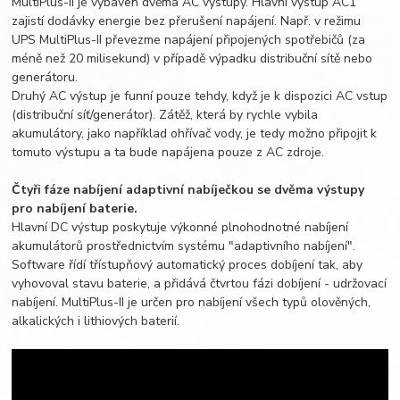
MultiPlus-II je vybaven dvěma AC výstupy. Hlavní výstup AC1
zajistí dodávky energie bez přerušení napájení. Např. v režimu
UPS MultiPlus-II převezme napájení připojených spotřebičů (za
méně než 20 milisekund) v případě výpadku distribuční sítě nebo
generátoru.
Druhý AC výstup je funní pouze tehdy, když je k dispozici AC vstup
(distribuční síť/generátor). Zátěž, která by rychle vybila
akumulátory, jako například ohřívač vody, je tedy možno připojit k
tomuto výstupu a ta bude napájena pouze z AC zdroje.
Čtyři fáze nabíjení adaptivní nabíječkou se dvěma výstupy
pro nabíjení baterie.
Hlavní DC výstup poskytuje výkonné plnohodnotné nabíjení
akumulátorů prostřednictvím systému "adaptivního nabíjení".
Software řídí třístupňový automatický proces dobíjení tak, aby
vyhovoval stavu baterie, a přidává čtvrtou fázi dobíjení - udržovací
nabíjení. MultiPlus-II je určen pro nabíjení všech typů olověných,
alkalických i lithiových baterií.