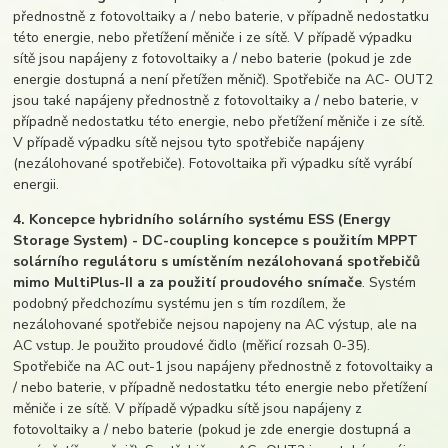
přednostně z fotovoltaiky a / nebo baterie, v případně nedostatku
této energie, nebo přetížení měniče i ze sítě. V případě výpadku
sítě jsou napájeny z fotovoltaiky a / nebo baterie (pokud je zde
energie dostupná a není přetížen měnič). Spotřebiče na AC- OUT2
jsou také napájeny přednostně z fotovoltaiky a / nebo baterie, v
případně nedostatku této energie, nebo přetížení měniče i ze sítě.
V případě výpadku sítě nejsou tyto spotřebiče napájeny
(nezálohované spotřebiče). Fotovoltaika při výpadku sítě vyrábí
energii.
4. Koncepce hybridního solárního systému ESS (Energy
Storage System) - DC-coupling koncepce s použitím MPPT
solárního regulátoru s umístěním nezálohovaná spotřebičů
mimo MultiPlus-II a za použití proudového snímače
. Systém
podobný předchozímu systému jen s tím rozdílem, že
nezálohované spotřebiče nejsou napojeny na AC výstup, ale na
AC vstup. Je použito proudové čidlo (měřicí rozsah 0-35).
Spotřebiče na AC out-1 jsou napájeny přednostně z fotovoltaiky a
/ nebo baterie, v případně nedostatku této energie nebo přetížení
měniče i ze sítě. V případě výpadku sítě jsou napájeny z
fotovoltaiky a / nebo baterie (pokud je zde energie dostupná a