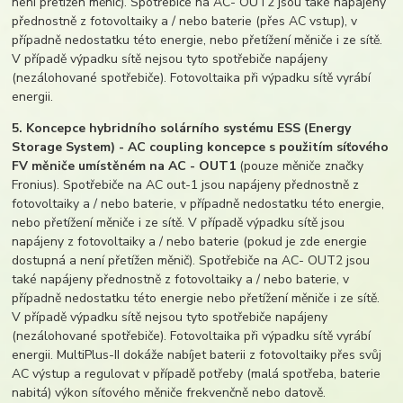
není přetížen měnič). Spotřebiče na AC- OUT2 jsou také napájeny
přednostně z fotovoltaiky a / nebo baterie (přes AC vstup), v
případně nedostatku této energie, nebo přetížení měniče i ze sítě.
V případě výpadku sítě nejsou tyto spotřebiče napájeny
(nezálohované spotřebiče). Fotovoltaika při výpadku sítě vyrábí
energii.
5. Koncepce hybridního solárního systému ESS (Energy
Storage System) - AC coupling koncepce s použitím síťového
FV měniče umístěném na AC - OUT1
(pouze měniče značky
Fronius). Spotřebiče na AC out-1 jsou napájeny přednostně z
fotovoltaiky a / nebo baterie, v případně nedostatku této energie,
nebo přetížení měniče i ze sítě. V případě výpadku sítě jsou
napájeny z fotovoltaiky a / nebo baterie (pokud je zde energie
dostupná a není přetížen měnič). Spotřebiče na AC- OUT2 jsou
také napájeny přednostně z fotovoltaiky a / nebo baterie, v
případně nedostatku této energie nebo přetížení měniče i ze sítě.
V případě výpadku sítě nejsou tyto spotřebiče napájeny
(nezálohované spotřebiče). Fotovoltaika při výpadku sítě vyrábí
energii. MultiPlus-II dokáže nabíjet baterii z fotovoltaiky přes svůj
AC výstup a regulovat v případě potřeby (malá spotřeba, baterie
nabitá) výkon síťového měniče frekvenčně nebo datově.