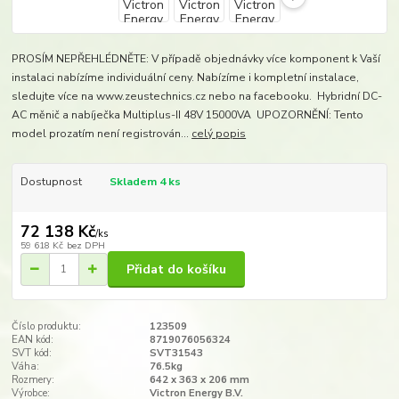
PROSÍM NEPŘEHLÉDNĚTE: V případě objednávky více komponent k Vaší
instalaci nabízíme individuální ceny. Nabízíme i kompletní instalace,
sledujte více na www.zeustechnics.cz nebo na facebooku. Hybridní DC-
AC měnič a nabíječka Multiplus-II 48V 15000VA UPOZORNĚNÍ: Tento
model prozatím není registrován...
celý popis
Dostupnost
Skladem 4 ks
72 138 Kč
/
ks
59 618 Kč
bez DPH
Přidat do košíku
Číslo produktu:
123509
EAN kód:
8719076056324
SVT kód:
SVT31543
Váha:
76.5kg
Rozmery:
642 x 363 x 206 mm​
Výrobce:
Victron Energy B.V.