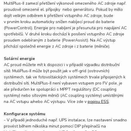
MultiPlus-II zamezí přetížení výkonově omezeného AC zdroje např.
proudově omezené el. přípojky nebo generátoru. Pokud by mělo
dojít velkým odběrem k přetížení vstupního AC zdroje, bude
v prvním kroku automaticky snížen nabíjecí proud do baterie
(PowerControl). Energie pro nabíjení je přesunuta pro napájení AC
spotřebičů. V druhé kroku dochází k posílení vstupního AC zdroje
proudem odebíraným z baterie (PowerAssist). Na AC výstup
přichází společně energie z AC zdroje i z baterie (měniče).
Solární energie
AC proud můžete mít k dispozici i v případě výpadku distribuční
sítě. MuliPlus-II může být použit jak v off-grid (ostrovních)
systémech, tak ve fotovoltaických systémech trvale připojených k
distribuční síti. MultiPlus-II není vybaven vstupem pro FV pole, je
ale předurčen ke spolupráci s MPPT regulátory (DC coupling
systémy) nebo síťovými měniči (AC coupling systémy) umístěnými
na AC vstupu a/nebo AC výstupu. Více zde v
popisu ESS
.
Konfigurace systému
- V případě jednoduché např. UPS instalace, lze nastavení snadno
provést během několika minut pomocí DIP přepínačů na