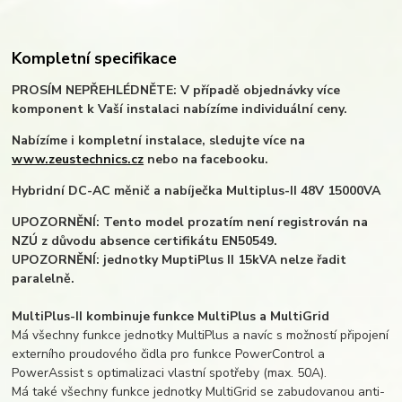
Kompletní specifikace
PROSÍM NEPŘEHLÉDNĚTE: V případě objednávky více
komponent k Vaší instalaci nabízíme individuální ceny.
Nabízíme i kompletní instalace, sledujte více na
www.zeustechnics.cz
nebo na facebooku.
Hybridní DC-AC měnič a nabíječka Multiplus-II 48V 15000VA
UPOZORNĚNÍ: Tento model prozatím není registrován na
NZÚ z důvodu absence certifikátu EN50549.
UPOZORNĚNÍ: jednotky MuptiPlus II 15kVA nelze řadit
paralelně.
MultiPlus-II kombinuje funkce MultiPlus a MultiGrid
Má všechny funkce jednotky MultiPlus a navíc s možností připojení
externího proudového čidla pro funkce PowerControl a
PowerAssist s optimalizaci vlastní spotřeby (max. 50A).
Má také všechny funkce jednotky MultiGrid se zabudovanou anti-