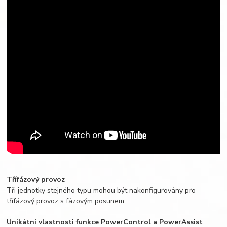
Třífázový provoz
Tři jednotky stejného typu mohou být nakonfigurovány pro
třífázový provoz s fázovým posunem.
Unikátní vlastnosti funkce PowerControl a PowerAssist