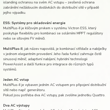
islanding ochranou na svém AC vstupu – zesílená ochrana
zabránění nežádoucím dodávkách do distribuční sítě v případě
jejího výpadku.
ESS: Systémy pro skladování energie
MultiPlus-II je klíčovým prvkem v systému Victron ESS, který
poskytuje flexibilitu pro kombinaci se solárními MPPT regulátory
nebo se síťovými FV měniči.
MultiPlus-II
, jak název napovídá, je kombinací střídače a nabíječky
v jednom elegantním provedení. Jeho řada funkcí zahrnuje čistě
sinusový měnič, adaptivní nabíjení, hybridní technologii
PowerAssist a další funkce pro integrace do různých typů
systémů.
Jeden AC vstup
MultiPlus-II je vybaven jedním AC vstupem pro připojení distribuční
sítě nebo např. generátoru.
Pokud jsou potřeba dva AC vstupy, pak zvolíme jednotku Quattro.
Dva AC výstupy