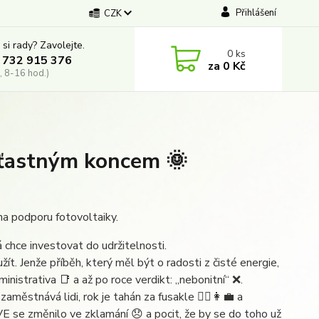
Přihlášení
CZK
 si rady? Zavolejte.
0
ks
 732 915 376
za
0 Kč
, 8-16 hod.)
ťastným koncem 🌞
a podporu fotovoltaiky.
 chce investovat do udržitelnosti.
ít. Jenže příběh, který měl být o radosti z čisté energie,
nistrativa 📑 a až po roce verdikt: „nebonitní“ ❌.
zaměstnává lidi, rok je tahán za fusakle 👷‍♂️👩‍💼 a
 se změnilo ve zklamání 😞 a pocit, že by se do toho už