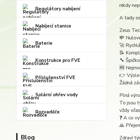
nikdy nep
Regulátory nabíjení
A tady se
Nabíjecí stanice
Zeus Tech
💸 Nulové
Baterie
🚀 Rychl
📝 Komple
🔧 Špičk
Konstrukce pro FVE
🆕 Nejmod
👉 Výsle
Příslušenství FVE
Žádná záv
Solární ohřev vody
Plná výro
To jsou t
vždy včas
Rozvaděče
❓ A co vy
🙏 Přejem
Blog
Zdraví 