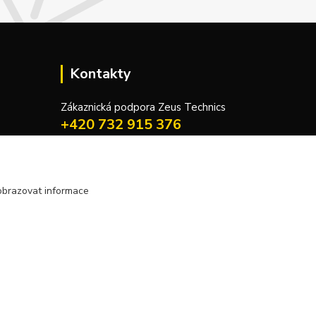
Kontakty
Zákaznická podpora Zeus Technics
+420 732 915 376
(Po-Pá, 8-16 hod.)
info@zeustechnics.cz
obrazovat informace
Vytvořeno na
Eshop-rychle.cz