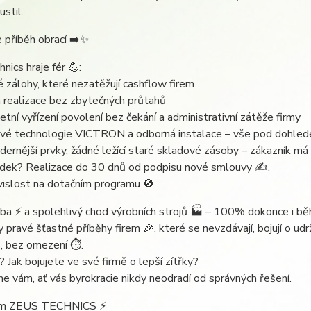
ustil.
 příběh obrací ➡️✨
nics hraje fér 💪:
 zálohy, které nezatěžují cashflow firem
á realizace bez zbytečných průtahů
tní vyřízení povolení bez čekání a administrativní zátěže firmy
ové technologie VICTRON a odborná instalace – vše pod dohled
ernější prvky, žádné ležící staré skladové zásoby – zákazník má 
dek? Realizace do 30 dnů od podpisu nové smlouvy ✍️.
islost na dotačním programu 🚫.
ba ⚡ a spolehlivý chod výrobních strojů 🏭 – 100% dokonce i běh
y pravé šťastné příběhy firem 🎉, které se nevzdávají, bojují o 
, bez omezení ⏱️.
? Jak bojujete ve své firmě o lepší zítřky?
e vám, ať vás byrokracie nikdy neodradí od správných řešení.
tým ZEUS TECHNICS ⚡