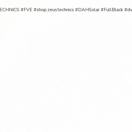
CHNICS #FVE #shop.zeustechnics #DAHSolar #FullBlack #d