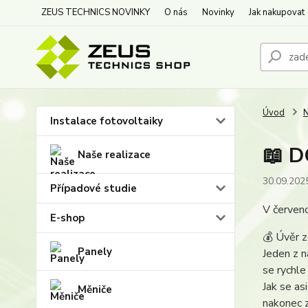
ZEUS TECHNICS NOVINKY
O nás
Novinky
Jak nakupovat
Úvod
N
Instalace fotovoltaiky
📖 D
Naše realizace
30.09.202
Případové studie
V červenc
E-shop
💰 Úvěr z
Panely
Jeden z n
se rychle
Jak se asi
Měniče
nakonec z