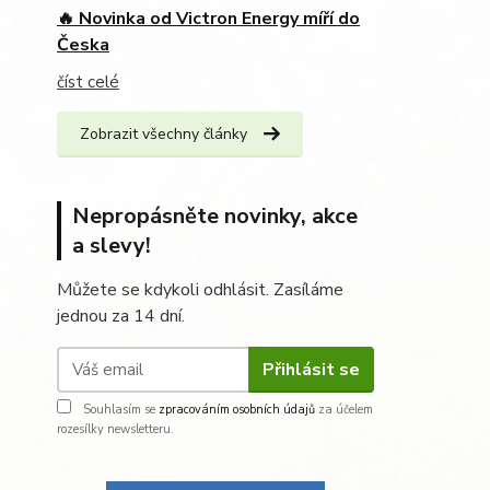
🔥 Novinka od Victron Energy míří do
Česka
číst celé
Zobrazit všechny články
Nepropásněte novinky, akce
a slevy!
Můžete se kdykoli odhlásit. Zasíláme
jednou za 14 dní.
Přihlásit se
Souhlasím se
zpracováním osobních údajů
za účelem
rozesílky newsletteru.