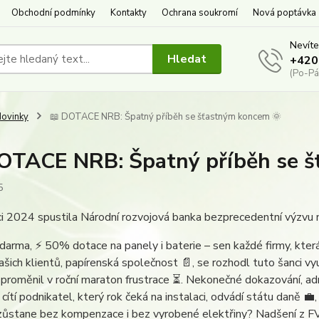
Obchodní podmínky
Kontakty
Ochrana soukromí
Nová poptávka
Nevíte
Hledat
+420
(Po-Pá
ovinky
📖 DOTACE NRB: Špatný příběh se šťastným koncem 🌞
OTACE NRB: Špatný příběh se š
5
i 2024 spustila Národní rozvojová banka bezprecedentní výzvu n
darma, ⚡ 50% dotace na panely i baterie – sen každé firmy, která
ašich klientů, papírenská společnost 📄, se rozhodl tuto šanci využ
 proměnil v roční maraton frustrace ⏳. Nekonečné dokazování, admi
 cítí podnikatel, který rok čeká na instalaci, odvádí státu daně 💼, 
ůstane bez kompenzace i bez vyrobené elektřiny? Nadšení z FVE