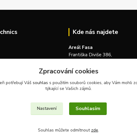
chnics
Kde nás najdete
Areál Fasa
Františka Diviše 386,
104 00, Praha 22-Uhříněves
Zpracování cookies
Česká republika
eři potřebují Váš
souhlas
s použitím souborů cookies, aby Vám mohli z
týkající se Vašich zájmů.
Souhlasím
Nastavení
Souhlas můžete odmítnout
zde
.