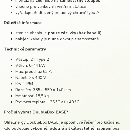
montáž na
zeď
nebo na
samostatný sloupek
vhodné pro venkovní i vnitřní instalace
vyžaduje předřazený proudový chránič typu A
Důležité informace
stanice obsahuje
pouze zásuvky (bez kabelů)
nabíjecí kabely je nutné dokoupit samostatně
Technické parametry
Výstup: 2× Type 2
Výkon: 0–44 kW
Max. proud: až 63 A
Napětí: 3× 400 V
Krytí: IP54
Rozměry: 385 × 550 × 140 mm
Hmotnost: 18,5 kg
Provozní teplota: −25 °C až +40 °C
Proč si vybrat DoubleBox BASE?
OlifeEnergy DoubleBox BASE je spolehlivé řešení pro každého,
kdo potřebuje
výkonné, odolné a škálovatelné nabíjení
bez