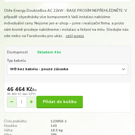
Olife Energy DoubleBox AC 22kW - BASE PROSÍM NEPŘEHLÉDNĚTE: V
případě objednávky více komponent k Vaší instalaci nabízíme
individuální ceny. Nejsme jen e-shop – jsme i realizační firma, a proto
vám kromě prodeje nabídneme i instalaci a řešení na míru. Sledujte nás
zde nebo na Facebooku pro ukáz...
celý popis
Dostupnost
Skladem 4 ks
Typ kabelu
46 464 Kč
/
ks
38 400 Kč
bez DPH
Přidat do košíku
Číslo produktu:
123856-1
hloubka:
140
Váha:
18.5 kg
šířka:
385