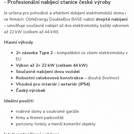
-
Profesionální nabíjecí stanice české výroby
Je určena pro pohodlné a efektivní dobíjení elektromobilů doma i
ve firmách. OlifeEnergy DoubleBox BASE nabízí
dvojité nabíjení
– umožňuje současně nabíjet až dva elektromobily, každý výkonem
až 22 kW (celkem až 44 kW).
Hlavní výhody
2× zásuvka Type 2
– kompatibilní se všemi elektromobily v
EU
Výkon až 2× 22 kW (celkem 44 kW)
Současné nabíjení dvou vozidel
Robustní celokovová konstrukce
– dlouhá životnost
Vhodné pro interiér i exteriér (IP54)
Český výrobek
Ideální použití
rodinné domy a soukromé garáže
firmy a firemní parkoviště
penziony, hotely a menší komerční objekty