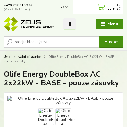
0
ks
+420 732 915 376
CZK
za
0 Kč
(Po-Pá, 8-16 hod.)
Menu
Hledat
Úvod
Nabíjecí stanice
Olife Energy DoubleBox AC 2x22kW - BASE -
pouze zásuvky
Olife Energy DoubleBox AC
2x22kW - BASE - pouze zásuvky