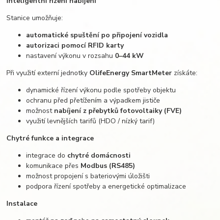
Inteligentní řízení nabíjení
Stanice umožňuje:
automatické spuštění po připojení vozidla
autorizaci pomocí RFID karty
nastavení výkonu v rozsahu
0–44 kW
Při využití externí jednotky
OlifeEnergy SmartMeter
získáte:
dynamické řízení výkonu podle spotřeby objektu
ochranu před přetížením a výpadkem jističe
možnost
nabíjení z přebytků fotovoltaiky (FVE)
využití levnějších tarifů (HDO / nízký tarif)
Chytré funkce a integrace
integrace do
chytré domácnosti
komunikace přes
Modbus (RS485)
možnost propojení s bateriovými úložišti
podpora řízení spotřeby a energetické optimalizace
Instalace