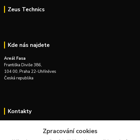
Zeus Technics
Kde nás najdete
Areál Fasa
Františka Diviše 386,
104 00, Praha 22-Uhříněves
Česká republika
Kontakty
Zákaznická podpora Zeus Technics
+420 732 915 376
Zpracování cookies
(Po-Pá, 8-16 hod.)