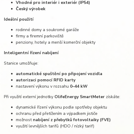
Vhodné pro interiér i exteriér (IP54)
Český výrobek
Ideální použití
rodinné domy a soukromé garáže
firmy a firemní parkoviště
penziony, hotely a menší komerční objekty
Inteligentní řízení nabíjení
Stanice umožňuje:
automatické spuštění po připojení vozidla
autorizaci pomocí RFID karty
nastavení výkonu v rozsahu
0–44 kW
Při využití externí jednotky
OlifeEnergy SmartMeter
získáte:
dynamické řízení výkonu podle spotřeby objektu
ochranu před přetížením a výpadkem jističe
možnost
nabíjení z přebytků fotovoltaiky (FVE)
využití levnějších tarifů (HDO / nízký tarif)