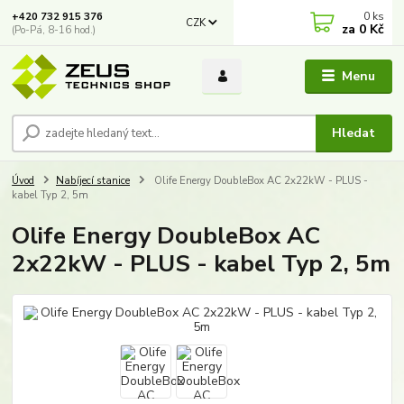
0
ks
+420 732 915 376
CZK
za
0 Kč
(Po-Pá, 8-16 hod.)
Menu
Hledat
Úvod
Nabíjecí stanice
Olife Energy DoubleBox AC 2x22kW - PLUS -
kabel Typ 2, 5m
Olife Energy DoubleBox AC
2x22kW - PLUS - kabel Typ 2, 5m