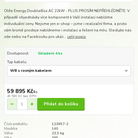
Olife Energy DoubleBox AC 22kW - PLUS PROSÍM NEPŘEHLÉDNĚTE: V
případě objednávky více komponent k Vaší instalaci nabízíme
individuální ceny. Nejsme jen e-shop – jsme i realizační firma, a proto
vám kromě prodeje nabídneme i instalaci a řešení na míru. Sledujte nás
zde nebo na Facebooku pro ukáz...
celý popis
Dostupnost
Skladem 4 ks
Typ kabelu
59 895 Kč
/
ks
49 500 Kč
bez DPH
Přidat do košíku
Číslo produktu:
123857-2
hloubka:
140
Váha:
23.5 kg
šířka:
385