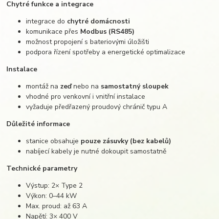
Chytré funkce a integrace
integrace do
chytré domácnosti
komunikace přes
Modbus (RS485)
možnost propojení s bateriovými úložišti
podpora řízení spotřeby a energetické optimalizace
Instalace
montáž na
zeď
nebo na
samostatný sloupek
vhodné pro venkovní i vnitřní instalace
vyžaduje předřazený proudový chránič typu A
Důležité informace
stanice obsahuje
pouze zásuvky (bez kabelů)
nabíjecí kabely je nutné dokoupit samostatně
Technické parametry
Výstup: 2× Type 2
Výkon: 0–44 kW
Max. proud: až 63 A
Napětí: 3× 400 V