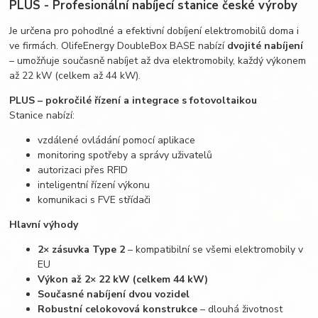
PLUS
-
Profesionální nabíjecí stanice české výroby
Je určena pro pohodlné a efektivní dobíjení elektromobilů doma i
ve firmách. OlifeEnergy DoubleBox BASE nabízí
dvojité nabíjení
– umožňuje současně nabíjet až dva elektromobily, každý výkonem
až 22 kW (celkem až 44 kW).
PLUS – pokročilé řízení a integrace s fotovoltaikou
Stanice nabízí:
vzdálené ovládání pomocí aplikace
monitoring spotřeby a správy uživatelů
autorizaci přes RFID
inteligentní řízení výkonu
komunikaci s FVE střídači
Hlavní výhody
2× zásuvka Type 2
– kompatibilní se všemi elektromobily v
EU
Výkon až 2× 22 kW (celkem 44 kW)
Současné nabíjení dvou vozidel
Robustní celokovová konstrukce
– dlouhá životnost