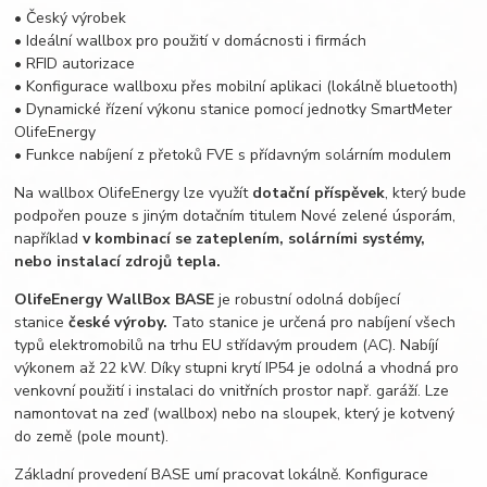
• Český výrobek
• Ideální wallbox pro použití v domácnosti i firmách
•
RFID
autorizace
• Konfigurace wallboxu přes mobilní aplikaci (lokálně bluetooth)
• Dynamické řízení výkonu stanice pomocí jednotky SmartMeter
OlifeEnergy
• Funkce nabíjení z přetoků FVE s přídavným solárním modulem
Na wallbox OlifeEnergy lze využít
d
otační příspěvek
, který bude
podpořen pouze s jiným dotačním titulem Nové zelené úsporám,
například
v kombinací se zateplením, solárními systémy,
nebo instalací zdrojů tepla.
OlifeEnergy WallBox BASE
je robustní odolná dobíjecí
stanice
české výroby.
Tato stanice je určená pro nabíjení všech
typů
elektromobilů
na trhu EU střídavým proudem (AC). Nabíjí
výkonem až 22 kW. Díky stupni krytí IP54 je odolná a vhodná pro
venkovní použití i instalaci do vnitřních prostor např. garáží. Lze
namontovat na zeď (wallbox) nebo na sloupek, který je kotvený
do země (pole mount).
Základní provedení BASE umí pracovat lokálně. Konfigurace