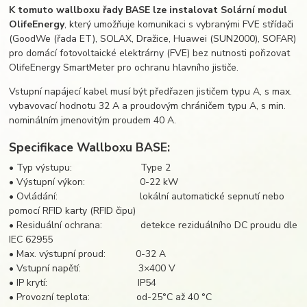
K tomuto wallboxu řady BASE lze instalovat Solární modul
OlifeEnergy
, který umožňuje komunikaci s vybranými FVE střídači
(GoodWe (řada ET), SOLAX, Dražice, Huawei (SUN2000), SOFAR)
pro domácí fotovoltaické elektrárny (FVE) bez nutnosti pořizovat
OlifeEnergy SmartMeter pro ochranu hlavního jističe.
Vstupní napájecí kabel musí být předřazen jističem typu A, s max.
vybavovací hodnotu 32 A a proudovým chráničem typu A, s min.
nominálním jmenovitým proudem 40 A.
Specifikace Wallboxu BASE:
• Typ výstupu: Type 2
• Výstupní výkon: 0-22 kW
• Ovládání: lokální automatické sepnutí nebo
pomocí
RFID
karty (
RFID
čipu)
• Residuální ochrana: detekce reziduálního DC proudu dle
IEC 62955
• Max. výstupní proud: 0-32 A
• Vstupní napětí: 3×400 V
• IP krytí: IP54
• Provozní teplota: od-25°C až 40 °C