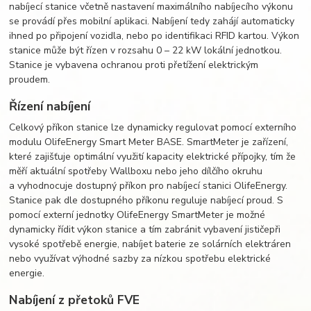
nabíjecí stanice včetně nastavení maximálního nabíjecího výkonu
se provádí přes mobilní aplikaci. Nabíjení tedy zahájí automaticky
ihned po připojení vozidla, nebo po identifikaci
RFID
kartou. Výkon
stanice může být řízen v rozsahu 0 – 22 kW lokální jednotkou.
Stanice je vybavena ochranou proti přetížení elektrickým
proudem.
Řízení nabíjení
Celkový příkon stanice lze dynamicky regulovat pomocí externího
modulu OlifeEnergy Smart Meter BASE. SmartMeter je zařízení,
které zajišťuje optimální využití kapacity elektrické přípojky, tím že
měří aktuální spotřeby Wallboxu nebo jeho dílčího okruhu
a vyhodnocuje dostupný příkon pro nabíjecí stanici OlifeEnergy.
Stanice pak dle dostupného příkonu reguluje nabíjecí proud. S
pomocí externí jednotky OlifeEnergy SmartMeter je možné
dynamicky řídit výkon stanice a tím zabránit vybavení jističepři
vysoké spotřebě energie, nabíjet baterie ze solárních elektráren
nebo využívat výhodné sazby za nízkou spotřebu elektrické
energie.
Nabíjení z přetoků FVE