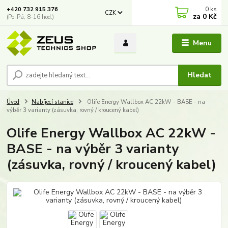
0
ks
+420 732 915 376
CZK
za
0 Kč
(Po-Pá, 8-16 hod.)
Menu
Hledat
Úvod
Nabíjecí stanice
Olife Energy Wallbox AC 22kW - BASE - na
výběr 3 varianty (zásuvka, rovný / kroucený kabel)
Olife Energy Wallbox AC 22kW -
BASE - na výběr 3 varianty
(zásuvka, rovný / kroucený kabel)