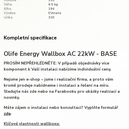
hloubka:
120
Váha:
6.5 kg
šířka:
194
Výrobce:
EVmate
výška:
320
Kompletní specifikace
Olife Energy Wallbox AC 22kW - BASE
PROSÍM NEPŘEHLÉDNĚTE: V případě objednávky více
komponent k Vaší instalaci nabízíme individuální ceny.
Nejsme jen e-shop – jsme i realizační firma, a proto vám
kromě prodeje nabídneme i instalaci a řešení na míru.
Sledujte nás zde nebo na Facebooku pro ukázky realizací a
novinky.
Máte zájem o instalaci nebo konzultaci? Vyplňte formulář
zde
.
Klíčové vlastnosti wallboxu: