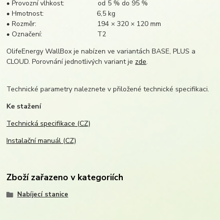
• Provozní vlhkost: od 5 % do 95 %
• Hmotnost: 6,5 kg
• Rozměr: 194 × 320 × 120 mm
• Označení: T2
OlifeEnergy WallBox je nabízen ve variantách BASE, PLUS a
CLOUD. Porovnání jednotlivých variant je
zde
.
Technické parametry naleznete v přiložené technické specifikaci.
Ke stažení
Technická specifikace (CZ)
Instalační manuál (CZ)
Zboží zařazeno v kategoriích
Nabíjecí stanice