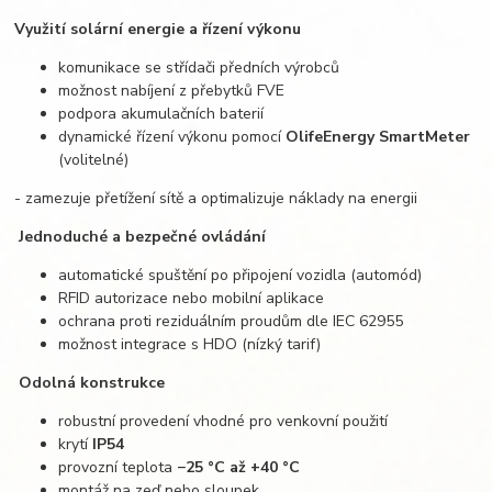
Využití solární energie a řízení výkonu
komunikace se střídači předních výrobců
možnost nabíjení z přebytků FVE
podpora akumulačních baterií
dynamické řízení výkonu pomocí
OlifeEnergy SmartMeter
(volitelné)
- zamezuje přetížení sítě a optimalizuje náklady na energii
Jednoduché a bezpečné ovládání
automatické spuštění po připojení vozidla (automód)
RFID autorizace nebo mobilní aplikace
ochrana proti reziduálním proudům dle IEC 62955
možnost integrace s HDO (nízký tarif)
Odolná konstrukce
robustní provedení vhodné pro venkovní použití
krytí
IP54
provozní teplota
−25 °C až +40 °C
montáž na zeď nebo sloupek