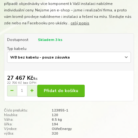
případě objednávky více komponent k Vaší instalaci nabízíme
individuální ceny. Nejsme jen e-shop – jsme i realizační firma, a proto
vám kromě prodeje nabídneme i instalaci a řešení na míru. Sledujte nás
zde nebo na Facebooku pro ukázky...
celý popis
Dostupnost
Skladem 3 ks
Typ kabelu
27 467 Kč
/
ks
22 700 Kč
bez DPH
Přidat do košíku
Číslo produktu:
123855-1
hloubka:
120
Váha:
6.5 kg
šířka:
194
Výrobce:
OlifeEnergy
výška:
320