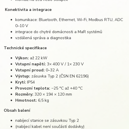
Konektivita a integrace
komunikace: Bluetooth, Ethernet, Wi-Fi, Modbus RTU, ADC
0–10 V
integrace do chytré domácnosti a MaR systémů
vzdálená správa a diagnostika
Technické specifikace
Výkon:
až 22 kW
Vstupní napětí:
3× 400 V / 1× 230 V
Vstupní proud:
0–32 A
Výstup:
zásuvka Typ 2 (ČSN EN 62196)
Krytí:
IP54
Provozní teplota:
−25 °C až +40 °C
Rozměry:
320 × 194 × 120 mm
Hmotnost:
6,5 kg
Obsah balení
nabíjecí stanice se zásuvkou Typ 2
(nabíjecí kabel není součástí dodávky)