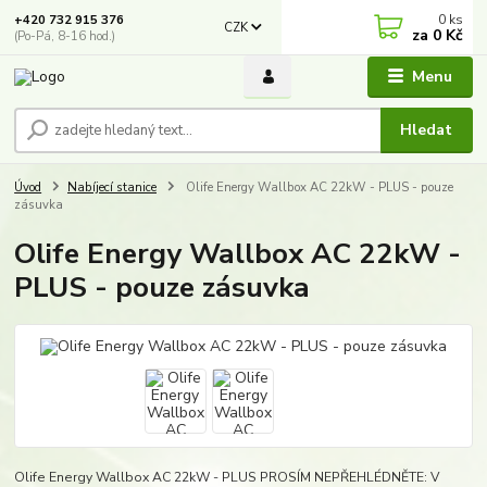
0
ks
+420 732 915 376
CZK
za
0 Kč
(Po-Pá, 8-16 hod.)
Menu
Hledat
Úvod
Nabíjecí stanice
Olife Energy Wallbox AC 22kW - PLUS - pouze
zásuvka
Olife Energy Wallbox AC 22kW -
PLUS - pouze zásuvka
Olife Energy Wallbox AC 22kW - PLUS PROSÍM NEPŘEHLÉDNĚTE: V